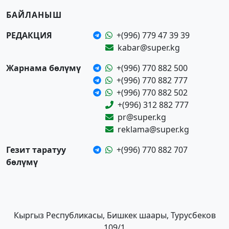
БАЙЛАНЫШ
РЕДАКЦИЯ
+(996) 779 47 39 39
kabar@super.kg
Жарнама бөлүмү
+(996) 770 882 500
+(996) 770 882 777
+(996) 770 882 502
+(996) 312 882 777
pr@super.kg
reklama@super.kg
Гезит таратуу
+(996) 770 882 707
бөлүмү
Кыргыз Республикасы, Бишкек шаары, Турусбеков
109/1