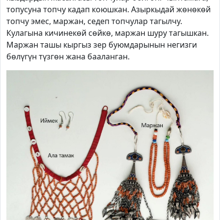
топусуна топчу кадап коюшкан. Азыркыдай жөнөкөй
топчу эмес, маржан, седеп топчулар тагылчу.
Кулагына кичинекөй сөйкө, маржан шуру тагышкан.
Маржан ташы кыргыз зер буюмдарынын негизги
бөлүгүн түзгөн жана бааланган.