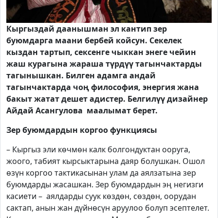
Кыргыздай даанышман эл кантип зер
буюмдарга маани бербей койсун. Секелек
кыздан тартып, сексенге чыккан энеге чейин
жаш курагына жараша түрдүү тагынчактарды
тагынышкан. Билген адамга андай
тагынчактарда чоң философия, энергия жана
бакыт жатат дешет адистер. Белгилүү дизайнер
Айдай Асангулова маалымат берет.
Зер буюмдардын коргоо функциясы
– Кыргыз эли көчмөн калк болгондуктан ооруга,
жоого, табият кырсыктарына даяр болушкан. Ошол
өзүн коргоо тактикасынан улам да аялзатына зер
буюмдарды жасашкан. Зер буюмдардын эң негизги
касиети – аялдарды суук көздөн, сөздөн, оорудан
сактап, анын жан дүйнөсүн аруулоо болуп эсептелет.