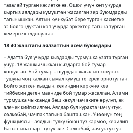
тазалай турган касиетке ээ. Ошол үчүн көп учурда
кыргыз аялдары күмүштөн жасалган зер буюмдарды
тагынышкан. Алтын күч-кубат бере турган касиетке
ээ болгондуктан көп учурда эркектер тагына турган
кемерге колдонулган.
18-40 жаштагы аялзаттын асем буюмдары
– Адатта бул учурда кыздарды турмушка узата турган
учур. 18 жашкы чыккан кыздарга бой тумар
кошулган. Бой тумар – шурудан жасалып көкүрөк
тушуна чоң калкан сымал күмүш тегерек орнотулган.
Бойго жеткен кыздын, келиндин көркүнө көз
тийбесин деген мааниде бой тумар жасалган. Ал эми
турмушка чыкканда беш көкүл чач экиге өрүлүп, ак
элечек кийгизилген. Аялдар бул куракта чач учтук,
сөлкөбай, чачпак тагына башташкан. Үчөөнүн тең
функциясы – аялдын тулку боюн түз кармоо, керилип
басышына шарт түзүү эле. Сөлкөбай, чач учтуктун