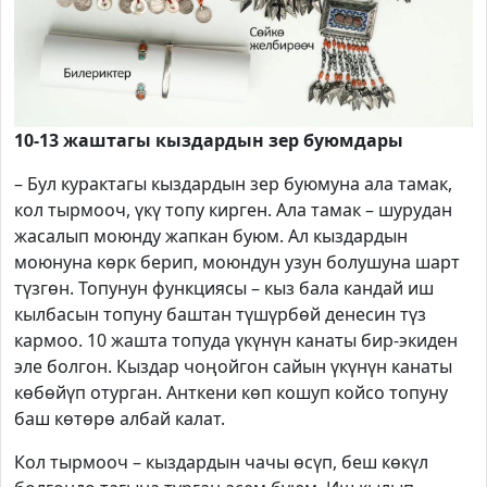
10-13 жаштагы кыздардын зер буюмдары
– Бул курактагы кыздардын зер буюмуна ала тамак,
кол тырмооч, үкү топу кирген. Ала тамак – шурудан
жасалып моюнду жапкан буюм. Ал кыздардын
моюнуна көрк берип, моюндун узун болушуна шарт
түзгөн. Топунун функциясы – кыз бала кандай иш
кылбасын топуну баштан түшүрбөй денесин түз
кармоо. 10 жашта топуда үкүнүн канаты бир-экиден
эле болгон. Кыздар чоңойгон сайын үкүнүн канаты
көбөйүп отурган. Анткени көп кошуп койсо топуну
баш көтөрө албай калат.
Кол тырмооч – кыздардын чачы өсүп, беш көкүл