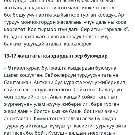
болгондо тагына турган асем буюм. Иш кылып
жатканда алдына төгүлгөн чачы ишке тоскоол
болбошу үчүн артка жыйып коё турган кооздук. Ар
түрдүү мончоктордон жасалганы үчүн далыны кооз
көрсөтөт. Кол тырмоочтун дагы бир аты – “аркалык”.
Кыздын арка жагындагы кооздук болгон үчүн,
балким, ушундай аталып калса керек.
13-17 жаштагы кыздардын зер буюмдар
– Өткөөл курак, бул жашта кыздардын буюмуна
шакек кошулган. Сөйкөлөрдүн түрдүүсүн тагына
башташкан. Анткени бул куракта жуучу жиберилип,
сөйкө салына турган болгон. Сөйкө кыз бала үчүн
чоң роль ойногон. Анын кандай сөйкө тагынып
жүргөнүнөн улам жуучу жиберилип, бара турган
жери дайын болгон кыз же башы бош кыз экени
аныкталган. Күмүштөн жасалган асем буюмдар
тууралуу айтканда, күмүштүн касиети тууралуу айта
кетпесек болбойт. Күмүш – аялдын энергиясын