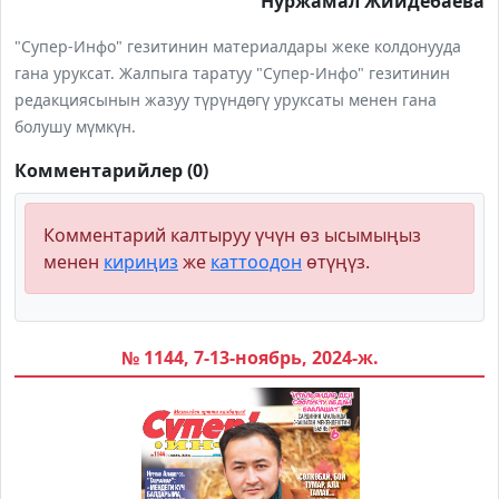
Нуржамал Жийдебаева
"Супер-Инфо" гезитинин материалдары жеке колдонууда
гана уруксат. Жалпыга таратуу "Супер-Инфо" гезитинин
редакциясынын жазуу түрүндөгү уруксаты менен гана
болушу мүмкүн.
Комментарийлер (0)
Комментарий калтыруу үчүн өз ысымыңыз
менен
кириңиз
же
каттоодон
өтүңүз.
№ 1144, 7-13-ноябрь, 2024-ж.