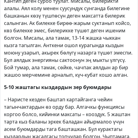
Кантип деген суроо туулат. Мисалы, билерикти
алалы. Аял колу менен суусундук сунганда билегине
башканын көзү түшпөсүн деген максатта билерик
салынган. Ак билекке бирөө-жарым суктанып койсо,
көз билекке эмес, билерикке түшөт деген ишеним
болгон. Мисалы, ала тамак, 13-14 жашка чыккан
кызга тагылган. Анткени ошол курагында кыздын
моюну узарып, акырек бөлүгү назарга түшөт эмеспи.
Бул аялдык энергияны сактоонун эң мыкты үлгүсү.
Бой тумар, ала тамак, сөйкө, чачпак аялдын ар бир
жашоо мерчемине арналып, күч-кубат кошо алган.
5-10 жаштагы кыздардын зер буюмдары
– Наристе кезден баштап картайганга чейин
тагынчактардын өз орду бар. Алгачкы функциясы
коргоо болсо, кийинки максаты – кооздук. 5 жаштан
тарта кыз баланы эркек баладан айырмалоо үчүн
асем буюмдарды тага башташкан. Бул курактагы
кыздардын жасалгасы топчулар болгон. Чыптамага,