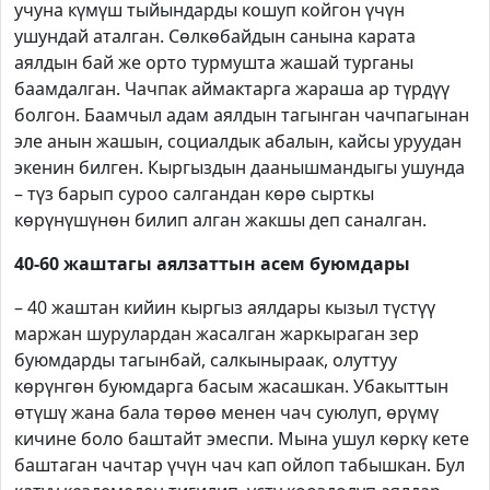
учуна күмүш тыйындарды кошуп койгон үчүн
ушундай аталган. Сөлкөбайдын санына карата
аялдын бай же орто турмушта жашай турганы
баамдалган. Чачпак аймактарга жараша ар түрдүү
болгон. Баамчыл адам аялдын тагынган чачпагынан
эле анын жашын, социалдык абалын, кайсы уруудан
экенин билген. Кыргыздын даанышмандыгы ушунда
– түз барып суроо салгандан көрө сырткы
көрүнүшүнөн билип алган жакшы деп саналган.
40-60 жаштагы аялзаттын асем буюмдары
– 40 жаштан кийин кыргыз аялдары кызыл түстүү
маржан шурулардан жасалган жаркыраган зер
буюмдарды тагынбай, салкыныраак, олуттуу
көрүнгөн буюмдарга басым жасашкан. Убакыттын
өтүшү жана бала төрөө менен чач суюлуп, өрүмү
кичине боло баштайт эмеспи. Мына ушул көркү кете
баштаган чачтар үчүн чач кап ойлоп табышкан. Бул