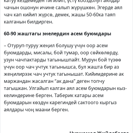
катуу кездемеден тигилип, үстү кооздолуп аялдар
чачын ошонун ичине салып жүрүшкөн. Эгерде аял
чач кап кийип жүрсө, демек, жашы 50-60ка таяп
калганын билдирген.
60-90 жаштагы энелердин асем буюмдары
– Отуруп-туруу жеңил болушу үчүн оор асем
буюмдарды, мисалы, бой тумар, оор сөйкөлөрдү,
узун чачпактарды тагынышпайт. Мурун бой түзөө
үчүн оор чач учтук тагынышса, бул жашта бир аз
жеңилирээк чач учтук тагынышат. Кийимдерине ак
маржандан жасалган “ак дана” деген топчу
тагышкан. Улгайып калган аял асем буюмдарын кыз-
келиндерине берген. Таберик катары асем
буюмдарын көздүн карегиндей сактоого кыргыз
аялдары чоң маани берген.