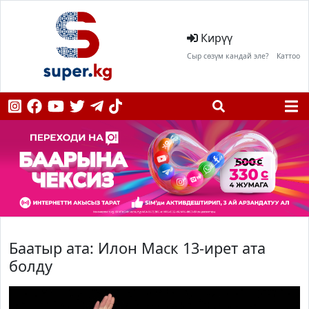
Кирүү
Сыр сөзүм кандай эле?
Каттоо
Баатыр ата: Илон Маск 13-ирет ата
болду