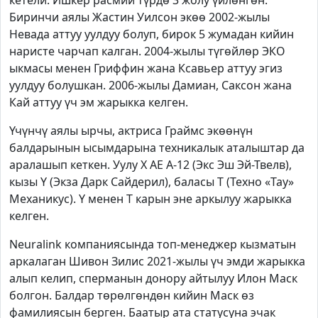
кетели. Ишкер расмий түрдө 3 жолу үйлөнгөн.
Биринчи аялы Жастин Уилсон экөө 2002-жылы
Невада аттуу уулдуу болуп, бирок 5 жумадан кийин
наристе чарчап калган. 2004-жылы түгөйлөр ЭКО
ыкмасы менен Гриффин жана Ксавьер аттуу эгиз
уулдуу болушкан. 2006-жылы Дамиан, Саксон жана
Кай аттуу үч эм жарыкка келген.
Үчүнчү аялы ырчы, актриса Граймс экөөнүн
балдарынын ысымдарына техникалык аталыштар да
аралашып кеткен. Уулу
X
AE
A
-12 (Экс Эш Эй-Твелв),
кызы
Y
(Экза Дарк Сайдерил), баласы Т (Техно «Тау»
Механикус).
Y
менен Т карын эне аркылуу жарыкка
келген.
Neuralink
компаниясында топ-менеджер кызматын
аркалаган Шивон Зилис 2021-жылы үч эмди жарыкка
алып келип, сперманын донору айтылуу Илон Маск
болгон. Балдар төрөлгөндөн кийин Маск өз
фамилиясын берген. Баатыр ата статусуна эчак