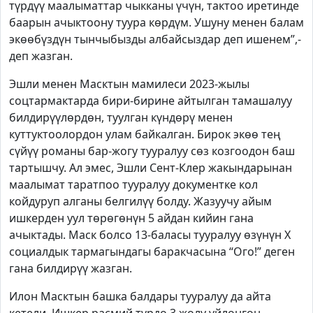
түрдүү маалыматтар чыкканы үчүн, тактоо иретинде
баарын ачыктоону туура көрдүм. Ушуну менен балам
экөөбүздүн тынчыбызды албайсыздар деп ишенем”,-
деп жазган.
Эшли менен Масктын мамилеси 2023-жылы
соцтармактарда бири-бирине айтылган тамашалуу
билдирүүлөрдөн, туулган күндөрү менен
куттуктоолордон улам байкалган. Бирок экөө тең
сүйүү романы бар-жогу тууралуу сөз козгоодон баш
тартышчу. Ал эмес, Эшли Сент-Клер жакындарынан
маалымат таратпоо тууралуу документке кол
койдуруп алганы белгилүү болду. Жазуучу айым
ишкерден уул төрөгөнүн 5 айдан кийин гана
ачыктады. Маск болсо 13-баласы тууралуу өзүнүн Х
социалдык тармагындагы баракчасына “Ого!” деген
гана билдирүү жазган.
Илон Масктын башка балдары тууралуу да айта