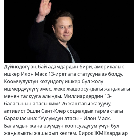
Дүйнөдөгү эң бай адамдардын бири, америкалык
ишкер Илон Маск 13-ирет ата статусуна ээ болду.
Коомчулуктун көзүндөгү ишкер бул жолу
ишмердүүлүгү эмес, жеке жашоосундагы жаңылыгы
менен талкууга алынды. Миллиардердин 13-
баласынын апасы ким? 26 жаштагы жазуучу,
активист Эшли Сент-Клер социалдык тармактагы
баракчасына: “Уулумдун атасы – Илон Маск.
Баламдын жана өзүмдүн коопсуздугум үчүн бул
жаңылыкты жашырып келгем. Бирок ЖМКларда ар