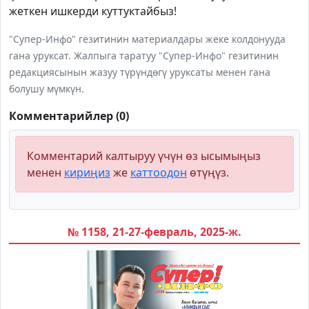
жеткен ишкерди куттуктайбыз!
"Супер-Инфо" гезитинин материалдары жеке колдонууда
гана уруксат. Жалпыга таратуу "Супер-Инфо" гезитинин
редакциясынын жазуу түрүндөгү уруксаты менен гана
болушу мүмкүн.
Комментарийлер (0)
Комментарий калтыруу үчүн өз ысымыңыз
менен
кириңиз
же
каттоодон
өтүңүз.
№ 1158, 21-27-февраль, 2025-ж.