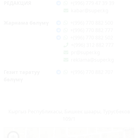
РЕДАКЦИЯ
+(996) 779 47 39 39
kabar@super.kg
Жарнама бөлүмү
+(996) 770 882 500
+(996) 770 882 777
+(996) 770 882 502
+(996) 312 882 777
pr@super.kg
reklama@super.kg
Гезит таратуу
+(996) 770 882 707
бөлүмү
Кыргыз Республикасы, Бишкек шаары, Турусбеков
109/1