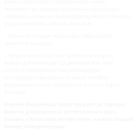
жакшы шарттарды түзүп бергенден кийин
президенттин администрациясына сунуштарды
киргизип, ал жактан чечимдерди күтөбүз го. Азыркы
учурда оюн качан уланары белгисиз.
– Эреже, коопсуздук жаатында 2 айда кандай
аракеттер жасалды?
– Бизде улуттук спорттун түрлөрүн өнүктүрүү,
жайылтуу боюнча улуттук дирекция бар. Алар
спорттук экипировка, баш кийимдердин
коопсуздукту камсыздоосун карап Көк бөрү
федерациясы менен биргеликте иш алып барып
жатышат.
Улукбек Өмүрбеков, Спорттун улуттук түрлөрү
боюнча дирекциянын жетекчисинин орун
басары: «Эреже бузган оюнчунун жазасы кандай
болору талкууланууда»