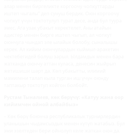
алар менен биргеликте коргоочу чопкуттарды
иштеп чыгалы” деп сунуш бердик.
Оюн коргоочу
чопкут үчүн токтотулуп турат десе, анда бул туура
эмес. Ага узак убакыт керектелет. Аны атайын
адистер менен бирге иштеп чыгып, ал чопкут
оюнчуга чындап эле ылайык болобу, сыналышы
керек. Ал кийим оюнчулардын кыймыл-аракетин
чектебегидей болуш зарыл. Ылдамдык менен бара
жатканда оюнчу аттан куласа, денесин жыйрып
жетишиши шарт да. Көп убакытты, илимий
мамилени талап кыла турган иш үчүн оюнду
таптакыр токтотуп койгон болбойт.
Рустам Тыналиев, көк бөрүчү: «Катуу жана оор
кийимчен ойной албайбыз»
– Көк бөрү боюнча республикалык турнирлердин
уланышын чыдамсыздык менен күтүп жатабыз. Бул
эми эзелтеден бери ойнолуп келе жаткан оюн да.