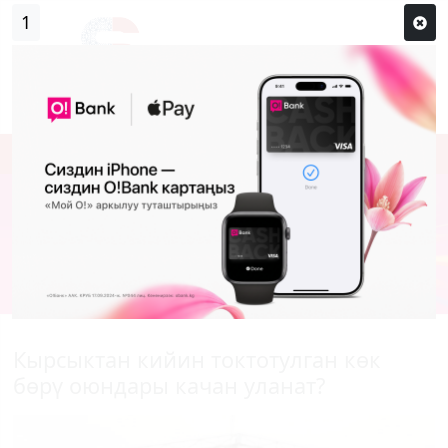
0
Кирүү
Сыр сөзүм кандай эле?
Каттоо
Кырсыктан кийин токтотулган көк
бөрү оюндары качан уланат?