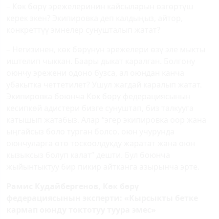
– Көк бөрү эрежелеринин кайсыларын өзгөртүш
керек экен? Экипировка деп калдыңыз, айтор,
конкреттүү эмнелер сунушталып жатат?
– Негизинен, көк бөрүнүн эрежелери өзү эле мыкты
иштелип чыккан. Баары дыкат каралган. Болгону
оюнчу эрежени одоно бузса, ал оюндан канча
убакытка четтетилет? Ушул жагдай каралып жатат.
Экипировка боюнча Көк бөрү федерациясынын
кесипкөй адистери бизге сунуштап, биз талкууга
катышып жатабыз. Алар “эгер экипировка оор жана
ыңгайсыз боло турган болсо, оюн учурунда
оюнчуларга өтө тоскоолдукду жаратат жана оюн
кызыксыз болуп калат” дешти. Бул боюнча
жыйынтыктуу бир пикир айтканга азырынча эрте.
Рамис Кудайбергенов, Көк бөрү
федерациясынын эксперти: «Кырсыкты бетке
кармап оюнду токтотуу туура эмес»