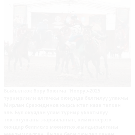
Быйыл көк бөрү боюнча "Нооруз-2025"
турниринин алгачкы оюнунда белгилүү улакчы
Мирлан Сражидинов кырсыктап каза тапкан
эле. Бул окуядан улам турнир убактылуу
токтотулганы жарыяланып, кийинчерээк
оюндар белгисиз мөөнөткө жылдырылганы
маалымдалган. Андан бери оюндар качан