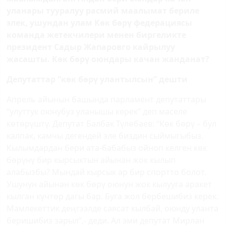
уланары тууралуу расмий маалымат бериле
элек, ушундан улам Көк бөрү федерациясы
команда жетекчилери менен биргеликте
президент Садыр Жапаровго кайрылуу
жасашты. Көк бөрү оюндары качан жанданат?
Депутаттар “көк бөрү улантылсын” дешти
Апрель айынын башында парламент депутаттары
“улуттук оюнубуз уланышы керек” деп маселе
көтөрүштү. Депутат Балбак Түлөбаев: “Көк бөрү – бул
калпак, камчы дегендей эле биздин сыймыгыбыз.
Кылымдардан бери ата-бабабыз ойноп келген көк
бөрүнү бир кырсыктын айынан жок кылып
алабызбы?
Мындай кырсык ар бир спортто болот.
Ушунун айынан көк бөрү оюнун жок кылууга аракет
кылган күчтөр дагы бар. Буга жол бербешибиз керек.
Мамлекеттик деңгээлде саясат кылбай, оюнду уланта
беришибиз зарыл”,-
деди. Ал эми депутат Мирлан