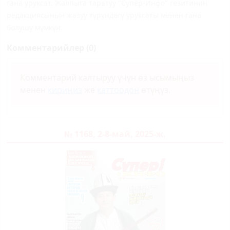
гана уруксат. Жалпыга таратуу "Супер-Инфо" гезитинин
редакциясынын жазуу түрүндөгү уруксаты менен гана
болушу мүмкүн.
Комментарийлер (0)
Комментарий калтыруу үчүн өз ысымыңыз
менен
кириңиз
же
каттоодон
өтүңүз.
№ 1168, 2-8-май, 2025-ж.