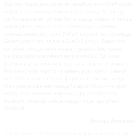
Кыштан бери даярдаган аттарыбыз минилбей турат,
бардык эле командаларга кыйын болду. Машыгуу
жыйындарын өттүк, кымбат аттарды алдык. Аттарды
багыш деле чоң чыгаша. Нооруз турниринин
уланышынан үмүт үзүп, 9-Майга арналган турнирди
болот дедик эле, ал дагы болбой калды. Бирок ага
карабай оюндан үмүт кылып турабыз. Биз канча
жылдан бери эле ойноп келе жатабыз. Бул оюн
кыймылды, шамдагайлыкты талап кылат. Андыктан
биз катуу, оор коргоочу кийимдерди кийип ойной
албайбыз. Бизге азыркы формабыз эле ыңгайлуу.
Мен улакка келгени мындай кырсык биринчи ирет
болду. Аны себеп кылып көк бөрүнү токтоткон
болбойт, ажал ар кайсы жерден келет да, айтып
болбойт.
Динара Акимова
"Супер-Инфо" гезитинин материалдары жеке колдонууда