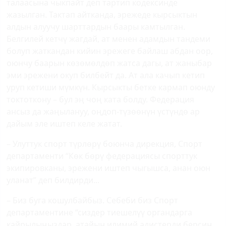
талаасына чыкпайт деп тартип кодексинде
жазылган. Тактап айтканда, эрежеде кырсыктын
алдын алуучу шарттардын баары камтылган.
Белгилей кетчү жагдай, ат менен адамдын тандеми
болуп жаткандан кийин эрежеге байлаш абдан оор,
оюнчу баарын көзөмөлдөп жатса дагы, ат жаныбар
эми эрежени окуп билбейт да. Ат ала качып кетип
уруп кетиши мүмкүн. Кырсыкты бетке кармап оюнду
токтоткону – бул эң чоң ката болду. Федерация
ансыз да жаңылануу, оңдоп-түзөөнүн үстүндө ар
дайым эле иштеп келе жатат.
– Улуттук спорт түрлөрү боюнча дирекция, Спорт
департаменти “Көк бөрү федерациясы спорттук
экипировканы, эрежени иштеп чыгышса, анан оюн
уланат” деп билдирди...
– Биз буга кошулбайбыз. Себеби биз Спорт
департаментине “сиздер тиешелүү органдарга
кайрылыңыздар, атайын илимий адистерди берсин,