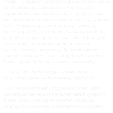
– Азыркы учурда көк бөрүнүн кайра жолго салынышы
боюнча Көк бөрү федерациясы менен улуттук
дирекция иш алып барып жатабыз. Биздин негизги
иштерибиздин бири кооптуулуктун алдын алуу болуп
жатат. Андыктан эрежелер, спорттук кийимдер
боюнча, эреже бузган оюнчунун андан ары ойношу
кандай болот, ушулар боюнча маселелер каралууда.
Көк бөрү федерациясы булар боюнча бизге
презентация жасады, коопсуз баш кийимдерди
даярдап келишти. Азыр ал экипировка бекитиле элек.
Толук даярдап бүтүп, анан өкмөткө жөнөтөбүз.
– Ошондо көк бөрү оюндары жакын арада
жанданбайт деген жыйынтыкка келсек болобу?
– Жок, антип айтканыбыз туура эмес болуп калат.
Эрежелерди канчалык эрте иштеп чыгып сунуштай
турган болсок, көк бөрүнү улантып, оюндарды
уюштурууга ошончолук эрте мүмкүнчүлүк түзүлөт.