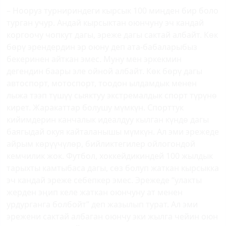
– Нооруз турнириндеги кырсык 100 миңден бир боло
турган учур. Андай кырсыктан оюнчуну эч кандай
коргоочу чопкут дагы, эреже дагы сактай албайт. Көк
бөрү эрендердин эр оюну деп ата-бабаларыбыз
бекеринен айткан эмес. Муну мен эркекмин
дегендин баары эле ойной албайт. Көк бөрү дагы
автоспорт, мотоспорт, тоодон ылдамдык менен
лыжа тээп түшүү сыяктуу экстремалдык спорт түрүнө
кирет. Жаракаттар болушу мүмкүн. Спорттук
кийимдерин канчалык идеалдуу кылган күндө дагы
баягыдай окуя кайталанышы мүмкүн. Ал эми эрежеде
айрым көрүүчүлөр, бийликтегилер ойлогондой
кемчилик жок. Футбол, хоккейдикиндей 100 жылдык
тарыхты камтыбаса дагы, сөз болуп жаткан кырсыкка
эч кандай эреже себепкер эмес. Эрежеде “улакты
жерден эңип келе жаткан оюнчуну ат менен
урдурганга болбойт” деп жазылып турат. Ал эми
эрежени сактай албаган оюнчу эки жылга чейин оюн