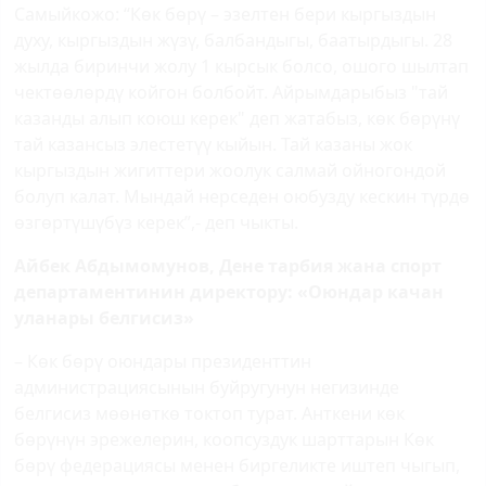
Самыйкожо: “Көк бөрү – эзелтен бери кыргыздын
духу, кыргыздын жүзү, балбандыгы, баатырдыгы. 28
жылда биринчи жолу 1 кырсык болсо, ошого шылтап
чектөөлөрдү койгон болбойт. Айрымдарыбыз "тай
казанды алып коюш керек" деп жатабыз, көк бөрүнү
тай казансыз элестетүү кыйын.
Тай казаны жок
кыргыздын жигиттери жоолук салмай ойногондой
болуп калат.
Мындай нерседен оюбузду кескин түрдө
өзгөртүшүбүз керек”
,- деп чыкты.
Айбек Абдымомунов, Дене тарбия жана спорт
департаментинин директору: «Оюндар качан
уланары белгисиз»
– Көк бөрү оюндары президенттин
администрациясынын буйругунун негизинде
белгисиз мөөнөткө токтоп турат. Анткени көк
бөрүнүн эрежелерин, коопсуздук шарттарын Көк
бөрү федерациясы менен биргеликте иштеп чыгып,