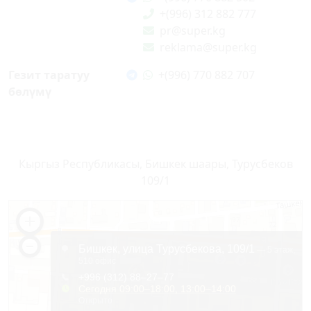
+(996) 312 882 777
pr@super.kg
reklama@super.kg
Гезит таратуу
+(996) 770 882 707
бөлүмү
Кыргыз Республикасы, Бишкек шаары, Турусбеков
109/1