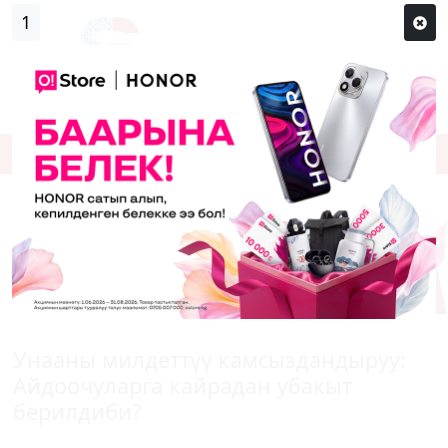
1
Кирүү
Сыр сөзүм кандай эле?
Каттоо
Унааны милдеттүү камсыздандыруу:
Айдоочуларга кайрадан убакыт
берилдиби?