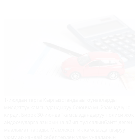
1-июлдан тарта Кыргызстанда автоунааларды
милдеттүү камсыздандыруу боюнча мыйзам күчүнө
кирди. Бирок 30-июнда “камсыздандыруу полиси жок
айдоочуларга азырынча айып пул салынбайт” деген
маалымат тарады. Мамлекеттик камсыздандыруу
уюму ар кандай себептерден улам унааларын