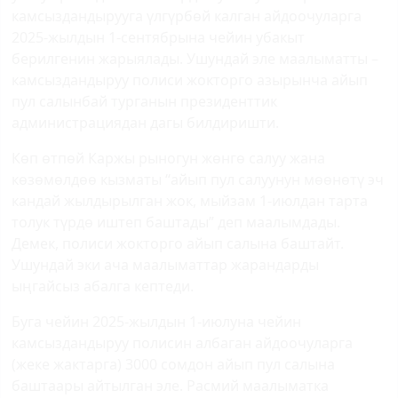
камсыздандырууга үлгүрбөй калган айдоочуларга
2025-жылдын 1-сентябрына чейин убакыт
берилгенин жарыялады. Ушундай эле маалыматты –
камсыздандыруу полиси жокторго азырынча айып
пул салынбай турганын президенттик
администрациядан дагы билдиришти.
Көп өтпөй Каржы рыногун жөнгө салуу жана
көзөмөлдөө кызматы “айып пул салуунун мөөнөтү эч
кандай жылдырылган жок, мыйзам 1-июлдан тарта
толук түрдө иштеп баштады” деп маалымдады.
Демек, полиси жокторго айып салына баштайт.
Ушундай эки ача маалыматтар жарандарды
ыңгайсыз абалга кептеди.
Буга чейин 2025-жылдын 1-июлуна чейин
камсыздандыруу полисин албаган айдоочуларга
(жеке жактарга) 3000 сомдон айып пул салына
баштаары айтылган эле. Расмий маалыматка