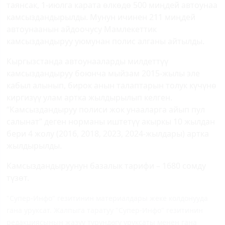
таянсак, 1-июлга карата өлкөдө 500 миңдей автоунаа
камсыздандырылды. Мунун ичинен 211 миңдей
автоунаанын айдоочусу Мамлекеттик
камсыздандыруу уюмунан полис алганы айтылды.
Кыргызстанда автоунааларды милдеттүү
камсыздандыруу боюнча мыйзам 2015-жылы эле
кабыл алынып, бирок анын талаптарын толук күчүнө
киргизүү улам артка жылдырылып келген.
“Камсыздандыруу полиси жок унааларга айып пул
салынат” деген норманы иштетүү акыркы 10 жылдан
бери 4 жолу (2016, 2018, 2023, 2024-жылдары) артка
жылдырылды.
Камсыздандыруунун базалык тарифи – 1680 сомду
түзөт.
"Супер-Инфо" гезитинин материалдары жеке колдонууда
гана уруксат. Жалпыга таратуу "Супер-Инфо" гезитинин
редакциясынын жазуу түрүндөгү уруксаты менен гана