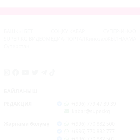
БАШКЫ БЕТ
СОҢКУ КАБАР
СУПЕР-ИНФО
SUPER.KG ВИДЕО
МЕДИА-ПОРТАЛ
Кинозал
ЖЫЛНААМА
Суперстан
БАЙЛАНЫШ
РЕДАКЦИЯ
+(996) 779 47 39 39
kabar@super.kg
Жарнама бөлүмү
+(996) 770 882 500
+(996) 770 882 777
+(996) 770 882 502