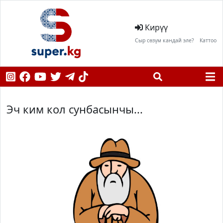
Кирүү
Сыр сөзүм кандай эле?
Каттоо
Эч ким кол сунбасынчы...