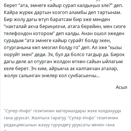
берет “ата, эмнеге кайыр сурап калдыңыз эле?” деп.
Кайра жүрөк дартын козгоп аламбы деп тартынам.
Бир жолу дагы өтүп баратсам бир эже менден
“накталай акча бериңизчи, атага берейин, мен сизге
телефондон котором” деп калды. Анан ошол эжеден
сурадым “ата эмнеге кайыр сурайт болду экен,
отурганына көп мезгил болду го” деп. Ал эже “кызы
ооруйт экен” деди. Эх, бул да болсо тагдыр да. Бирок
дагы деле ал отурган жолдон өткөн сайын ыйлагым
келе берет. Эч ким, айрыкча ак калпакчан аталар,
жолук салынган энелер кол сунбасынчы...
Асыл
"Супер-Инфо" гезитинин материалдары жеке колдонууда
гана уруксат. Жалпыга таратуу "Супер-Инфо" гезитинин
редакциясынын жазуу түрүндөгү уруксаты менен гана