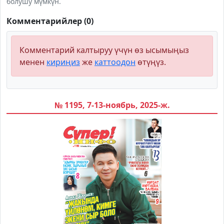
болушу мүмкүн.
Комментарийлер (0)
Комментарий калтыруу үчүн өз ысымыңыз
менен
кириңиз
же
каттоодон
өтүңүз.
№ 1195, 7-13-ноябрь, 2025-ж.