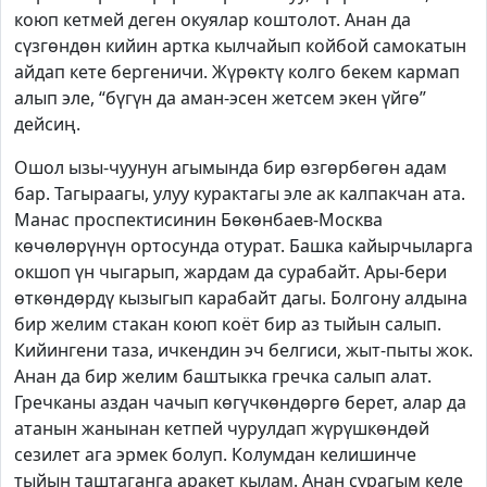
коюп кетмей деген окуялар коштолот. Анан да
сүзгөндөн кийин артка кылчайып койбой самокатын
айдап кете бергеничи. Жүрөктү колго бекем кармап
алып эле, “бүгүн да аман-эсен жетсем экен үйгө”
дейсиң.
Ошол ызы-чуунун агымында бир өзгөрбөгөн адам
бар. Тагыраагы, улуу курактагы эле ак калпакчан ата.
Манас проспектисинин Бөкөнбаев-Москва
көчөлөрүнүн ортосунда отурат. Башка кайырчыларга
окшоп үн чыгарып, жардам да сурабайт. Ары-бери
өткөндөрдү кызыгып карабайт дагы. Болгону алдына
бир желим стакан коюп коёт бир аз тыйын салып.
Кийингени таза, ичкендин эч белгиси, жыт-пыты жок.
Анан да бир желим баштыкка гречка салып алат.
Гречканы аздан чачып көгүчкөндөргө берет, алар да
атанын жанынан кетпей чурулдап жүрүшкөндөй
сезилет ага эрмек болуп. Колумдан келишинче
тыйын таштаганга аракет кылам. Анан сурагым келе