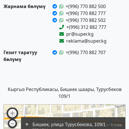
Жарнама бөлүмү
+(996) 770 882 500
+(996) 770 882 777
+(996) 770 882 502
+(996) 312 882 777
pr@super.kg
reklama@super.kg
Гезит таратуу
+(996) 770 882 707
бөлүмү
Кыргыз Республикасы, Бишкек шаары, Турусбеков
109/1