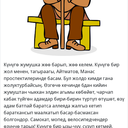
Күнүгө жумушка жөө барып, жөө келем. Күнүгө бир
жол менен, тагыраагы, Айтматов, Манас
проспектилеринде басам. Бул жолдо кимди гана
жолуктурбайсың. Өзгөчө кечинде 6дан кийин
жумуштан чыккан элдин агымы көбөйөт, чарчап
кабак түйгөн адамдар бири-бирин түртүп өтүшөт, өзү
адам батпай баратса аллеяда жалгыз кетип
бараткансып маалкатып басар-басмаксан
болгондор. Самокат, мопед, велосипедчендер
өзүнчө тарых! Күнүгө бир ызы-чуу, сүзүп кетмей,