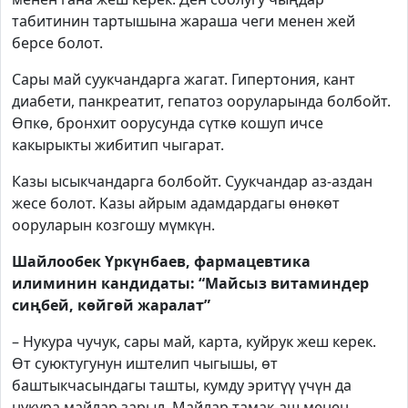
табитинин тартышына жараша чеги менен жей
берсе болот.
Сары май суукчандарга жагат. Гипертония, кант
диабети, панкреатит, гепатоз ооруларында болбойт.
Өпкө, бронхит оорусунда сүткө кошуп ичсе
какырыкты жибитип чыгарат.
Казы ысыкчандарга болбойт. Суукчандар аз-аздан
жесе болот. Казы айрым адамдардагы өнөкөт
ооруларын козгошу мүмкүн.
Шайлообек Үркүнбаев, фармацевтика
илиминин кандидаты: “Майсыз витаминдер
сиңбей, көйгөй жаралат”
– Нукура чучук, сары май, карта, куйрук жеш керек.
Өт суюктугунун иштелип чыгышы, өт
баштыкчасындагы ташты, кумду эритүү үчүн да
нукура майлар зарыл. Майлар тамак-аш менен