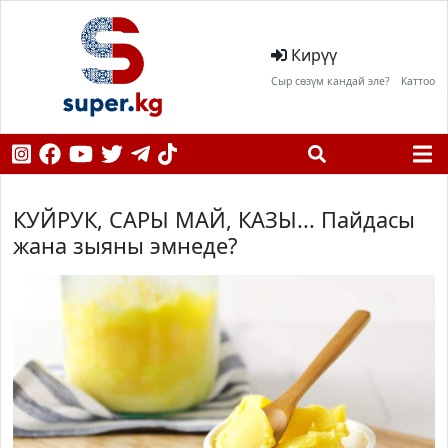
Кирүү
Сыр сөзүм кандай эле?
Каттоо
КУЙРУК, САРЫ МАЙ, КАЗЫ... Пайдасы
жана зыяны эмнеде?