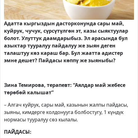
Адатта кыргыздын дасторконунда сары май,
куйрук, чучук, сүрсүтүлгөн эт, казы сыяктуулар
болот. Улуттук даамдарыбыз. Эл арасында бул
азыктар тууралуу пайдалуу же зыян деген
талаштуу көз караш бар. Бул жаатта адистер
эмне дешет? Пайдасы көппү же зыяныбы?
Зина Темирова, терапевт: “Аялдар май жебесе
төрөбөй калышат”
– Алгач куйрук, сары май, казынын жалпы пайдасы,
зыяны, кимдерге колдонууга болбостугу, 1 күндүк
нормасы тууралуу сөз кылалы.
ПАЙДАСЫ: