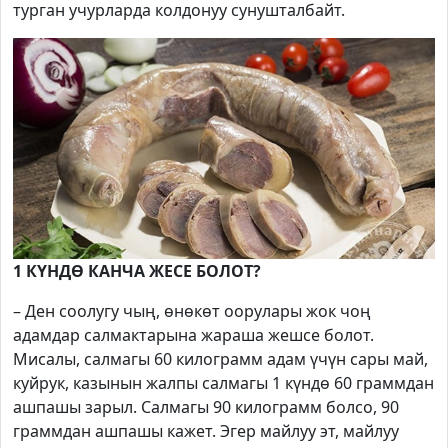
турган учурларда колдонуу сунушталбайт.
1 КҮНДӨ КАНЧА ЖЕСЕ БОЛОТ?
– Ден соолугу чың, өнөкөт оорулары жок чоң
адамдар салмактарына жараша жешсе болот.
Мисалы, салмагы 60 килограмм адам үчүн сары май,
куйрук, казынын жалпы салмагы 1 күндө 60 граммдан
ашпашы зарыл. Салмагы 90 килограмм болсо, 90
граммдан ашпашы кажет. Эгер майлуу эт, майлуу