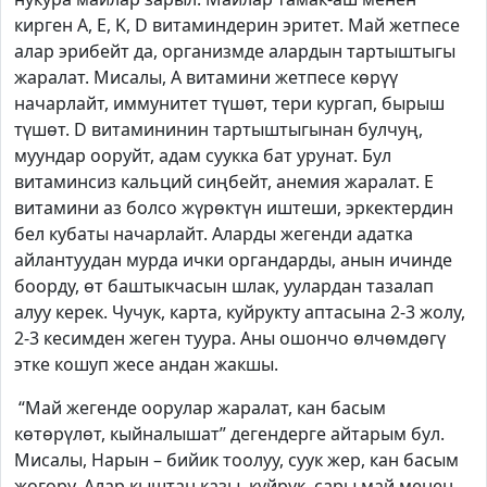
кирген
A
,
E
,
K
,
D
витаминдерин эритет. Май жетпесе
алар эрибейт да, организмде алардын тартыштыгы
жаралат. Мисалы,
A
витамини жетпесе көрүү
начарлайт, иммунитет түшөт, тери кургап, бырыш
түшөт.
D
витамининин тартыштыгынан булчуң,
муундар ооруйт, адам суукка бат урунат. Бул
витаминсиз кальций сиңбейт, анемия жаралат.
E
витамини аз болсо жүрөктүн иштеши, эркектердин
бел кубаты начарлайт. Аларды жегенди адатка
айлантуудан мурда ички органдарды, анын ичинде
боорду, өт баштыкчасын шлак, уулардан тазалап
алуу керек. Чучук, карта, куйрукту аптасына 2-3 жолу,
2-3 кесимден жеген туура. Аны ошончо өлчөмдөгү
этке кошуп жесе андан жакшы.
“Май жегенде оорулар жаралат, кан басым
көтөрүлөт, кыйналышат” дегендерге айтарым бул.
Мисалы, Нарын – бийик тоолуу, суук жер, кан басым
жогору. Алар кыштан казы, куйрук, сары май менен