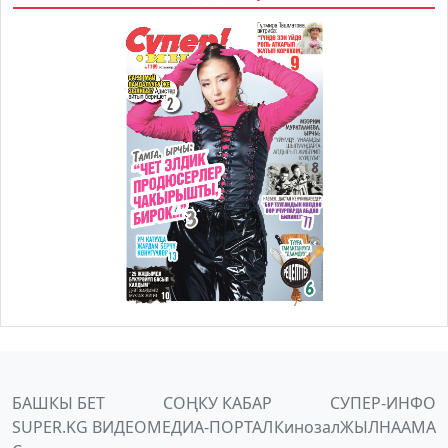
БАШКЫ БЕТ
СОҢКУ КАБАР
СУПЕР-ИНФО
SUPER.KG ВИДЕО
МЕДИА-ПОРТАЛ
Кинозал
ЖЫЛНААМА