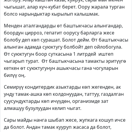
чыгышат, алар күч-кубат берет. Оору жарала турган
болсо нарындыктар кырылып калышмак.
Менден аталгандарды өт баштыкчасы алынгандар,
боордун цирроз, гепатит оорусу барларга жесе
болобу деп көп сурашат. Болот дейм. Өт баштыкчасы
алынган адамда суюктугу болбойт деп ойлобогула.
Өт суюктугун боор суткасына 1 литрдей иштеп
чыгарып турат. Өт баштыкчасына тамакты эритүүгө
кеткен өт суюктугунун ашыкчасы гана чогуларын
билүү оң.
Семирүү кондитердик азыктарды көп жегенден, ак
унду тамак-ашка көп колдонуудан, таттуу, газдалган
суусундуктарды көп ичүүдөн, организмде зат
алмашуу бузулуудан келип чыгат.
Сары майды нанга шыбап жесе, жупкага кошуп ичсе
да болот. Андан тамак кууруп жасаса да болот,