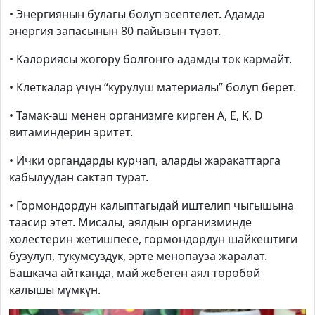
• Энергиянын булагы болуп эсептелет. Адамда
энергия запасынын 80 пайызын түзөт.
• Калориясы жогору болгонго адамды ток кармайт.
• Клеткалар үчүн “курулуш материалы” болуп берет.
• Тамак-аш менен организмге кирген
A
,
E
,
K
,
D
витаминдерин эритет.
• Ички органдарды курчап, аларды жаракаттарга
кабылуудан сактап турат.
• Гормондордун калыптагыдай иштелип чыгышына
таасир этет. Мисалы, аялдын организминде
холестерин жетишпесе, гормондордун шайкештиги
бузулуп, тукумсуздук, эрте менопауза жаралат.
Башкача айтканда, май жебеген аял төрөбөй
калышы мүмкүн.