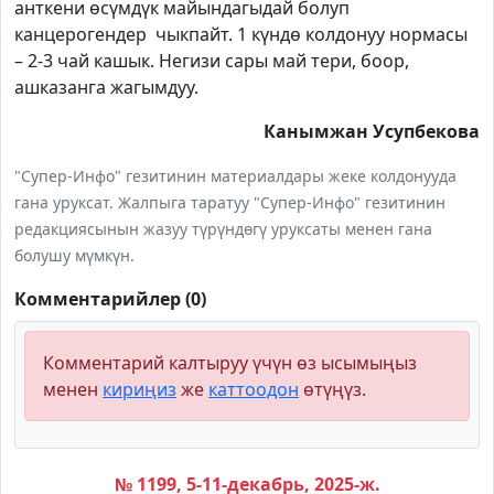
анткени өсүмдүк майындагыдай болуп
канцерогендер чыкпайт. 1 күндө колдонуу нормасы
– 2-3 чай кашык. Негизи сары май тери, боор,
ашказанга жагымдуу.
Канымжан Усупбекова
"Супер-Инфо" гезитинин материалдары жеке колдонууда
гана уруксат. Жалпыга таратуу "Супер-Инфо" гезитинин
редакциясынын жазуу түрүндөгү уруксаты менен гана
болушу мүмкүн.
Комментарийлер (0)
Комментарий калтыруу үчүн өз ысымыңыз
менен
кириңиз
же
каттоодон
өтүңүз.
№ 1199, 5-11-декабрь, 2025-ж.