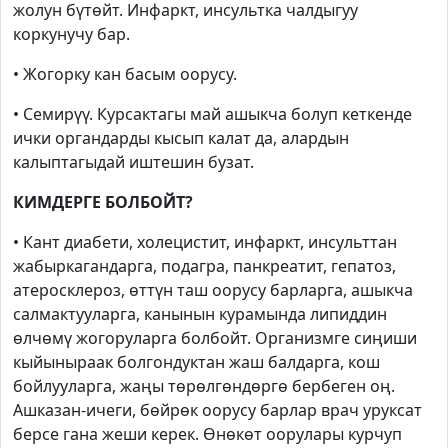
жолун бүтөйт. Инфаркт, инсультка чалдыгуу
коркунучу бар.
• Жогорку кан басым оорусу.
• Семирүү. Курсактагы май ашыкча болуп кеткенде
ички органдарды кысып калат да, алардын
калыптагыдай иштешин бузат.
КИМДЕРГЕ БОЛБОЙТ?
• Кант диабети, холецистит, инфаркт, инсульттан
жабыркагандарга, подагра, панкреатит, гепатоз,
атеросклероз, өттүн таш оорусу барларга, ашыкча
салмактууларга, канынын курамында липиддин
өлчөмү жогоруларга болбойт. Организмге сиңиши
кыйыныраак болгондуктан жаш балдарга, кош
бойлууларга, жаңы төрөлгөндөргө бербеген оң.
Ашказан-ичеги, бөйрөк оорусу барлар врач уруксат
берсе гана жеши керек. Өнөкөт оорулары курчуп