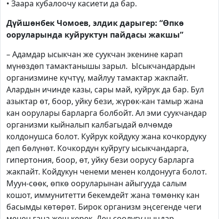
• Заара кубалоочу касиети да бар.
Дүйшөнбек Чомоев,
элдик дарыгер:
“Өпкө
ооруларында куйруктун пайдасы жакшы”
– Адамдар ысыкчан же суукчан экенине карап
мүнөздөп тамактанышы зарыл.
Ысыкчандардын
организмине күчтүү, майлуу тамактар жакпайт.
Алардын ичинде казы, сары май, куйрук да бар. Бул
азыктар өт, боор, уйку бези, жүрөк-кан тамыр жана
кан оорулары барларга болбойт. Ал эми суукчандар
организми кыйналып калбагыдай өлчөмдө
колдонушса болот. Куйрук койдуку жана кочкордуку
деп бөлүнөт. Кочкордун куйругу ысыкчандарга,
гипертония, боор, өт, уйку бези оорусу барларга
жакпайт. Койдукун ченеми менен колдонууга болот.
Муун-сөөк, өпкө ооруларынан айыгууда салым
кошот, иммунитетти бекемдейт жана төмөнкү кан
басымды көтөрөт. Бирок организм эңсегенде чеги
менен гана жеш керек. Ден соолугу чыңдар