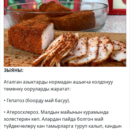
ЗЫЯНЫ:
Аталган азыктарды нормадан ашыкча колдонуу
төмөнкү ооруларды жаратат:
• Гепатоз (боорду май басуу).
• Атеросклероз. Малдын майынын курамында
холестерин көп. Алардан пайда болгон май
түйдөкчөлөрү кан тамырларга туруп калып, кандын