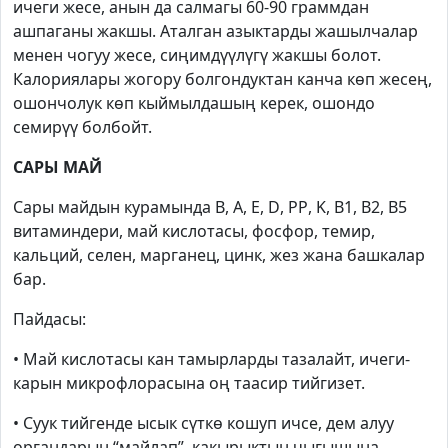
ичеги жесе, анын да салмагы 60-90 граммдан
ашпаганы жакшы. Аталган азыктарды жашылчалар
менен чогуу жесе, сиңимдүүлүгү жакшы болот.
Калориялары жогору болгондуктан канча көп жесең,
ошончолук көп кыймылдашың керек, ошондо
семирүү болбойт.
САРЫ МАЙ
Сары майдын курамында
B
,
A
,
E
,
D
,
PP
,
K
,
B
1,
B
2,
B
5
витаминдери, май кислотасы, фосфор, темир,
кальций, селен, марганец, цинк, жез жана башкалар
бар.
Пайдасы:
• Май кислотасы кан тамырларды тазалайт, ичеги-
карын микрофлорасына оң таасир тийгизет.
• Суук тийгенде ысык сүткө кошуп ичсе, дем алуу
органдарын “майлап”, какырыктын чыгышына