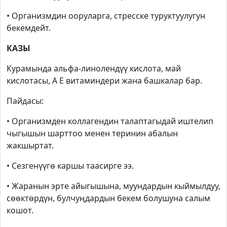
• Организмдин ооруларга, стресске туруктуулугун
бекемдейт.
КАЗЫ
Курамында альфа-линолендүү кислота, май
кислотасы,
A
E
витаминдери жана башкалар бар.
Пайдасы:
• Организмден коллагендин талаптагыдай иштелип
чыгышын шарттоо менен теринин абалын
жакшыртат.
• Сезгенүүгө каршы таасирге ээ.
• Жаранын эрте айыгышына, муундардын кыймылдуу,
сөөктөрдүн, булчуңдардын бекем болушуна салым
кошот.