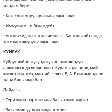
жардам берет.
• Көз, сөөк ооруларынын алдын алат.
• Иммунитетти бекемдейт.
• Антиоксиданттык касиетке ээ. Башкача айтканда,
эрте картаюунун алдын алат.
КУЙРУК
Куйрук дүйнө жүзүндөгү көп өлкөлөрдүн
ашканасында колдонулат. Курамында цинк, май
кислотасы, жез, магний, селен,
B
,
A
,
E
витаминдери
жана башкалар бар.
Пайдасы:
• Тери жана тырмактын абалын жакшыртат.
• Зат алмашууну активдештирет.