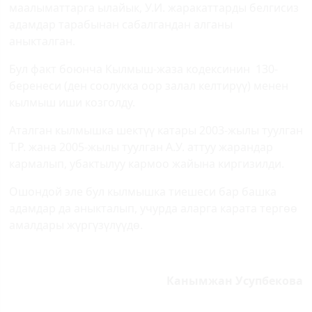
маалыматтарга ылайык, У.И. жаракаттарды белгисиз
адамдар тарабынан сабалгандан алганы
аныкталган.
Бул факт боюнча Кылмыш-жаза кодексинин 130-
беренеси (ден соолукка оор залал келтирүү) менен
кылмыш иши козголду.
Аталган кылмышка шектүү катары 2003-жылы туулган
Т.Р. жана 2005-жылы туулган А.У. аттуу жарандар
кармалып, убактылуу кармоо жайына киргизилди.
Ошондой эле бул кылмышка тиешеси бар башка
адамдар да аныкталып, учурда аларга карата тергөө
амалдары жүргүзүлүүдө.
Канымжан Усупбекова