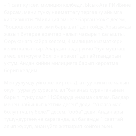
– 1 саат күтсөк, милиция келбеди. Ысык-Ата РИИБине
барсам, мени түнкү нөөмөттөгү тергөөчү айымга
киргизишти. “Милиция эмнеге барган жок?” десем,
“бошошкон жок, эми барышат” деп койду. Арызымды
жазып бүтөрдө врачтар чалып чакырып калышты.
Ооруканага кайра келсем, 4 милиция кызматкери
келип калыптыр. Алардын өздөрүнчө “бул мушташ
эмес, өлтүрүүгө болгон аракет” деп айткандарын
уктум. Андан кийин милицияга барып көрсөтмө
берип келдим.
Мен уулумду үйгө жеткирген Д. аттуу жигитке чалып
окуя тууралуу сурасам, ал “балаңыз суранганынан
барып, түнкү саат 11:30дарда унаама салгам. Балдар
менен чабышып кеттим деген” деди. “Унаага мас
болуп түштү беле?” десем, “ооба” деди. Андан ары
түшүндүргөнүнө караганда, ал баламды 1 сааттай
алып жүрүп, анан үйгө жеткирип койгон экен.