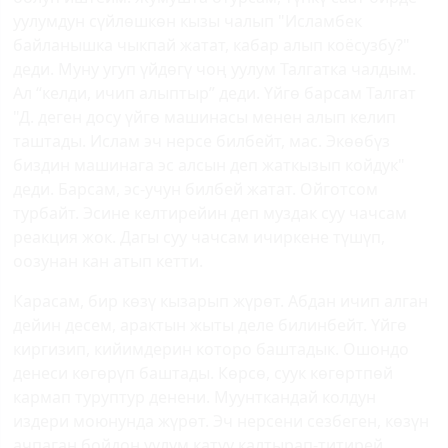
уулумдун сүйлөшкөн кызы чалып "Исламбек
байланышка чыкпай жатат, кабар алып коёсузбу?"
деди. Муну угуп үйдөгү чоң уулум Талгатка чалдым.
Ал “келди, ичип алыптыр” деди. Үйгө барсам Талгат
"Д. деген досу үйгө машинасы менен алып келип
таштады. Ислам эч нерсе билбейт, мас. Экөөбүз
биздин машинага эс алсын деп жаткызып койдук"
деди. Барсам, эс-учун билбей жатат. Ойготсом
турбайт. Эсине келтирейин деп муздак суу чачсам
реакция жок. Дагы суу чачсам ичиркене түшүп,
оозунан кан атып кетти.
Карасам, бир көзү кызарып жүрөт. Абдан ичип алган
дейин десем, арактын жыты деле билинбейт. Үйгө
киргизип, кийимдерин которо баштадык. Ошондо
денеси көгөрүп баштады. Көрсө, суук көгөртпөй
кармап туруптур денени. Муунткандай колдун
издери моюнунда жүрөт. Эч нерсени сезбеген, көзүн
ачпаган бойдон уулум катуу калтырап-титирей