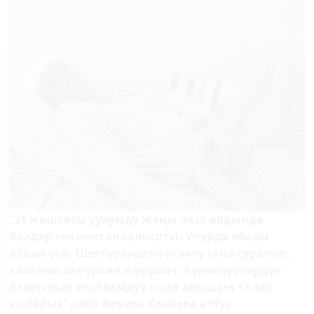
“21 жаштагы уулумду Жаңы жыл алдында
балдар токмоктоп салышты. Учурда абалы
абдан оор. Шектүүлөрдүн экөөсү гана суралып,
калганы ээн-эркин жүрүшөт. Күнөөлүүлөрдүн
баарынын мыйзамдуу жаза алышын талап
кылабыз” дейт Венера Канаева аттуу