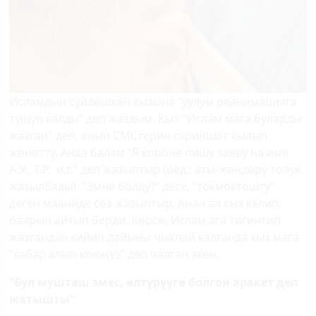
Исламдын сүйлөшкөн кызына “уулум реанимацияга
түшүп калды” деп жаздым. Кыз "Ислам мага буларды
жазган" деп, анын СМСтерин скриншот кылып
жөнөттү. Анда балам “Я короче пишу заяву на имя
А.У., Т.Р. и.т.” деп жазыптыр (ред.: аты-жөндөрү толук
жазылбады). “Эмне болду?” десе, “токмоктошту”
деген мааниде сөз жазыптыр. Анан ал кыз келип,
баарын айтып берди. Көрсө, Ислам ага тигинтип
жазгандан кийин дайыны чыкпай калганда кыз мага
“кабар алып коюңуз” деп чалган экен.
“Бул мушташ эмес, өлтүрүүгө болгон аракет деп
жатышты”