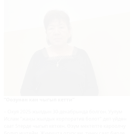
“Оозунан кан чыгып кетти”
– Окуя 2025-жылдын 30-декабрында болгон. Уулум
Ислам "жаңы жылдык корпоратив болот" деп үйдөн
саат 5терде чыгып кеткен. Өзүм мектепте кароолчу
болуп иштейм. Жумушта отурсам, түнкү саат бирде