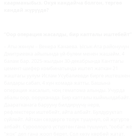
каарманыбыз. Окуя кандайча болгон, тергөө
кандай жүрүүдө?
“Оор операция жасалды, бир капталы иштебейт”
– Аты-жөнүм – Венера Канаева. Ысык-Ата районунун
Дмитриевка айылында үй-бүлөм менен жашайм. 4
балам бар. 2025-жылдын 30-декабрында Канттагы
цемент-шифер комбинатында иштеп жаткан 21
жаштагы уулум Ислам Усубалиевди бирге иштешкен
балдары сабап, 4 күн комада жатты. Башына
операция жасалып, чоң гематома алынды. Учурда
абалы оор, ооруканада. Бир капталы кыймылдабайт.
Дааратканага барууну билдирүүчү нерв,
рефлекстери иштебейт, айта албайт. Булдуруктап
сүйлөйт. Айткан сөздөргө толук түшүнүп, ой жүгүртө
албайт. Суроолорго үстүртөн гана түшүнүп, “ооба” же
“жок” деп гана жооп берет. Сол көзү көрбөй жатат.