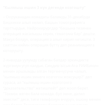
“Кылмыш ишин 3 күн дегенде козгошту”
– Ооруканадан комадагы баламды 31-декабрда
Бишкекке алып келип, башын томографияга
тарттырдык. Нейрохирургдар “башына тезинен
операция жасалышы керек, гематома бар” дешти.
Макул болдук, операцияга алып кирип кетишти. 3
сааттан кийин операция бүттү деп реанимацияга
которушту.
2-январда уулумду сабаган балдар эркиндикте
жүргөнүн угуп калдык. Сиңдим Ысык-Ата РИИБинин
менин арызымды алган тергөөчүсүнө чалып,
“кылмыш ишин эмнеге козгогон жоксуңар?” деп
сураса, ал “кылмыш ишин козгогонго
“доказательство” жетишпейт” деп жооп берет.
"Токмок жеген бала комада, бул эмне, далил
эмеспи?" десе, тиги телефонун өчүрүп, ошону менен
жок болот. Токмоктогон балдардын чиновник