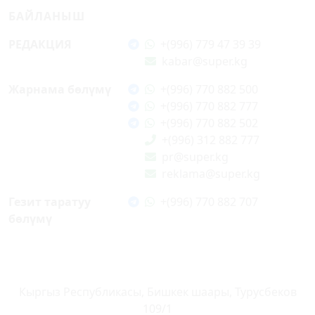
БАЙЛАНЫШ
РЕДАКЦИЯ
+(996) 779 47 39 39
kabar@super.kg
Жарнама бөлүмү
+(996) 770 882 500
+(996) 770 882 777
+(996) 770 882 502
+(996) 312 882 777
pr@super.kg
reklama@super.kg
Гезит таратуу
+(996) 770 882 707
бөлүмү
Кыргыз Республикасы, Бишкек шаары, Турусбеков
109/1