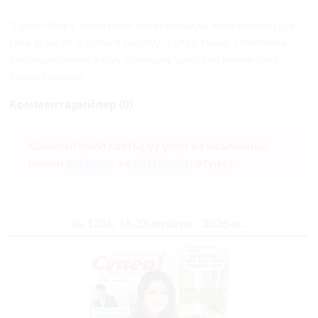
"Супер-Инфо" гезитинин материалдары жеке колдонууда
гана уруксат. Жалпыга таратуу "Супер-Инфо" гезитинин
редакциясынын жазуу түрүндөгү уруксаты менен гана
болушу мүмкүн.
Комментарийлер (0)
Комментарий калтыруу үчүн өз ысымыңыз
менен
кириңиз
же
каттоодон
өтүңүз.
№ 1204, 16-22-январь , 2026-ж.