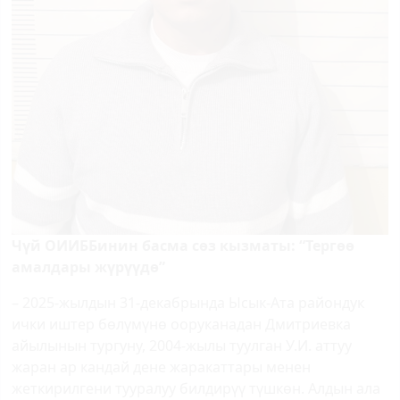
Чүй ОИИББинин басма сөз кызматы: “Тергөө
амалдары жүрүүдө”
– 2025-жылдын 31-декабрында Ысык-Ата райондук
ички иштер бөлүмүнө ооруканадан Дмитриевка
айылынын тургуну, 2004-жылы туулган У.И. аттуу
жаран ар кандай дене жаракаттары менен
жеткирилгени тууралуу билдирүү түшкөн. Алдын ала