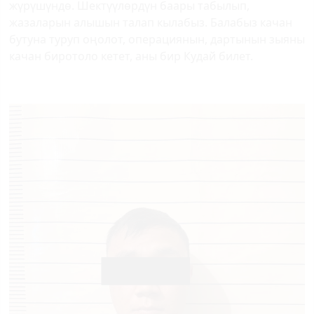
жүрүшүндө. Шектүүлөрдүн баары табылып,
жазаларын алышын талап кылабыз. Балабыз качан
бутуна туруп оңолот, операциянын, дартынын зыяны
качан биротоло кетет, аны бир Кудай билет.