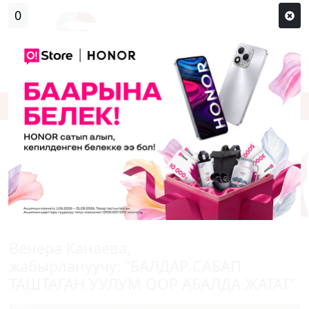
Кирүү
Сыр сөзүм кандай эле?
Каттоо
Венера Канаева,
жабырлануучу: “БАЛДАР САБАП
ТАШТАГАН УУЛУМ ООР АБАЛДА ЖАТАТ”