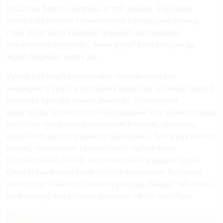
Мушташ болгон окуяны эстей албайт. Ушундай
абалга жеткирип токмоктогон балдардын экөөсү
гана убактылуу камакка алынып, калгандары
эркиндикте жүрүшөт. Эмне үчүн? Калгандары да
жооп бериши керек да.
Уулум сабалып ооруканага түшкөн күнү эле
милицияга арыз жазганыма карабай, кылмыш иши 2-
январда түштөн кийин ачылган. Угушубузга
караганда, токмоктогон балдардын чоң кызматтарда
иштеген туугандары милицияга чалып, кылмыш
ишин ачтырбоого аракет кылышкан. Биз муну билип
калып, социалдык тармактарга чыгып өлкө
башчысынан, УКМК жетекчисинен жардам сурай
баштаганыбызда гана токтоп калышкан. Кылмыш
иши толук ачылып, күнөөлүүлөрдүн баары табылып,
мыйзамдуу жазаларын алышын талап кылабыз.