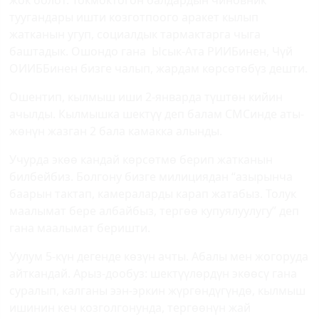
туугандары ишти козготпоого аракет кылып
жатканын угуп, социалдык тармактарга чыга
баштадык. Ошондо гана Ысык-Ата РИИБинен, Чүй
ОИИББинен бизге чалып, жардам көрсөтөбүз дешти.
Ошентип, кылмыш иши 2-январда түштөн кийин
ачылды. Кылмышка шектүү деп балам СМСинде аты-
жөнүн жазган 2 бала камакка алынды.
Учурда экөө кандай көрсөтмө берип жатканын
билбейбиз. Болгону бизге милициядан “азырынча
баарын тактап, камераларды карап жатабыз. Толук
маалымат бере албайбыз, тергөө купуялуулугу” деп
гана маалымат беришти.
Уулум 5-күн дегенде көзүн ачты. Абалы мен жогоруда
айткандай. Арыз-дообуз: шектүүлөрдүн экөөсү гана
суралып, калганы ээн-эркин жүргөндүгүндө, кылмыш
ишинин кеч козголгонунда, тергөөнүн жай