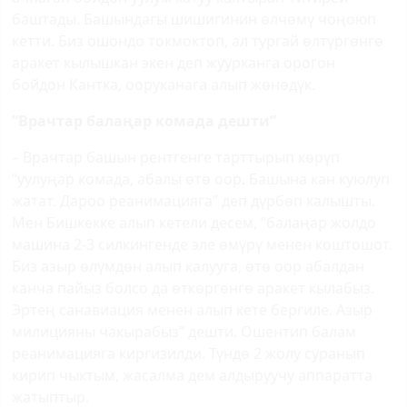
баштады. Башындагы шишигинин өлчөмү чоңоюп
кетти. Биз ошондо токмоктоп, ал тургай өлтүргөнгө
аракет кылышкан экен деп жуурканга орогон
бойдон Кантка, ооруканага алып жөнөдүк.
“Врачтар балаңар комада дешти”
– Врачтар башын рентгенге тарттырып көрүп
“уулуңар комада, абалы өтө оор. Башына кан куюлуп
жатат. Дароо реанимацияга” деп дүрбөп калышты.
Мен Бишкекке алып кетели десем, “балаңар жолдо
машина 2-3 силкингенде эле өмүрү менен коштошот.
Биз азыр өлүмдөн алып калууга, өтө оор абалдан
канча пайыз болсо да өткөргөнгө аракет кылабыз.
Эртең санавиация менен алып кете бергиле. Азыр
милицияны чакырабыз” дешти. Ошентип балам
реанимацияга киргизилди. Түндө 2 жолу суранып
кирип чыктым, жасалма дем алдыруучу аппаратта
жатыптыр.