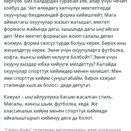
көргүлө. Биз балдардан сурабай эле, алар үчүн чечип
коёбуз да. Чет өлкөдөгү көпчүлүк мектептерде
окуучулар биздикиндей форма кийишпейт. Мага
аймактагы окуучулар жазып жатышат, мектеп
формасы жайында дагы, кышында дагы ыңгайсыз
деп. Мен мектеп формасын жоюп салалы деген
жокмун, форма сөзсүз түрдө болуш керек. Бирок аны
жеңилдетүү керек. Эмне үчүн окуучуларга футболка,
кофта, жынсы кийип келүүгө болбойт? Эмне үчүн
окуучу кыздар юбка кийүүгө милдеттүү? Кытайда
окуучулар спорттук кийимдер менен келишет. Мен
эми спорттук кийим сунуштабайм, бирок кэжуал
стилинде кылсак болот,- деди депутат.
Кэжуал – ыңгайлуулукка басым жасалган стиль.
Мисалы, жинсы шым, футболка, кеда. Же
классикалык кийим менен спорттук кийимди
айкалыштырып кийинүү десе да болот.
"Супер-Инфо" гезитинин материалдары жеке колдонууда