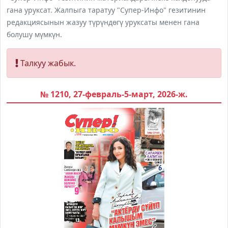
гана уруксат. Жалпыга таратуу "Супер-Инфо" гезитинин
редакциясынын жазуу түрүндөгү уруксаты менен гана
болушу мүмкүн.
Талкуу жабык.
№ 1210, 27-февраль-5-март, 2026-ж.