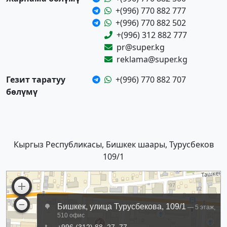
+(996) 770 882 777
+(996) 770 882 502
+(996) 312 882 777
pr@super.kg
reklama@super.kg
Гезит таратуу
+(996) 770 882 707
бөлүмү
Кыргыз Республикасы, Бишкек шаары, Турусбеков
109/1