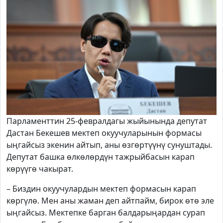
Парламенттин 25-февралдагы жыйынында депутат
Дастан Бекешев мектеп окуучуларынын формасы
ыңгайсыз экенин айтып, аны өзгөртүүнү сунуштады.
Депутат башка өлкөлөрдүн тажрыйбасын карап
көрүүгө чакырат.
– Биздин окуучулардын мектеп формасын карап
көргүлө. Мен аны жаман деп айтпайм, бирок өтө эле
ыңгайсыз. Мектепке барган балдарыңардан сурап