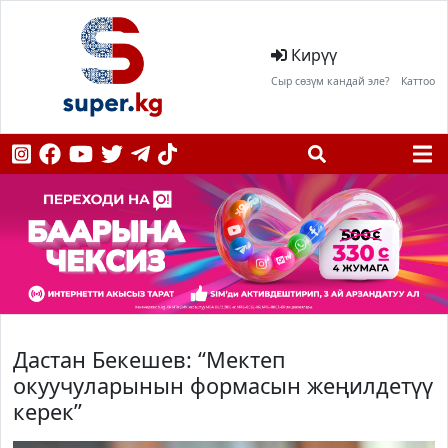
Кирүү
Сыр сөзүм кандай эле?
Каттоо
Дастан Бекешев: “Мектеп
окуучуларынын формасын жеңилдетүү
керек”