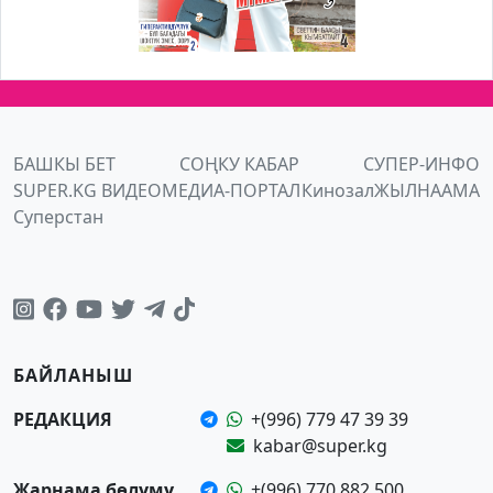
БАШКЫ БЕТ
СОҢКУ КАБАР
СУПЕР-ИНФО
SUPER.KG ВИДЕО
МЕДИА-ПОРТАЛ
Кинозал
ЖЫЛНААМА
Суперстан
БАЙЛАНЫШ
РЕДАКЦИЯ
+(996) 779 47 39 39
kabar@super.kg
Жарнама бөлүмү
+(996) 770 882 500