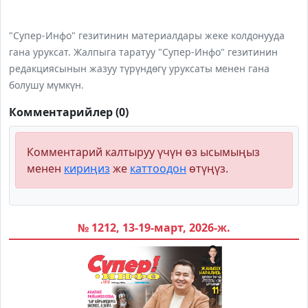
"Супер-Инфо" гезитинин материалдары жеке колдонууда
гана уруксат. Жалпыга таратуу "Супер-Инфо" гезитинин
редакциясынын жазуу түрүндөгү уруксаты менен гана
болушу мүмкүн.
Комментарийлер (0)
Комментарий калтыруу үчүн өз ысымыңыз
менен
кириңиз
же
каттоодон
өтүңүз.
№ 1212, 13-19-март, 2026-ж.