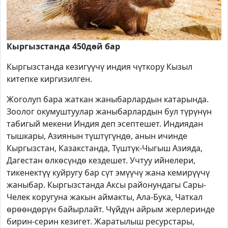
Кыргызстанда 450дөй бар
Кыргызстанда кезигүүчү индия чүткору Кызыл
китепке киргизилген.
Жоголуп бара жаткан жаныбарлардын катарында.
Зоолог окумуштуулар жаныбарлардын бул түрүнүн
табигый мекени Индия деп эсептешет. Индиядан
тышкары, Азиянын түштүгүндө, анын ичинде
Кыргызстан, Казакстанда, Түштүк-Чыгыш Азияда,
Дагестан өлкөсүндө кездешет. Учтуу ийнелери,
тикенектүү куйругу бар сүт эмүүчү жана кемирүүчү
жаныбар. Кыргызстанда Аксы районундагы Сары-
Челек коругуна жакын аймакты, Ала-Бука, Чаткал
өрөөндөрүн байырлайт. Чүйдүн айрым жерлеринде
бирин-серин кезигет. Жаратылыш ресурстары,