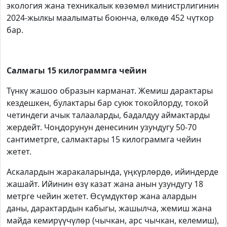
экология жана техникалык көзөмөл министрлигинин
2024-жылкы маалыматы боюнча, өлкөдө 452 чүткор
бар.
Салмагы 15 килограммга чейин
Түнкү жашоо образын карманат. Жемиш дарактары
кездешкен, булактары бар суюк токойлорду, токой
четиндеги ачык талааларды, бадалдуу аймактарды
жердейт. Чоңдорунун денесинин узундугу 50-70
сантиметрге, салмактары 15 килограммга чейин
жетет.
Аскалардын жаракаларында, үңкүрлөрдө, ийиндерде
жашайт. Ийинин өзү казат жана анын узундугу 18
метрге чейин жетет. Өсүмдүктөр жана алардын
даны, дарактардын кабыгы, жашылча, жемиш жана
майда кемирүүчүлөр (чычкан, арс чычкан, келемиш),