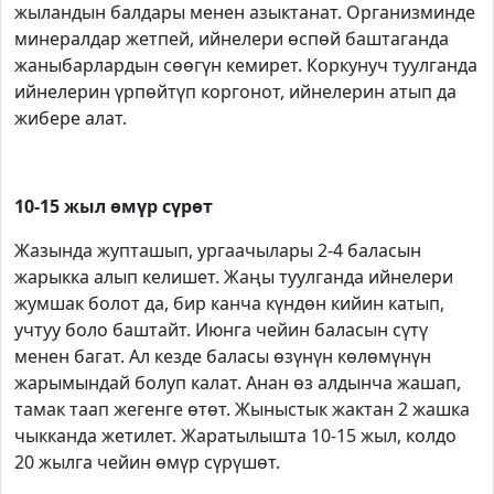
жыландын балдары менен азыктанат. Организминде
минералдар жетпей, ийнелери өспөй баштаганда
жаныбарлардын сөөгүн кемирет. Коркунуч туулганда
ийнелерин үрпөйтүп коргонот, ийнелерин атып да
жибере алат.
10-15 жыл өмүр сүрөт
Жазында жупташып, ургаачылары 2-4 баласын
жарыкка алып келишет. Жаңы туулганда ийнелери
жумшак болот да, бир канча күндөн кийин катып,
учтуу боло баштайт. Июнга чейин баласын сүтү
менен багат. Ал кезде баласы өзүнүн көлөмүнүн
жарымындай болуп калат. Анан өз алдынча жашап,
тамак таап жегенге өтөт. Жыныстык жактан 2 жашка
чыкканда жетилет. Жаратылышта 10-15 жыл, колдо
20 жылга чейин өмүр сүрүшөт.