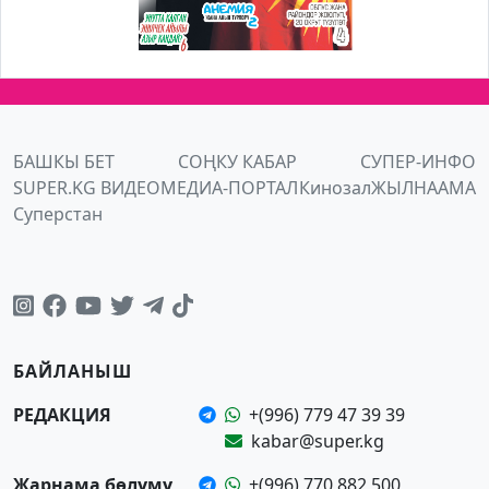
БАШКЫ БЕТ
СОҢКУ КАБАР
СУПЕР-ИНФО
SUPER.KG ВИДЕО
МЕДИА-ПОРТАЛ
Кинозал
ЖЫЛНААМА
Суперстан
БАЙЛАНЫШ
РЕДАКЦИЯ
+(996) 779 47 39 39
kabar@super.kg
Жарнама бөлүмү
+(996) 770 882 500