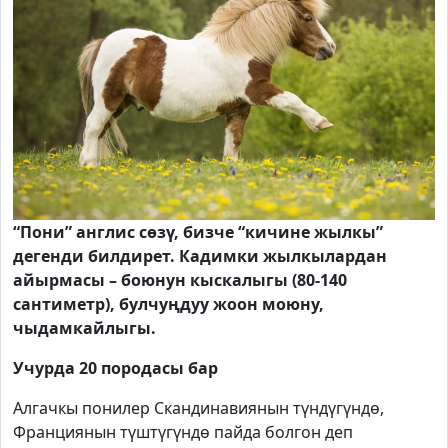
“Пони” англис сөзү, бизче “кичине жылкы”
дегенди билдирет. Кадимки жылкылардан
айырмасы – боюнун кыскалыгы (80-140
сантиметр), булчуңдуу жоон моюну,
чыдамкайлыгы.
Учурда 20 породасы бар
Алгачкы понилер Скандинавиянын түндүгүндө,
Франциянын түштүгүндө пайда болгон деп