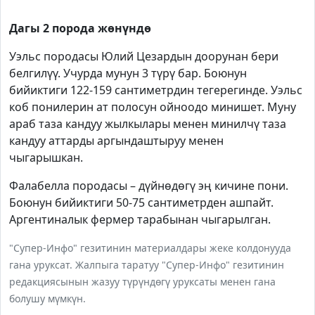
Дагы 2 порода жөнүндө
Уэльс породасы Юлий Цезардын доорунан бери
белгилүү. Учурда мунун 3 түрү бар. Боюнун
бийиктиги 122-159 сантиметрдин тегерегинде. Уэльс
коб понилерин ат полосун ойноодо минишет. Муну
араб таза кандуу жылкылары менен минилчү таза
кандуу аттарды аргындаштыруу менен
чыгарышкан.
Фалабелла породасы – дүйнөдөгү эң кичине пони.
Боюнун бийиктиги 50-75 сантиметрден ашпайт.
Аргентиналык фермер тарабынан чыгарылган.
"Супер-Инфо" гезитинин материалдары жеке колдонууда
гана уруксат. Жалпыга таратуу "Супер-Инфо" гезитинин
редакциясынын жазуу түрүндөгү уруксаты менен гана
болушу мүмкүн.