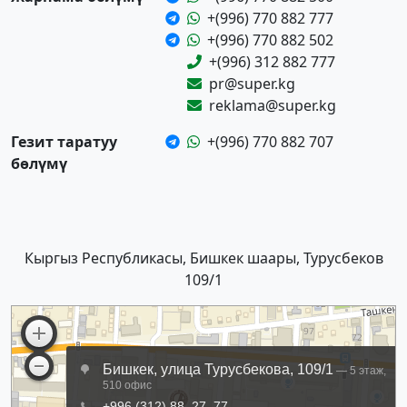
+(996) 770 882 777
+(996) 770 882 502
+(996) 312 882 777
pr@super.kg
reklama@super.kg
Гезит таратуу
+(996) 770 882 707
бөлүмү
Кыргыз Республикасы, Бишкек шаары, Турусбеков
109/1