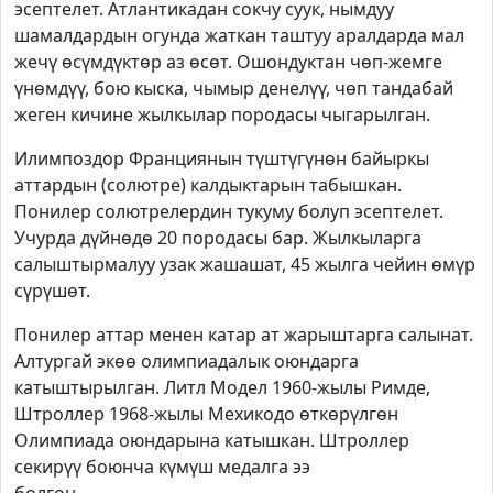
эсептелет. Атлантикадан сокчу суук, нымдуу
шамалдардын огунда жаткан таштуу аралдарда мал
жечү өсүмдүктөр аз өсөт. Ошондуктан чөп-жемге
үнөмдүү, бою кыска, чымыр денелүү, чөп тандабай
жеген кичине жылкылар породасы чыгарылган.
Илимпоздор Франциянын түштүгүнөн байыркы
аттардын (солютре) калдыктарын табышкан.
Понилер солютрелердин тукуму болуп эсептелет.
Учурда дүйнөдө 20 породасы бар. Жылкыларга
салыштырмалуу узак жашашат, 45 жылга чейин өмүр
сүрүшөт.
Понилер аттар менен катар ат жарыштарга салынат.
Алтургай экөө олимпиадалык оюндарга
катыштырылган. Литл Модел 1960-жылы Римде,
Штроллер 1968-жылы Мехикодо өткөрүлгөн
Олимпиада оюндарына катышкан. Штроллер
секирүү боюнча күмүш медалга ээ
болгон.