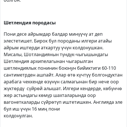
Шетлендия породасы
Пони десе айрымдар балдар минүүчү ат деп
элестетишет. Бирок бул породаны илгери атайы
айрым иштерди аткартуу үчүн колдонушкан.
Мисалы, Шотландиянын түндүк-чыгышындагы
Шетлендия архипелагынан чыгарылган
шетлендиялык понинин боюнун бийиктиги 60-110
сантиметрден ашпайт. Алар өтө күчтүү болгондуктан
арабага чеккенде өзүнүн салмагынан бир нече оор
жүктөрдү сүйрөй алышат. Илгери кендерде, көбүнчө
жер астындагы көмүр шахталарында оор
вагонеткаларды сүйрөтүп иштетишкен. Англияда эле
бул иш үчүн 16 миң пони
колдонулган.