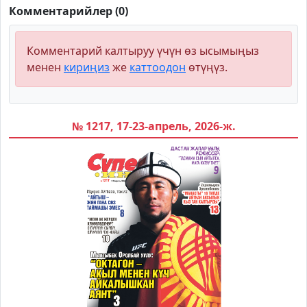
Комментарийлер (0)
Комментарий калтыруу үчүн өз ысымыңыз
менен
кириңиз
же
каттоодон
өтүңүз.
№ 1217, 17-23-апрель, 2026-ж.