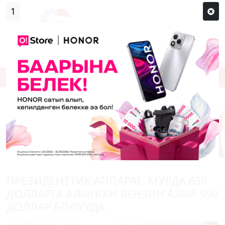
1
Кирүү
Сыр сөзүм кандай эле?
Каттоо
ПРЕЗИДЕНТТИК АППАРАТ: МУРДА 650
ДОЛЛАРГА АЛЫНГАН БЕНЗИН АЗЫР 950
ДОЛЛАР БОЛУУДА