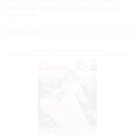
гана уруксат. Жалпыга таратуу "Супер-Инфо" гезитинин
редакциясынын жазуу түрүндөгү уруксаты менен гана
болушу мүмкүн.
Талкуу жабык.
№ 1221, 15-21-май, 2026-ж.