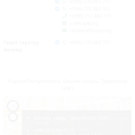
+(996) 770 882 777
+(996) 770 882 502
+(996) 312 882 777
pr@super.kg
reklama@super.kg
Гезит таратуу
+(996) 770 882 707
бөлүмү
Кыргыз Республикасы, Бишкек шаары, Турусбеков
109/1