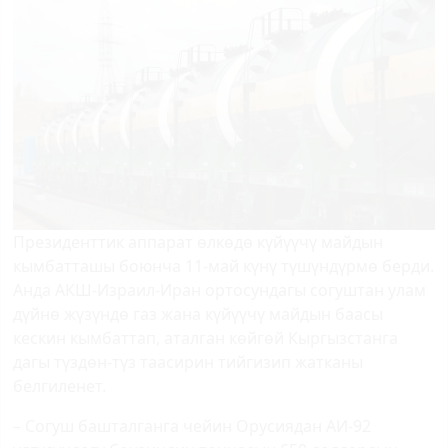
Президенттик аппарат өлкөдө күйүүчү майдын
кымбатташы боюнча 11-май күнү түшүндүрмө берди.
Анда АКШ-Израил-Иран ортосундагы согуштан улам
дүйнө жүзүндө газ жана күйүүчү майдын баасы
кескин кымбаттап, аталган көйгөй Кыргызстанга
дагы түздөн-түз таасирин тийгизип жатканы
белгиленет.
– Согуш башталганга чейин Орусиядан АИ-92