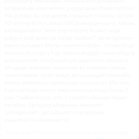
үлгүсүндөгү бензиндин тоннасын 650 доллардын
тегерегинде алып келсек, учурда анын баасы орточо
950 доллар. Ал эми дизель майынын тоннасы орточо
700 доллар болсо, азыр 1200 доллардан ашты. Айрым
жарандарыбыз “эмне үчүн кошуна Казакстанда
күйүүчү май арзан да, бизде кымбат?” деген суроону
берип жатышат. Мунун негизги себеби – Казакстанда
ири мунай ресурсу бар, өздөрү өндүрөт жана күйүүчү
май мамлекет тарабынан субсидияланат. Башкача
айтканда, мамлекет каржылап өз эсебинен бааны
төмөн кармап турат. Бизде дагы ушундай тажрыйба
электр энергиясы тармагында колдонулат. Мисалы,
Кыргызстанда электр энергиясынын өздүк баасы 3
сом 7 тыйын болсо, элге 1 сом 64 тыйындан берип
жатабыз. Ортодогу айырманы мамлекет
субсидиялайт,- деп айтылат соцтармакка
жарыяланган маалыматта.
"Супер-Инфо" гезитинин материалдары жеке колдонууда