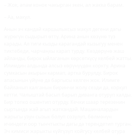
– Жок, апам конок чакырган экен, ал жакка барам.
– Аа, макул.
Анын эч кандай каршылыксыз макул дегени дагы
жүрөгүн сыдырып өттү. Арина анын көзүнө түз
карады. Ал тиги кызды карагандай кызыгуу менен
тиктебеди, чарчаңкы карап турду. Көздөрүнө жаш
айланды, бирок ыйлаганын көрсөткүсү келбей жатты.
Илимдин алдында алсыз көрүнүүдөн коркту. Арина
сумкасын акырын кармап, артка бурулду. Бирок
апасынын үйүнө да баргысы келген жок. Илимге
байланып калганын биринчи жолу сезди да, коркуп
кетти. Чалыштай басып барып диванга отуруп калды.
Бир топко ошентип отурду. Кечки шаар терезенин
сыртында жай агып жаткандай. Машиналардын
жарыгы узун сызык болуп созулуп, бөлмөнүн
ичиндеги оор тынчтыкты дагы да тереңдетип турган.
Эч кимиси жарыкты күйгүзүп койгусу келбей отура