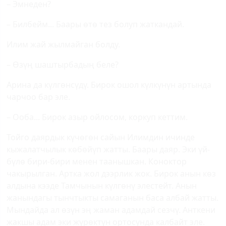
– Эмнеден?
– Билбейм... Баары өтө тез болуп жаткандай.
Илим жай жылмайган болду.
– Өзүң шаштырбадың беле?
Арина да күлгөнсүдү. Бирок ошол күлкүнүн артында
чарчоо бар эле.
– Ооба... Бирок азыр ойлосом, коркуп кеттим.
Тойго даярдык күчөгөн сайын Илимдин ичинде
кыжалатчылык көбөйүп жатты. Баары даяр. Эки үй-
бүлө бири-бири менен таанышкан. Коноктор
чакырылган. Артка жол дээрлик жок. Бирок анын көз
алдына кээде Тамчынын күлгөнү элестейт. Анын
жанындагы тынчтыкты самаганын баса албай жатты.
Мындайда ал өзүн эң жаман адамдай сезчү. Анткени
жакшы адам эки жүрөктүн ортосунда калбайт эле.