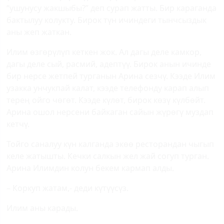
“ушунусу жакшыбы?” деп сурап жатты. Бир караганда
бактылуу колукту. Бирок түн ичиндеги тынчсыздык
аны жеп жаткан.
Илим өзгөрүлүп кеткен жок. Ал дагы деле камкор,
дагы деле сый, расмий, адептүү. Бирок анын ичинде
бир нерсе жетпей турганын Арина сезчү. Кээде Илим
узакка унчукпай калат, кээде телефонду карап алып
терең ойго чөгөт. Кээде күлөт, бирок көзү күлбөйт.
Арина ошол нерсени байкаган сайын жүрөгү муздап
кетчү.
Тойго саналуу күн калганда экөө ресторандан чыгып
келе жатышты. Кечки салкын жел жай согуп турган.
Арина Илимдин колун бекем кармап алды.
– Коркуп жатам,- деди күтүүсүз.
Илим аны карады.