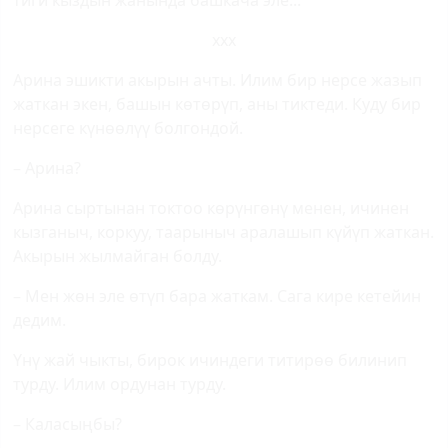
тиги кыздын жанында башкача эле...
xxx
Арина эшикти акырын ачты. Илим бир нерсе жазып
жаткан экен, башын көтөрүп, аны тиктеди. Куду бир
нерсеге күнөөлүү болгондой.
– Арина?
Арина сыртынан токтоо көрүнгөнү менен, ичинен
кызганыч, коркуу, таарыныч аралашып күйүп жаткан.
Акырын жылмайган болду.
– Мен жөн эле өтүп бара жаткам. Сага кире кетейин
дедим.
Үнү жай чыкты, бирок ичиндеги титирөө билинип
турду. Илим ордунан турду.
– Каласыңбы?