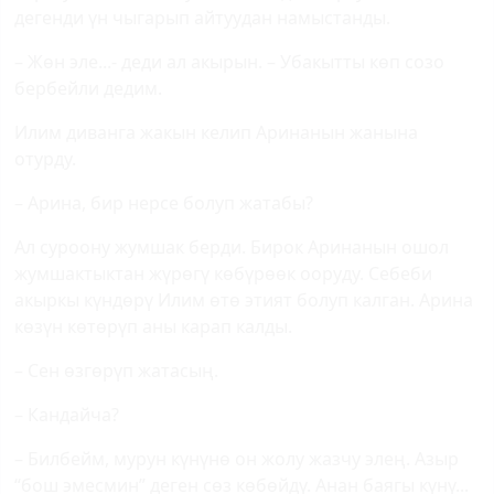
дегенди үн чыгарып айтуудан намыстанды.
– Жөн эле...- деди ал акырын. – Убакытты көп созо
бербейли дедим.
Илим диванга жакын келип Аринанын жанына
отурду.
– Арина, бир нерсе болуп жатабы?
Ал суроону жумшак берди. Бирок Аринанын ошол
жумшактыктан жүрөгү көбүрөөк ооруду. Себеби
акыркы күндөрү Илим өтө этият болуп калган. Арина
көзүн көтөрүп аны карап калды.
– Сен өзгөрүп жатасың.
– Кандайча?
– Билбейм, мурун күнүнө он жолу жазчу элең. Азыр
“бош эмесмин” деген сөз көбөйдү. Анан баягы күнү...