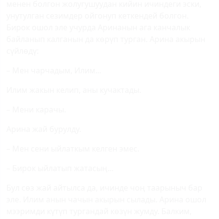
менен болгон жолугушуудан кийин ичиндеги эски,
унутулган сезимдер ойгонуп кеткендей болгон.
Бирок ошол эле учурда Аринанын ага канчалык
байланып калганын да көрүп турган. Арина акырын
сүйлөдү:
– Мен чарчадым, Илим...
Илим жакын келип, аны кучактады.
– Мени карачы.
Арина жай бурулду.
– Мен сени ыйлаткым келген эмес.
– Бирок ыйлатып жатасың...
Бул сөз жай айтылса да, ичинде чоң таарыныч бар
эле. Илим анын чачын акырын сылады. Арина ошол
мээримди күтүп тургандай көзүн жумду. Балким,