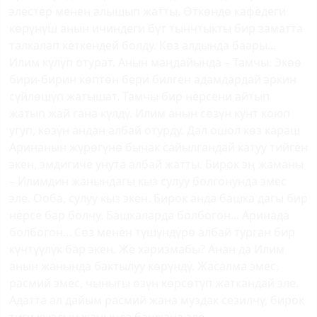
элестер менен алышып жатты. Өткөндө кафедеги
көрүнүш анын ичиндеги бүт тынчтыкты бир заматта
талкалап кеткендей болду. Көз алдында баары...
Илим күлүп отурат. Анын маңдайында – Тамчы. Экөө
бири-бирин көптөн бери билген адамдардай эркин
сүйлөшүп жатышат. Тамчы бир нерсени айтып
жатып жай гана күлдү. Илим анын сөзүн кунт коюп
угуп, көзүн андан албай отурду. Дал ошол көз караш
Аринанын жүрөгүнө бычак сайылгандай катуу тийген
экен, эмдигиче унута албай жатты. Бирок эң жаманы
– Илимдин жанындагы кыз сулуу болгонунда эмес
эле. Ооба, сулуу кыз экен. Бирок анда башка дагы бир
нерсе бар болчу. Башкаларда болбогон... Аринада
болбогон... Сөз менен түшүндүрө албай турган бир
күчтүүлүк бар экен. Же харизмабы? Анан да Илим
анын жанында бактылуу көрүндү. Жасалма эмес,
расмий эмес, чыныгы өзүн көрсөтүп жаткандай эле.
Адатта ал дайым расмий жана муздак сезилчү, бирок