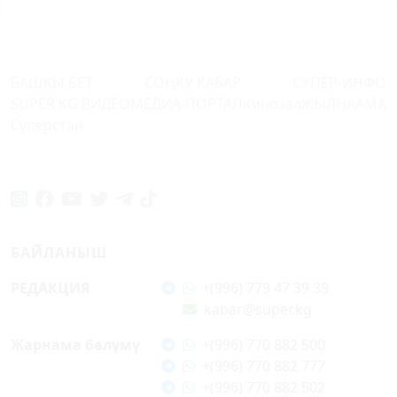
БАШКЫ БЕТ
СОҢКУ КАБАР
СУПЕР-ИНФО
SUPER.KG ВИДЕО
МЕДИА-ПОРТАЛ
Кинозал
ЖЫЛНААМА
Суперстан
БАЙЛАНЫШ
РЕДАКЦИЯ
+(996) 779 47 39 39
kabar@super.kg
Жарнама бөлүмү
+(996) 770 882 500
+(996) 770 882 777
+(996) 770 882 502