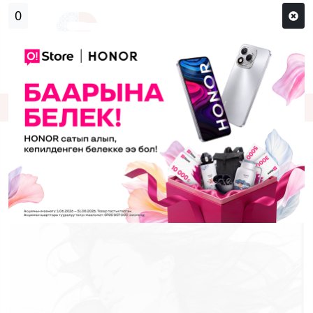
Кирүү
Сыр сөзүм кандай эле?
Каттоо
Сынык канат (ташталган баланын
тагдыры тууралуу баян)