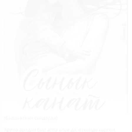
(Башы өткөн сандарда)
Арина арадан бир апта өтсө да, өткөндө көргөн