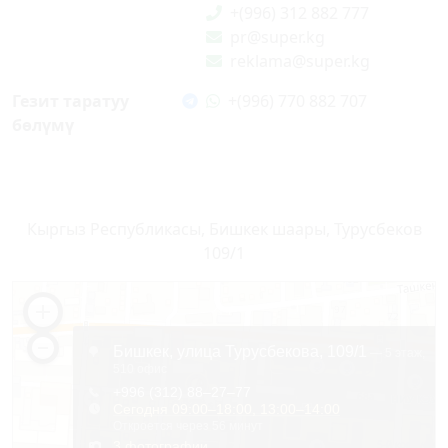
+(996) 312 882 777
pr@super.kg
reklama@super.kg
Гезит таратуу
+(996) 770 882 707
бөлүмү
Кыргыз Республикасы, Бишкек шаары, Турусбеков
109/1