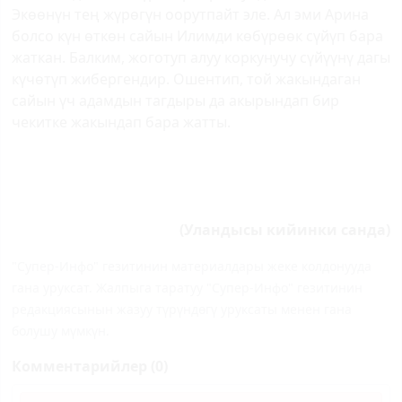
Экөөнүн тең жүрөгүн оорутпайт эле. Ал эми Арина
болсо күн өткөн сайын Илимди көбүрөөк сүйүп бара
жаткан. Балким, жоготуп алуу коркунучу сүйүүнү дагы
күчөтүп жибергендир. Ошентип, той жакындаган
сайын үч адамдын тагдыры да акырындап бир
чекитке жакындап бара жатты.
(Уландысы кийинки санда)
"Супер-Инфо" гезитинин материалдары жеке колдонууда
гана уруксат. Жалпыга таратуу "Супер-Инфо" гезитинин
редакциясынын жазуу түрүндөгү уруксаты менен гана
болушу мүмкүн.
Комментарийлер (0)