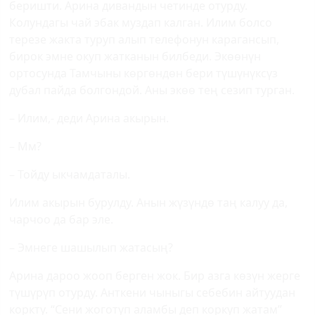
беришти. Арина дивандын четинде отурду.
Колундагы чай эбак муздап калган. Илим болсо
терезе жакта туруп алып телефонун карагансып,
бирок эмне окуп жатканын билбеди. Экөөнүн
ортосунда Тамчыны көргөндөн бери түшүнүксүз
дубал пайда болгондой. Аны экөө тең сезип турган.
– Илим,- деди Арина акырын.
– Мм?
– Тойду ыкчамдаталы.
Илим акырын бурулду. Анын жүзүндө таң калуу да,
чарчоо да бар эле.
– Эмнеге шашылып жатасың?
Арина дароо жооп берген жок. Бир азга көзүн жерге
түшүрүп отурду. Анткени чыныгы себебин айтуудан
коркту. “Сени жоготуп аламбы деп коркуп жатам”