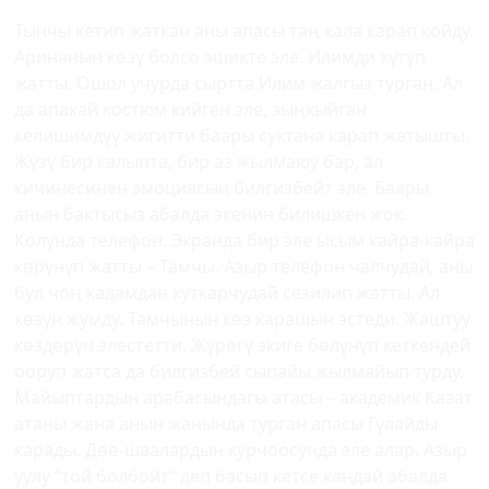
Тынчы кетип жаткан аны апасы таң кала карап койду.
Аринанын көзү болсо эшикте эле. Илимди күтүп
жатты. Ошол учурда сыртта Илим жалгыз турган. Ал
да апакай костюм кийген эле, зыңкыйган
келишимдүү жигитти баары суктана карап жатышты.
Жүзү бир калыпта, бир аз жылмаюу бар, ал
кичинесинен эмоциясын билгизбейт эле. Баары
анын бактысыз абалда экенин билишкен жок.
Колунда телефон. Экранда бир эле ысым кайра-кайра
көрүнүп жатты – Тамчы. Азыр телефон чалчудай, аны
бул чоң кадамдан куткарчудай сезилип жатты. Ал
көзүн жумду. Тамчынын көз карашын эстеди. Жаштуу
көздөрүн элестетти. Жүрөгү экиге бөлүнүп кеткендей
ооруп жатса да билгизбей сыпайы жылмайып турду.
Майыптардын арабасындагы атасы – академик Казат
атаны жана анын жанында турган апасы Гүлайды
карады. Дөө-шаалардын курчоосунда эле алар. Азыр
уулу “той болбойт” деп басып кетсе кандай абалда