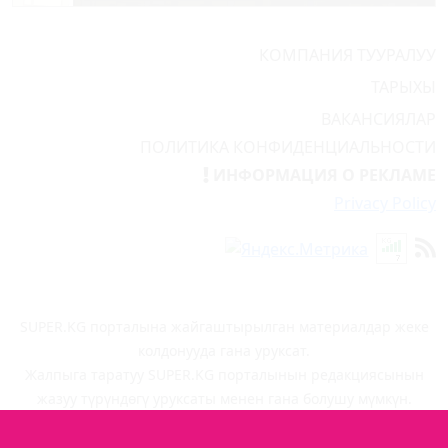
КОМПАНИЯ ТУУРАЛУУ
ТАРЫХЫ
ВАКАНСИЯЛАР
ПОЛИТИКА КОНФИДЕНЦИАЛЬНОСТИ
ИНФОРМАЦИЯ О РЕКЛАМЕ
Privacy Policy
SUPER.KG порталына жайгаштырылган материалдар жеке
колдонууда гана уруксат.
Жалпыга таратуу SUPER.KG порталынын редакциясынын
жазуу түрүндөгү уруксаты менен гана болушу мүмкүн.