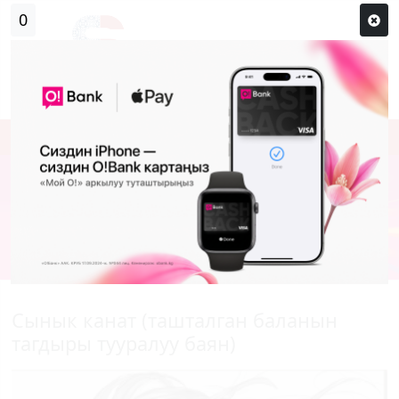
0
Кирүү
Сыр сөзүм кандай эле?
Каттоо
Сынык канат (ташталган баланын
тагдыры тууралуу баян)