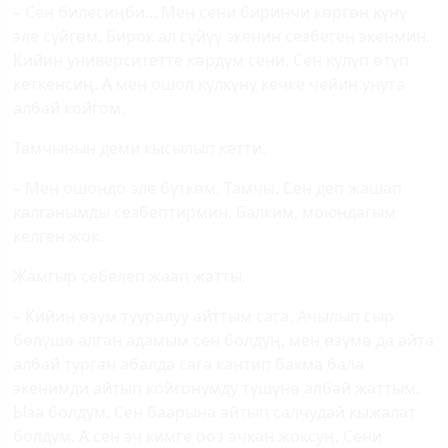
– Сен билесиңби... Мен сени биринчи көргөн күнү
эле сүйгөм. Бирок ал сүйүү экенин сезбеген экенмин.
Кийин университетте көрдүм сени. Сен күлүп өтүп
кеткенсиң. А мен ошол күлкүнү кечке чейин унута
албай койгом.
Тамчынын деми кысылып кетти.
– Мен ошондо эле бүткөм, Тамчы. Сен деп жашап
калганымды сезбептирмин. Балким, моюндагым
келген жок.
Жамгыр себелеп жаап жатты.
– Кийин өзүм тууралуу айттым сага. Ачылып сыр
бөлүшө алган адамым сен болдуң, мен өзүмө да айта
албай турган абалда сага кантип бакма бала
экенимди айтып койгонумду түшүнө албай жаттым.
Ыза болдум. Сен баарына айтып салчудай кыжалат
болдум. А сен эч кимге ооз ачкан жоксуң. Сени