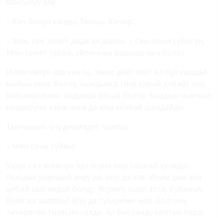
кайгылуу эле.
– Кеч болуп калды, Тамчы. Кечир...
– Жок, кеч эмес!- деди ал дароо. – Сен мени сүйөсүң.
Мен сезип турам, үйлөнсөң ошондо кеч болот.
Илим көзүн ала качты. Эмне дейт эле? Ал бул кыздай
кыйын эмес болчу, чындыкка тике карай албайт эле.
Көп нерсенин алдында алсыз болчу. Кыздын чынчыл
көздөрүнө караганга да алы келбей шалдайды.
Тамчынын үнү дирилдеп чыкты:
– Мен сени сүйөм!
Ушул сөз экөөнүн ортосуна оор таштай кулады.
Чындык ушундай ачуу да, оор да эле. Илим дем ала
албай калгандай болду. Жүрөгү зырп этти. Кубаныч
беле же азаппы? Өзү да түшүнгөн жок. Болгону
титиреген тизесин сезди. Ал бул сөздү көптөн бери