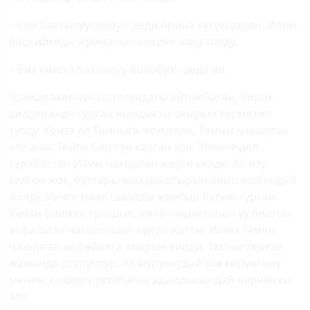
– Сен бактылуусуңбу?- деди Арин
a
күтүүсүздөн. Илим
баш ийкеди. Аринанын көзүнө жаш толду.
– Биз сөзсүз бактылуу болобуз!- деди ал.
Шамал экөөнүн ортосундагы айтылбаган, бирок
дилдеринде турган чындыкты акырын терметип
турду. Кечээ ал Тамчыга жолуккан, Тамчы чакырган
эле аны. Тойго бир түн калган эле. Эмнеге деп
сурабастан Илим чакырган жерге келди. Ал өзү
келген жок, буттары аны шаштырып алып келгендей
болду. Кечке маал шаарды жамгыр басып турган.
Кечки Бишкек тунарып, көчө чырактары суу болгон
асфальтка чагылышып күйүп жатты. Илим Тамчы
чакырган кофейняга акырын кирди. Тамчы терезе
жанында отуруптур. Ал мурункудай эле көрүнгөнү
менен, көздөрү уктабаган адамдыкындай чарчаңкы
эле.