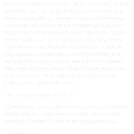
күтүп жүргөнүн, кыпылдаткан кубаныч алып келерин,
ал кубанычтын таттуулугун мурун сезген эмес. Ага
эчен кыздар сүйүүсүн арнаган. Укмуштай каттарды
жазышкан, үйүнө ээрчип келип алгандары болгон.
Аларга тек гана жылмайып койчу. Тамчынын “сүйөм”
дегени башка эле, анткени бул сөз анын жүрөгүнүн
тереңинен чыгып жатканы сезилип жатты. Бул сөз
ушул кыздын өзүндөй аруу, кол тийгис бийик, анан
чындык болчу. Бирок эми ал сөз жүрөгүнө кубаныч
эмес, азап болорун кайдан билди? Ушул сөздү, ушул
үндү, жаш чайыган көздөрдү унута албай кайра-
кайра элестетерин билсе кана...
Тамчы акырын сүйлөп жатты:
– Сен Аринага эмнеге үйлөнүп жатканыңды билбейм.
Бирок сүйбөгөн адам менен жашоо – экөөңө тең
зулумдук. Балалуу болсоңор ага да адилетсиздик.
– Айтпачы антип...