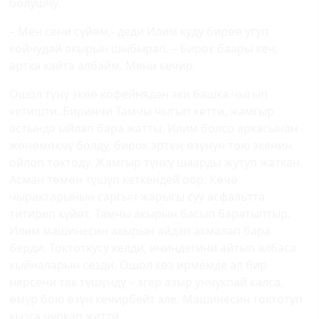
болушчу.
– Мен сени сүйөм,- деди Илим куду бирөө угуп
койчудай акырын шыбырап. – Бирок баары кеч,
артка кайта албайм. Мени кечир.
Ошол түнү экөө кофейнядан эки башка чыгып
кетишти. Биринчи Тамчы чыгып кетти, жамгыр
астында ыйлап бара жатты. Илим болсо аркасынан
жөнөмөкчү болду, бирок эртең өзүнүн тою экенин
ойлоп токтоду. Жамгыр түнкү шаарды жутуп жаткан.
Асман төмөн түшүп кеткендей оор. Көчө
чырактарынын саргыч жарыгы суу асфальтта
титиреп күйөт. Тамчы акырын басып баратыптыр.
Илим машинесин акырын айдап акмалап бара
берди. Токтоткусу келди, ичиндегини айтып албаса
кыйналарын сезди. Ошол көз ирмемде ал бир
нерсени так түшүндү – эгер азыр унчукпай калса,
өмүр бою өзүн кечирбейт эле. Машинесин токтотуп
кызга чуркап жетти.