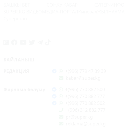
БАШКЫ БЕТ
СОҢКУ КАБАР
СУПЕР-ИНФО
SUPER.KG ВИДЕО
МЕДИА-ПОРТАЛ
Кинозал
ЖЫЛНААМА
Суперстан
БАЙЛАНЫШ
РЕДАКЦИЯ
+(996) 779 47 39 39
kabar@super.kg
Жарнама бөлүмү
+(996) 770 882 500
+(996) 770 882 777
+(996) 770 882 502
+(996) 312 882 777
pr@super.kg
reklama@super.kg