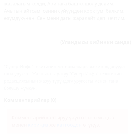
жазалагым келди, Аринага баш кошолу дедим.
Ачыгын айтсам, сенин сүйүүңдөн корктум, балким,
өзүмдүкүнөн. Сен мени дагы жаралайт деп чечтим.
(Уландысы кийинки санда)
"Супер-Инфо" гезитинин материалдары жеке колдонууда
гана уруксат. Жалпыга таратуу "Супер-Инфо" гезитинин
редакциясынын жазуу түрүндөгү уруксаты менен гана
болушу мүмкүн.
Комментарийлер (0)
Комментарий калтыруу үчүн өз ысымыңыз
менен
кириңиз
же
каттоодон
өтүңүз.