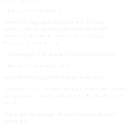
– Тамчы, токточу,- деди ал.
Тамчы токтоду. Бирок бурулган жок. Илимдин
көкүрөгүндө катылган сөздөр жол таба албай
көмөкөйүндө тыгылып турган. Ал жакындады.
Колдору титиреп жатты.
– Мен өзүмдү ушунча алдайм деп ойлобоптурмун.
– Эми мунун эмне кереги бар?
Ал күлгөнсүп койду. Кайгылуу, аргасыз күлкү.
– Кереги жоктур... Балким, чындап эле кечтир... Бирок
мен мындан ары унчукпай жашай албайм. Айтышым
керек.
Тамчы эми ага карады. Илимдин көздөрү кызарып
кеткен эле.