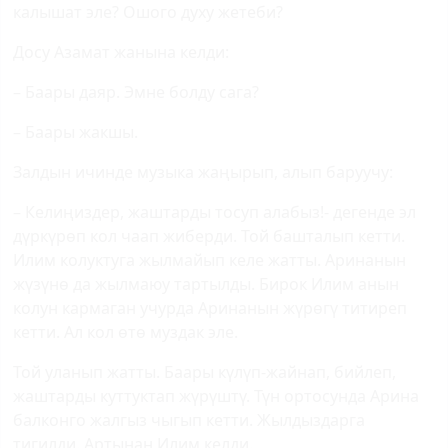
калышат эле? Ошого духу жетеби?
Досу Азамат жанына келди:
– Баары даяр. Эмне болду сага?
– Баары жакшы.
Залдын ичинде музыка жаңырып, алып баруучу:
– Келиңиздер, жаштарды тосуп алабыз!- дегенде эл
дүркүрөп кол чаап жиберди. Той башталып кетти.
Илим колуктуга жылмайып келе жатты. Аринанын
жүзүнө да жылмаюу тартылды. Бирок Илим анын
колун кармаган учурда Аринанын жүрөгү титиреп
кетти. Ал кол өтө муздак эле.
Той уланып жатты. Баары күлүп-жайнап, бийлеп,
жаштарды куттуктап жүрүштү. Түн ортосунда Арин
a
балконго жалгыз чыгып кетти. Жылдыздарга
тигилди. Артынан Илим келди.