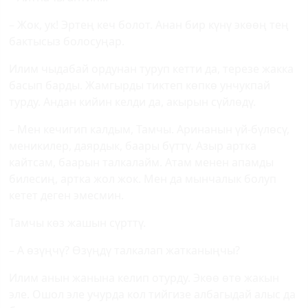
– Жок, ук! Эртең кеч болот. Анан бир күнү экөөң тең
бактысыз болосуңар.
Илим чыдабай ордунан туруп кетти да, терезе жакка
басып барды. Жамгырды тиктеп көпкө унчукпай
турду. Андан кийин келди да, акырын сүйлөдү.
– Мен кечигип калдым, Тамчы. Аринанын үй-бүлөсү,
меникилер, даярдык, баары бүттү. Азыр артка
кайтсам, баарын талкалайм. Атам менен апамды
билесиң, артка жол жок. Мен да мынчалык болуп
кетет деген эмесмин.
Тамчы көз жашын сүрттү.
– А өзүңчү? Өзүңдү талкалап жатканыңчы?
Илим анын жанына келип отурду. Экөө өтө жакын
эле. Ошол эле учурда кол тийгизе албагыдай алыс да