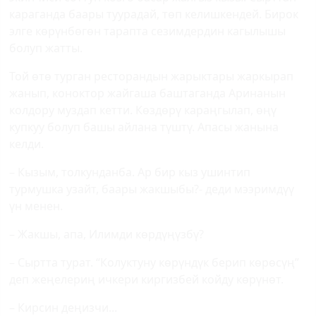
караганда баары туурадай, төп келишкендей. Бирок
элге көрүнбөгөн тарапта сезимдердин кагылышы
болуп жатты.
Той өтө турган ресторандын жарыктары жаркырап
жанып, коноктор жайгаша баштаганда Аринанын
колдору муздап кетти. Көздөрү караңгылап, өңү
купкуу болуп башы айлана түштү. Апасы жанына
келди.
– Кызым, толкунданба. Ар бир кыз ушинтип
турмушка узайт, баары жакшыбы?- деди мээримдүү
үн менен.
– Жакшы, апа, Илимди көрдүңүзбү?
– Сыртта турат. “Колуктуну көрүндүк берип көрөсүң”
деп жеңелериң ичкери киргизбей койду көрүнөт.
– Кирсин деңизчи...