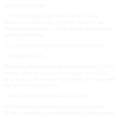
Илим жанына келип:
– Күттүрүп койдум,- деди жай үн менен. Салам
айтышкан жок экөө тең, жүрөктөрү дүкүлдөп, үн
алыша дирилдеп жатты. Тамчы башын көтөрүп аны
көпкө тиктеп турду.
– Сен чын эле эртең үйлөнөйүн деп жатасыңбы?
– Ошондой окшойт...
Илим жылмайгысы келди, бирок анте албады. Сыртта
жамгыр айнекти тынымсыз черткилеп жатты. Сөз
бүтүп калгансып, жөн эле тиктешкени келгендей экөө
бир топко отура беришти.
– Илим, үйлөнбө!- деди Тамчы күтүүсүздөн.
Ал биринчи жолу титиреген үнүн жашыра албай
айтты. Илим акырын күлгөндөй болду, бирок көздөрү