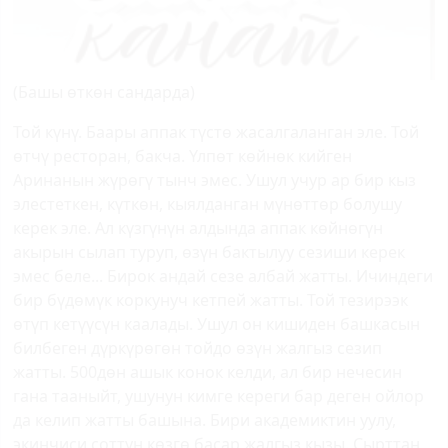
(Башы өткөн сандарда)
Той күнү. Баары аппак түстө жасалгаланган эле. Той
өтчү ресторан, бакча. Үлпөт көйнөк кийген
Аринанын жүрөгү тынч эмес. Ушул учур ар бир кыз
элестеткен, күткөн, кыялданган мүнөттөр болушу
керек эле. Ал күзгүнүн алдында аппак көйнөгүн
акырын сылап туруп, өзүн бактылуу сезиши керек
эмес беле... Бирок андай сезе албай жатты. Ичиндеги
бир бүдөмүк коркунуч кетпей жатты. Той тезирээк
өтүп кетүүсүн каалады. Ушул он кишиден башкасын
билбеген дүркүрөгөн тойдо өзүн жалгыз сезип
жатты. 500дөн ашык конок келди, ал бир нечесин
гана тааныйт, ушунун кимге кереги бар деген ойлор
да келип жатты башына. Бири академиктин уулу,
экинчиси соттун көзгө басар жалгыз кызы. Сырттан