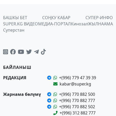
БАШКЫ БЕТ
СОҢКУ КАБАР
СУПЕР-ИНФО
SUPER.KG ВИДЕО
МЕДИА-ПОРТАЛ
Кинозал
ЖЫЛНААМА
Суперстан
БАЙЛАНЫШ
РЕДАКЦИЯ
+(996) 779 47 39 39
kabar@super.kg
Жарнама бөлүмү
+(996) 770 882 500
+(996) 770 882 777
+(996) 770 882 502
+(996) 312 882 777