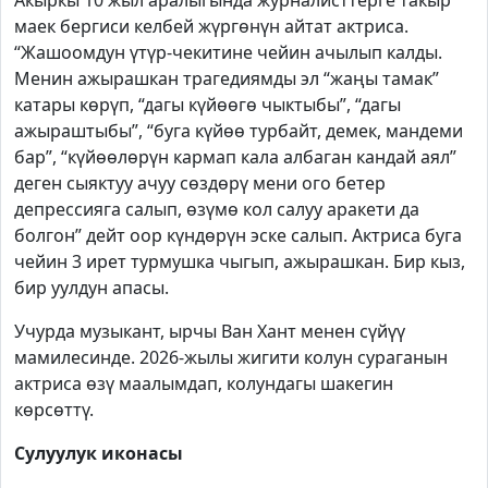
маек бергиси келбей жүргөнүн айтат актриса.
“Жашоомдун үтүр-чекитине чейин ачылып калды.
Менин ажырашкан трагедиямды эл “жаңы тамак”
катары көрүп, “дагы күйөөгө чыктыбы”, “дагы
ажыраштыбы”, “буга күйөө турбайт, демек, мандеми
бар”, “күйөөлөрүн кармап кала албаган кандай аял”
деген сыяктуу ачуу сөздөрү мени ого бетер
депрессияга салып, өзүмө кол салуу аракети да
болгон” дейт оор күндөрүн эске салып. Актриса буга
чейин 3 ирет турмушка чыгып, ажырашкан. Бир кыз,
бир уулдун апасы.
Учурда музыкант, ырчы Ван Хант менен сүйүү
мамилесинде. 2026-жылы жигити колун сураганын
актриса өзү маалымдап, колундагы шакегин
көрсөттү.
Сулуулук иконасы