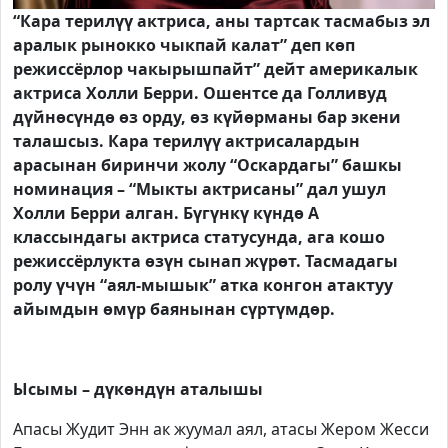
“Кара терилүү актриса, аны тартсак тасмабыз эл
аралык рынокко чыкпай калат” деп көп
режиссёрлор чакырышпайт” дейт америкалык
актриса Холли Берри. Ошентсе да Голливуд
дүйнөсүндө өз орду, өз күйөрманы бар экени
талашсыз. Кара терилүү актрисалардын
арасынан биринчи жолу “Оскардагы” башкы
номинация – “Мыкты актрисаны” дал ушул
Холли Берри алган. Бүгүнкү күндө А
классындагы актриса статусунда, ага кошо
режиссёрлукта өзүн сынап жүрөт. Тасмадагы
ролу үчүн “аял-мышык” атка конгон атактуу
айымдын өмүр баянынан сүртүмдөр.
Ысымы – дүкөндүн аталышы
Апасы Жудит Энн ак жуумал аял, атасы Жером Жесси