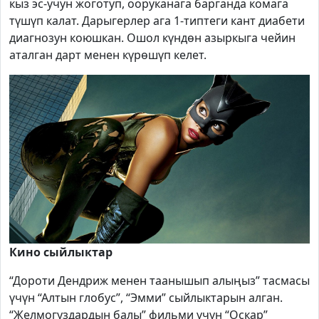
кыз эс-учун жоготуп, ооруканага барганда комага
түшүп калат. Дарыгерлер ага 1-типтеги кант диабети
диагнозун коюшкан. Ошол күндөн азыркыга чейин
аталган дарт менен күрөшүп келет.
Кино сыйлыктар
“Дороти Дендриж менен таанышып алыңыз” тасмасы
үчүн “Алтын глобус”, “Эмми” сыйлыктарын алган.
“Желмогуздардын балы” фильми үчүн “Оскар”