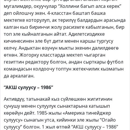
мугалимдер, окуучулар “Холлини багып алса керек”
деп ойлошчу экен. 4-класстан баштап башка
мектепке которулуп, ак терилүү балдардын арасында
калган кыз биринчи жолу расизмге кабылганын, бир
топ эле кыйналганын айтат. Адилетсиздикке
кичинесинен эле бүт дити менен каршы тургусу
келчү. Андыктан өзүнүн мыкты экенин далилдөөгө
өткөн. Жогорку класстарда мектеп чыгарган
гезиттин редактору болгон, андан сырткары футбол
командасын колдоочу топтун жетекчилик кызматын
да аркалаган.
“АКШ сулуусу – 1986”
Активдүү, татынакай кыз сүйлөшкөн жигитинин
сунушу менен сулуулук сынактарына катышып
көрөйүн дейт. 1985-жылы «Америка тинейджер
сулуусу» сынагын утса, кийинки эле жылы “Огайо
сулуусу” болгон. 1 жыл өтпөй “АКШ сулуусу – 1986”