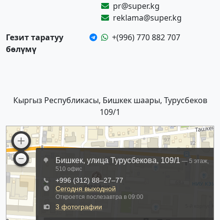
pr@super.kg
reklama@super.kg
Гезит таратуу
+(996) 770 882 707
бөлүмү
Кыргыз Республикасы, Бишкек шаары, Турусбеков
109/1