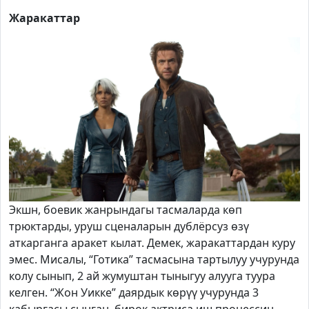
Жаракаттар
Экшн, боевик жанрындагы тасмаларда көп
трюктарды, уруш сценаларын дублёрсуз өзү
аткарганга аракет кылат. Демек, жаракаттардан куру
эмес. Мисалы, “Готика” тасмасына тартылуу учурунда
колу сынып, 2 ай жумуштан тыныгуу алууга туура
келген. “Жон Уикке” даярдык көрүү учурунда 3
кабыргасы сынган, бирок актриса иш процессин