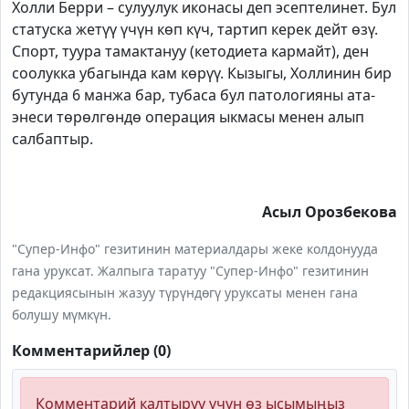
Холли Берри – сулуулук иконасы деп эсептелинет. Бул
статуска жетүү үчүн көп күч, тартип керек дейт өзү.
Спорт, туура тамактануу (кетодиета кармайт), ден
соолукка убагында кам көрүү. Кызыгы, Холлинин бир
бутунда 6 манжа бар, тубаса бул патологияны ата-
энеси төрөлгөндө операция ыкмасы менен алып
салбаптыр.
Асыл Орозбекова
"Супер-Инфо" гезитинин материалдары жеке колдонууда
гана уруксат. Жалпыга таратуу "Супер-Инфо" гезитинин
редакциясынын жазуу түрүндөгү уруксаты менен гана
болушу мүмкүн.
Комментарийлер (0)
Комментарий калтыруу үчүн өз ысымыңыз