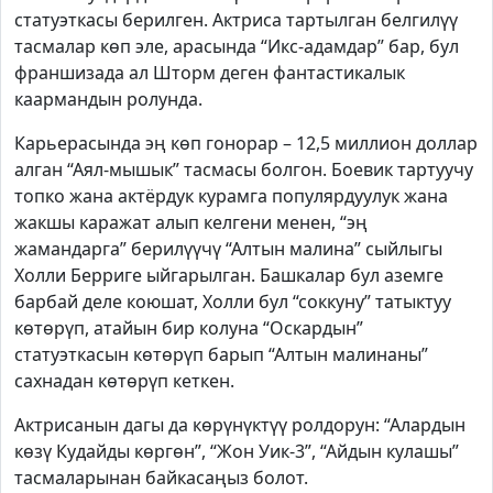
статуэткасы берилген. Актриса тартылган белгилүү
тасмалар көп эле, арасында “Икс-адамдар” бар, бул
франшизада ал Шторм деген фантастикалык
каармандын ролунда.
Карьерасында эң көп гонорар – 12,5 миллион доллар
алган “Аял-мышык” тасмасы болгон. Боевик тартуучу
топко жана актёрдук курамга популярдуулук жана
жакшы каражат алып келгени менен, “эң
жамандарга” берилүүчү “Алтын малина” сыйлыгы
Холли Берриге ыйгарылган. Башкалар бул аземге
барбай деле коюшат, Холли бул “соккуну” татыктуу
көтөрүп, атайын бир колуна “Оскардын”
статуэткасын көтөрүп барып “Алтын малинаны”
сахнадан көтөрүп кеткен.
Актрисанын дагы да көрүнүктүү ролдорун: “Алардын
көзү Кудайды көргөн”, “Жон Уик-3”, “Айдын кулашы”
тасмаларынан байкасаңыз болот.