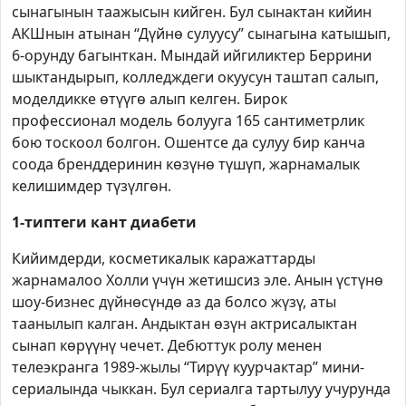
сынагынын таажысын кийген. Бул сынактан кийин
АКШнын атынан “Дүйнө сулуусу” сынагына катышып,
6-орунду багынткан. Мындай ийгиликтер Беррини
шыктандырып, колледждеги окуусун таштап салып,
моделдикке өтүүгө алып келген. Бирок
профессионал модель болууга 165 сантиметрлик
бою тоскоол болгон. Ошентсе да сулуу бир канча
соода бренддеринин көзүнө түшүп, жарнамалык
келишимдер түзүлгөн.
1-типтеги кант диабети
Кийимдерди, косметикалык каражаттарды
жарнамалоо Холли үчүн жетишсиз эле. Анын үстүнө
шоу-бизнес дүйнөсүндө аз да болсо жүзү, аты
таанылып калган. Андыктан өзүн актрисалыктан
сынап көрүүнү чечет. Дебюттук ролу менен
телеэкранга 1989-жылы “Тирүү куурчактар” мини-
сериалында чыккан. Бул сериалга тартылуу учурунда