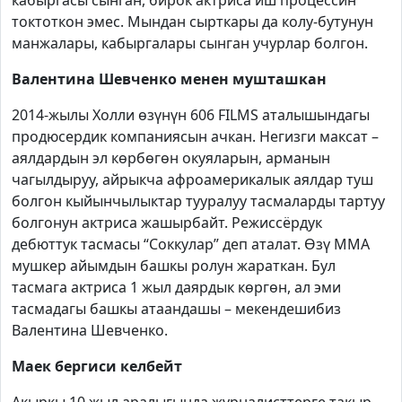
токтоткон эмес. Мындан сырткары да колу-бутунун
манжалары, кабыргалары сынган учурлар болгон.
Валентина Шевченко менен мушташкан
2014-жылы Холли өзүнүн 606
FILMS
аталышындагы
продюсердик компаниясын ачкан. Негизги максат –
аялдардын эл көрбөгөн окуяларын, арманын
чагылдыруу, айрыкча афроамерикалык аялдар туш
болгон кыйынчылыктар тууралуу тасмаларды тартуу
болгонун актриса жашырбайт. Режиссёрдук
дебюттук тасмасы “Соккулар” деп аталат. Өзү ММА
мушкер айымдын башкы ролун жараткан. Бул
тасмага актриса 1 жыл даярдык көргөн, ал эми
тасмадагы башкы атаандашы – мекендешибиз
Валентина Шевченко.
Маек бергиси келбейт
Акыркы 10 жыл аралыгында журналисттерге такыр