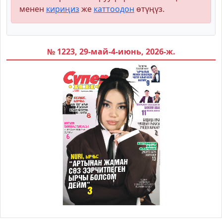
менен
кириңиз
же
каттоодон
өтүңүз.
№ 1223, 29-май-4-июнь, 2026-ж.