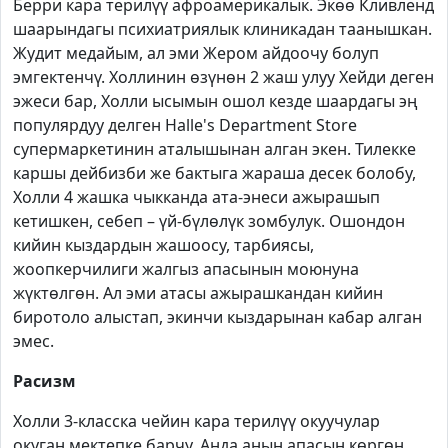
Берри кара терилүү афроамерикалык. Экөө Кливленд
шаарындагы психиатриялык клиникадан таанышкан.
Жудит медайым, ал эми Жером айдоочу болуп
эмгектенчү. Холлинин өзүнөн 2 жаш улуу Хейди деген
эжеси бар, Холли ысымын ошол кезде шаардагы эң
популярдуу делген
Halle
'
s
Department
Store
супермаркетинин аталышынан алган экен. Тилекке
каршы дейбизби же бактыга жараша десек болобу,
Холли 4 жашка чыкканда ата-энеси ажырашып
кетишкен, себеп – үй-бүлөлүк зомбулук. Ошондон
кийин кыздардын жашоосу, тарбиясы,
жоопкерчилиги жалгыз апасынын моюнуна
жүктөлгөн. Ал эми атасы ажырашкандан кийин
биротоло алыстап, экинчи кыздарынан кабар алган
эмес.
Расизм
Холли 3-класска чейин кара терилүү окуучулар
окуган мектепке барчу. Анда анын апасын көргөн