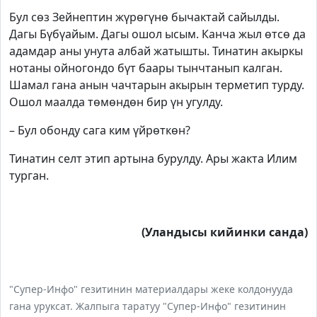
Бул сөз Зейнептин жүрөгүнө бычактай сайылды.
Дагы Бүбүайым. Дагы ошол ысым. Канча жыл өтсө да
адамдар аны унута албай жатышты. Тинатин акыркы
нотаны ойногондо бүт баары тынчтанып калган.
Шамал гана анын чачтарын акырын терметип турду.
Ошол маалда төмөндөн бир үн угулду.
– Бул обонду сага ким үйрөткөн?
Тинатин селт этип артына бурулду. Ары жакта Илим
турган.
(Уландысы кийинки санда)
"Супер-Инфо" гезитинин материалдары жеке колдонууда
гана уруксат. Жалпыга таратуу "Супер-Инфо" гезитинин