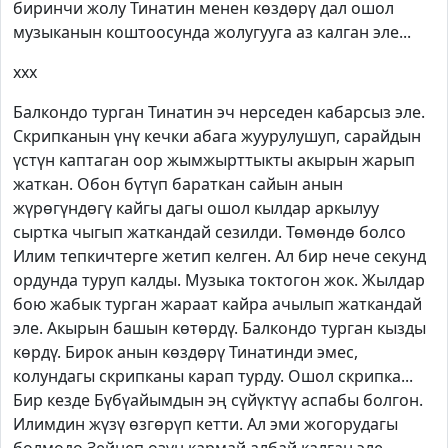
биринчи жолу Тинатин менен көздөрү дал ошол
музыканын коштоосунда жолугууга аз калган эле...
xxx
Балкондо турган Тинатин эч нерседен кабарсыз эле.
Скрипканын үнү кечки абага жуурулушуп, сарайдын
үстүн каптаган оор жымжырттыкты акырын жарып
жаткан. Обон бүтүп бараткан сайын анын
жүрөгүндөгү кайгы дагы ошол кылдар аркылуу
сыртка чыгып жаткандай сезилди. Төмөндө болсо
Илим тепкичтерге жетип келген. Ал бир нече секунд
ордунда туруп калды. Музыка токтогон жок. Жылдар
бою жабык турган жараат кайра ачылып жаткандай
эле. Акырын башын көтөрдү. Балкондо турган кызды
көрдү. Бирок анын көздөрү Тинатинди эмес,
колундагы скрипканы карап турду. Ошол скрипка...
Бир кезде Бүбүайымдын эң сүйүктүү аспабы болгон.
Илимдин жүзү өзгөрүп кетти. Ал эми жогорудагы