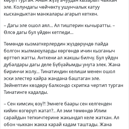
көрүп турган. Анын жүзү ачуудан кызарып чыккан
эле. Колундагы чөйчөктү ушунчалык катуу
кыскандыктан манжалары агарып кеткен.
– Дагы эле ошол аял... Ал тиштерин кычыратты. –
Өлсө дагы бул үйдөн кетпеди...
Төмөндө кызматкерлердин жүздөрүндө пайда
болгон жылмаюуларды көргөндө ичин кызганыч
өрттөп жатты. Анткени ал жакшы билчү. Бул үйдүн
дубалдары дагы деле Бүбүайымды унута элек. Жана
биринчи жолу... Тинатиндин келиши менен ошол
эски элестер кайра жандана баштаган эле.
Зейнептин көздөрү балкондо скрипка чертип турган
Тинатинге кадалды.
– Сен кимсиң өзү?! Эмнеге баары сен келгенден
кийин өзгөрүп жатат?.. Ал эми төмөндө Илим
сарайдын тепкичтерине жакындап келе жаткан. Ал
обон чыккан жакка карай кадам таштады. Жана