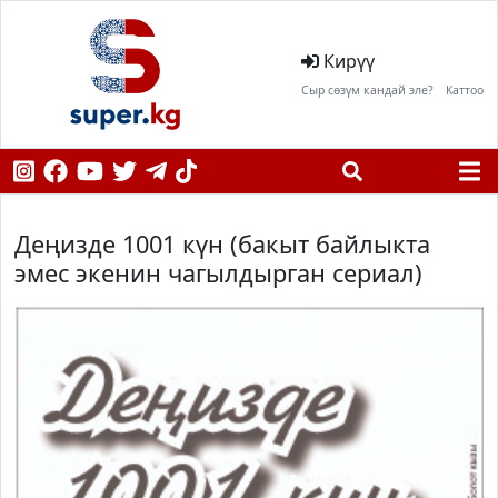
Кирүү
Сыр сөзүм кандай эле?
Каттоо
Деңизде 1001 күн (бакыт байлыкта
эмес экенин чагылдырган сериал)