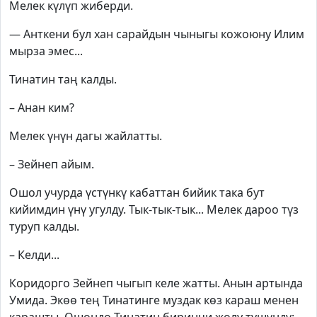
Мелек күлүп жиберди.
— Анткени бул хан сарайдын чыныгы кожоюну Илим
мырза эмес...
Тинатин таң калды.
– Анан ким?
Мелек үнүн дагы жайлатты.
– Зейнеп айым.
Ошол учурда үстүнкү кабаттан бийик така бут
кийимдин үнү угулду. Тык-тык-тык... Мелек дароо түз
туруп калды.
– Келди...
Коридорго Зейнеп чыгып келе жатты. Анын артында
Умида. Экөө тең Тинатинге муздак көз караш менен