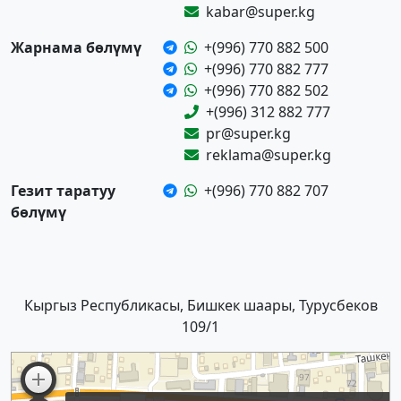
kabar@super.kg
Жарнама бөлүмү
+(996) 770 882 500
+(996) 770 882 777
+(996) 770 882 502
+(996) 312 882 777
pr@super.kg
reklama@super.kg
Гезит таратуу
+(996) 770 882 707
бөлүмү
Кыргыз Республикасы, Бишкек шаары, Турусбеков
109/1