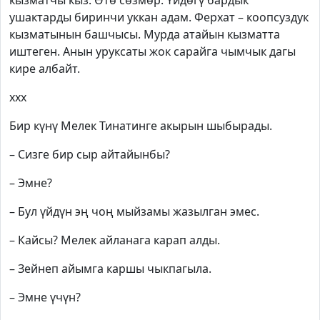
кызматчы кыз. Өтө сөзмөр. Үйдөгү бардык
ушактарды биринчи уккан адам. Ферхат – коопсуздук
кызматынын башчысы. Мурда атайын кызматта
иштеген. Анын уруксаты жок сарайга чымчык дагы
кире албайт.
xxx
Бир күнү Мелек Тинатинге акырын шыбырады.
– Сизге бир сыр айтайынбы?
– Эмне?
– Бул үйдүн эң чоң мыйзамы жазылган эмес.
– Кайсы? Мелек айланага карап алды.
– Зейнеп айымга каршы чыкпагыла.
– Эмне үчүн?