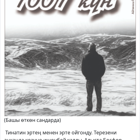
(Башы өткөн сандарда)
Тинатин эртең менен эрте ойгонду. Терезени