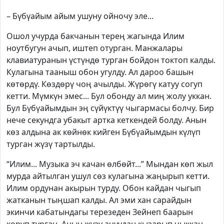
– Бүбүайым айым ушуну ойночу эле...
Ошол учурда бакчанын терең жагында Илим
ноутбугун ачып, иштеп отурган. Манжалары
клавиатуранын үстүндө турган бойдон токтоп калды.
Кулагына тааныш обон угулду. Ал дароо башын
көтөрдү. Көздөрү чоң ачылды. Жүрөгү катуу согуп
кетти. Мүмкүн эмес... Бул обонду ал миң жолу уккан.
Бул Бүбүайымдын эң сүйүктүү чыгармасы болчу. Бир
нече секундга убакыт артка кеткендей болду. Анын
көз алдына ак көйнөк кийген Бүбүайымдын күлүп
турган жүзү тартылды.
“Илим... Музыка эч качан өлбөйт...” Мындан көп жыл
мурда айтылган ушул сөз кулагына жаңырып кетти.
Илим ордунан акырын турду. Обон кайдан чыгып
жатканын тыңшап калды. Ал эми хан сарайдын
экинчи кабатындагы терезеден Зейнеп баарын