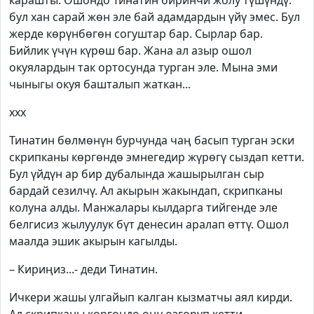
карашты. Ошондо Тинатин биринчи жолу түшүндү:
бул хан сарай жөн эле бай адамдардын үйү эмес. Бул
жерде көрүнбөгөн согуштар бар. Сырлар бар.
Бийлик үчүн күрөш бар. Жана ал азыр ошол
окуялардын так ортосунда турган эле. Мына эми
чыныгы окуя башталып жаткан...
xxx
Тинатин бөлмөнүн бурчунда чаң басып турган эски
скрипканы көргөндө эмнегедир жүрөгү сыздап кетти.
Бул үйдүн ар бир дубалында жашырылган сыр
бардай сезилчү. Ал акырын жакындап, скрипканы
колуна алды. Манжалары кылдарга тийгенде эле
белгисиз жылуулук бүт денесин аралап өттү. Ошол
маалда эшик акырын кагылды.
– Кириңиз...- деди Тинатин.
Ичкери жашы улгайып калган кызматчы аял кирди.