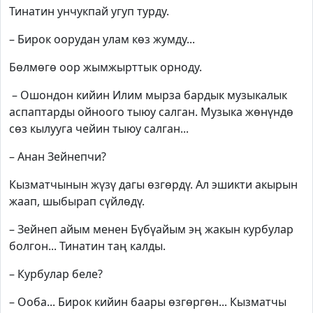
Тинатин унчукпай угуп турду.
– Бирок оорудан улам көз жумду...
Бөлмөгө оор жымжырттык орноду.
– Ошондон кийин Илим мырза бардык музыкалык
аспаптарды ойноого тыюу салган. Музыка жөнүндө
сөз кылууга чейин тыюу салган...
– Анан Зейнепчи?
Кызматчынын жүзү дагы өзгөрдү. Ал эшикти акырын
жаап, шыбырап сүйлөдү.
– Зейнеп айым менен Бүбүайым эң жакын курбулар
болгон... Тинатин таң калды.
– Курбулар беле?
– Ооба... Бирок кийин баары өзгөргөн... Кызматчы