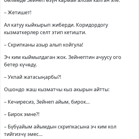
бөлмөдө Зейнеп өзүн кармай албай калган эле.
– Жетишет!
Ал катуу кыйкырып жиберди. Коридордогу
кызматкерлер селт этип кетишти.
– Скрипканы азыр алып койгула!
Эч ким кыймылдаган жок. Зейнептин ачуусу ого
бетер күчөдү.
– Укпай жатасыңарбы?!
Ошондо жаш кызматчы кыз акырын айтты:
– Кечиресиз, Зейнеп айым, бирок...
– Бирок эмне?!
– Бүбүайым айымдын скрипкасына эч ким кол
тийгизчү эмес...