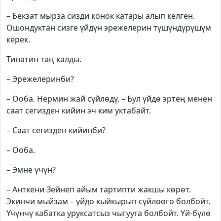
– Бекзат мырза сизди конок катары алып келген.
Ошондуктан сизге үйдүн эрежелерин түшүндүрүшүм
керек.
Тинатин таң калды.
– Эрежелеринби?
– Ооба. Нермин жай сүйлөдү. – Бул үйдө эртең менен
саат сегизден кийин эч ким уктабайт.
– Саат сегизден кийинби?
– Ооба.
– Эмне үчүн?
– Анткени Зейнеп айым тартипти жакшы көрөт.
Экинчи мыйзам – үйдө кыйкырып сүйлөөгө болбойт.
Үчүнчү кабатка уруксатсыз чыгууга болбойт. Үй-бүлө