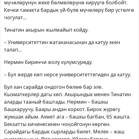
мүчөлөрүнүн жеке бөлмөлөрүнө кирүүгө болбойт.
Кечки тамакта бардык үй-бүлө мүчөлөрү бир үстөлгө
чогулат...
Тинатин акырын жылмайып койду.
– Университеттин жатаканасынан да катуу экен
талап...
Нермин биринчи жолу күлүмсүрөдү.
– Бул жерде көп нерсе университеттегиден да катуу.
Бул хан сарайда ондогон бөлмө бар эле.
Кызматкерлер дагы көп. Акырындык менен Тинатин
аларды тааный баштады. Нермин – башкы
башкаруучу. Баары андан коркот. Бирок жүрөгү
жумшак айым. Ахмет ага – башкы багбан, 65 жашта.
Бекзатты кичинесинен чоңойгонун көргөн.
Сарайдагы бардык сырларды билет. Мелек – жаш