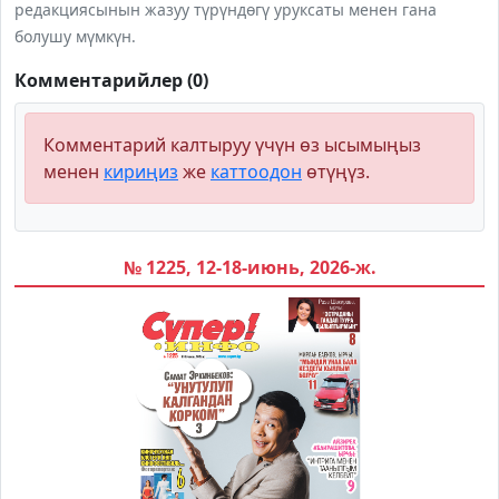
редакциясынын жазуу түрүндөгү уруксаты менен гана
болушу мүмкүн.
Комментарийлер (0)
Комментарий калтыруу үчүн өз ысымыңыз
менен
кириңиз
же
каттоодон
өтүңүз.
№ 1225, 12-18-июнь, 2026-ж.