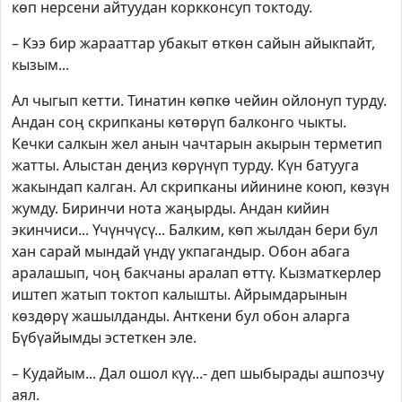
көп нерсени айтуудан коркконсуп токтоду.
– Кээ бир жарааттар убакыт өткөн сайын айыкпайт,
кызым...
Ал чыгып кетти. Тинатин көпкө чейин ойлонуп турду.
Андан соң скрипканы көтөрүп балконго чыкты.
Кечки салкын жел анын чачтарын акырын терметип
жатты. Алыстан деңиз көрүнүп турду. Күн батууга
жакындап калган. Ал скрипканы ийинине коюп, көзүн
жумду. Биринчи нота жаңырды. Андан кийин
экинчиси... Үчүнчүсү... Балким, көп жылдан бери бул
хан сарай мындай үндү укпагандыр. Обон абага
аралашып, чоң бакчаны аралап өттү. Кызматкерлер
иштеп жатып токтоп калышты. Айрымдарынын
көздөрү жашылданды. Анткени бул обон аларга
Бүбүайымды эстеткен эле.
– Кудайым... Дал ошол күү...- деп шыбырады ашпозчу
аял.