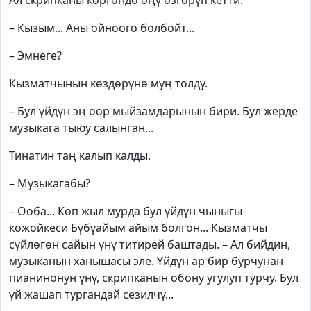
Ал скрипканы көргөндө өңү өзгөрүп кетти.
– Кызым... Аны ойноого болбойт...
– Эмнеге?
Кызматчынын көздөрүнө муң толду.
– Бул үйдүн эң оор мыйзамдарынын бири. Бул жерде
музыкага тыюу салынган...
Тинатин таң калып калды.
– Музыкагабы?
– Ооба... Көп жыл мурда бул үйдүн чыныгы
кожойкеси Бүбүайым айым болгон... Кызматчы
сүйлөгөн сайын үнү титирей баштады. – Ал бийдин,
музыканын ханышасы эле. Үйдүн ар бир бурчунан
пианинонун үнү, скрипканын обону угулуп турчу. Бул
үй жашап тургандай сезилчү...