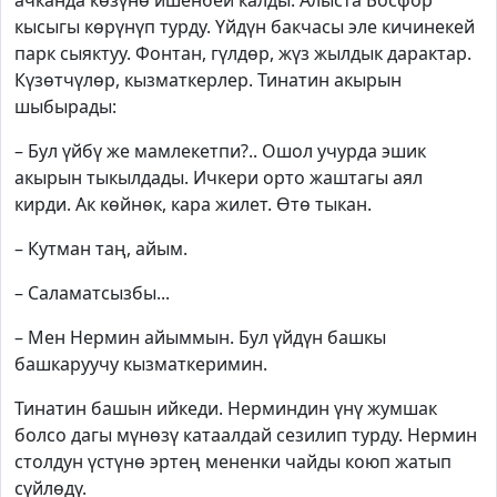
ачканда көзүнө ишенбей калды. Алыста Босфор
кысыгы көрүнүп турду. Үйдүн бакчасы эле кичинекей
парк сыяктуу. Фонтан, гүлдөр, жүз жылдык дарактар.
Күзөтчүлөр, кызматкерлер. Тинатин акырын
шыбырады:
– Бул үйбү же мамлекетпи?.. Ошол учурда эшик
акырын тыкылдады. Ичкери орто жаштагы аял
кирди. Ак көйнөк, кара жилет. Өтө тыкан.
– Кутман таң, айым.
– Саламатсызбы...
– Мен Нермин айыммын. Бул үйдүн башкы
башкаруучу кызматкеримин.
Тинатин башын ийкеди. Нерминдин үнү жумшак
болсо дагы мүнөзү катаалдай сезилип турду. Нермин
столдун үстүнө эртең мененки чайды коюп жатып
сүйлөдү.