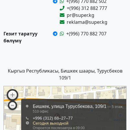
+(996) 770 882 502
+(996) 312 882 777
pr@super.kg
reklama@super.kg
Гезит таратуу
+(996) 770 882 707
бөлүмү
Кыргыз Республикасы, Бишкек шаары, Турусбеков
109/1