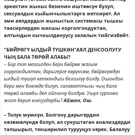
эркектин жыныс безинин иштөөсүн бузуп,
сексуалдык кыйынчылыктарга жеткирет. Ал
эми аялдардын жыныстык системасы тышкы
таасирлерден жакшы корголгондуктан,
алтындын кычкылдануусу залалын тийгизбейт.
"БӨЙРӨГҮ ЫЛДЫЙ ТҮШКӨН"АЯЛ ДЕНСООЛУГУ
ЧЫҢ БАЛА ТӨРӨЙ АЛАБЫ?
– Бир топ мезгилден бери бөйрөк жагым
ооругандыктан, дарыгерге көрүнсөм, бөйрөгүмдүн
ылдый түшүп кеткендиги белгилүү болду. Ошондон
бери мен боюмда болуп, саламаттыгы чың бала
төрөй аламбы деп ойлончу болдум. Ушул суроомо
жооп берип коёсуздарбы?
Айжан, Ош.
–
Толук мүмкүн. Болгону дарыгердин
көзөмөлүндө болуп, ал сунуштаган анализдерди
тапшырып, текшерилип турууңуз керек. Балалуу