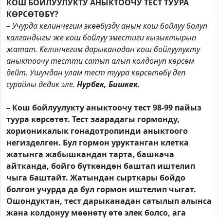
КОШ БОЙЛУУЛУКТУ АНЫКТООЧУ ТЕСТ ТУУРА
КӨРСӨТӨБҮ?
– Учурда келинчегим экөөбүздү анын кош бойлуу болуп
калгандыгы же кош бойлуу эместиги кызыктырып
жатат. Келинчегим дарыканадан кош бойлуулукту
аныктоочу тестти сатып алып колдонуп көрсөм
дейт. Ушундан улам тест туура көрсөтөбү деп
сурайлы дедик эле.
Нурбек, Бишкек.
– Кош бойлуулукту аныктоочу тест 98-99 пайыз
туура көрсөтөт. Тест заарадагы гормонду,
хорионикалык гонадотропинди аныктоого
негизделген. Бул гормон уруктанган клетка
жатынга жабышкандан тарта, башкача
айтканда, бойго бүткөндөн баштап иштелип
чыга баштайт. Жатындан сырткары бойдо
болгон учурда да бул гормон иштелип чыгат.
Ошондуктан, тест дарыканадан сатылып алынса
жана колдонуу мөөнөтү өтө элек болсо, ага