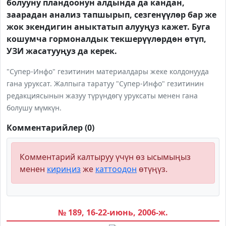
болууну пландоонун алдында да кандан,
заарадан анализ тапшырып, сезгенүүлөр бар же
жок экендигин аныктатып алууңуз кажет. Буга
кошумча гормоналдык текшерүүлөрдөн өтүп,
УЗИ жасатууңуз да керек.
"Супер-Инфо" гезитинин материалдары жеке колдонууда
гана уруксат. Жалпыга таратуу "Супер-Инфо" гезитинин
редакциясынын жазуу түрүндөгү уруксаты менен гана
болушу мүмкүн.
Комментарийлер (0)
Комментарий калтыруу үчүн өз ысымыңыз
менен
кириңиз
же
каттоодон
өтүңүз.
№ 189, 16-22-июнь, 2006-ж.