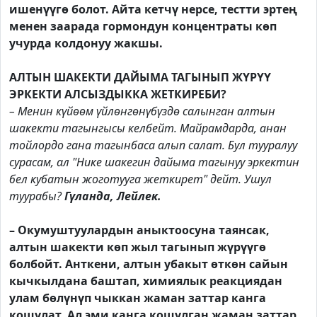
ишенүүгө болот. Айта кетчү нерсе, тестти эртең
менен заарада гормондун концентраты көп
учурда колдонуу жакшы.
АЛТЫН ШАКЕКТИ ДАЙЫМА ТАГЫНЫП ЖҮРҮҮ
ЭРКЕКТИ АЛСЫЗДЫККА ЖЕТКИРЕБИ?
– Менин күйөөм үйлөнгөнүбүздө салынган алтын
шакекти тагынгысы келбейт. Майрамдарда, анан
тойлордо гана тагынбаса алып салат. Бул тууралуу
сурасам, ал "Нике шакегин дайыма тагынуу эркектин
бел кубатын жоготууга жеткирет" дейт. Ушул
туурабы?
Гүланда, Лейлек.
– Окумуштуулардын аныктоосуна таянсак,
алтын шакекти көп жыл тагынып жүрүүгө
болбойт. Анткени, алтын убакыт өткөн сайын
кычкылдана баштап, химиялык реакциядан
улам бөлүнүп чыккан жаман заттар канга
кошулат. Ал эми канга кошулган жаман заттар