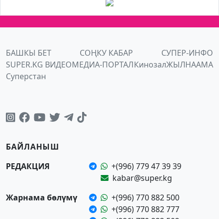
БАШКЫ БЕТ
СОҢКУ КАБАР
СУПЕР-ИНФО
SUPER.KG ВИДЕО
МЕДИА-ПОРТАЛ
Кинозал
ЖЫЛНААМА
Суперстан
БАЙЛАНЫШ
РЕДАКЦИЯ
+(996) 779 47 39 39
kabar@super.kg
Жарнама бөлүмү
+(996) 770 882 500
+(996) 770 882 777