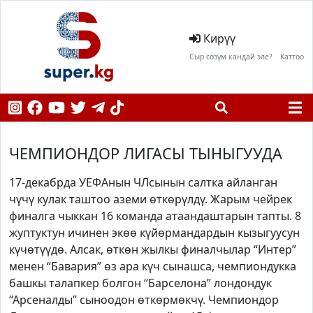
Кирүү
Сыр сөзүм кандай эле?
Каттоо
ЧЕМПИОНДОР ЛИГАСЫ ТЫНЫГУУДА
17-декабрда УЕФАнын ЧЛсынын салтка айланган
чүчү кулак таштоо аземи өткөрүлдү. Жарым чейрек
финалга чыккан 16 команда атаандаштарын тапты. 8
жуптуктун ичинен экөө күйөрмандардын кызыгуусун
күчөтүүдө. Алсак, өткөн жылкы финалчылар “Интер”
менен “Бавария” өз ара күч сынашса, чемпиондукка
башкы талапкер болгон “Барселона” лондондук
“Арсеналды” сыноодон өткөрмөкчү. Чемпиондор