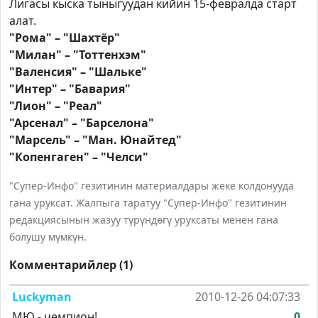
Лигасы кыска тыныгуудан кийин 15-февралда старт
алат.
"Рома" – "Шахтёр"
"Милан" – "Тоттенхэм"
"Валенсия" – "Шальке"
"Интер" – "Бавария"
"Лион" – "Реал"
"Арсенал" – "Барселона"
"Марсель" – "Ман. Юнайтед"
"Копенгаген" – "Челси"
"Супер-Инфо" гезитинин материалдары жеке колдонууда
гана уруксат. Жалпыга таратуу "Супер-Инфо" гезитинин
редакциясынын жазуу түрүндөгү уруксаты менен гана
болушу мүмкүн.
Комментарийлер (1)
Luckyman
2010-12-26 04:07:33
МЮ - чемпион!
0