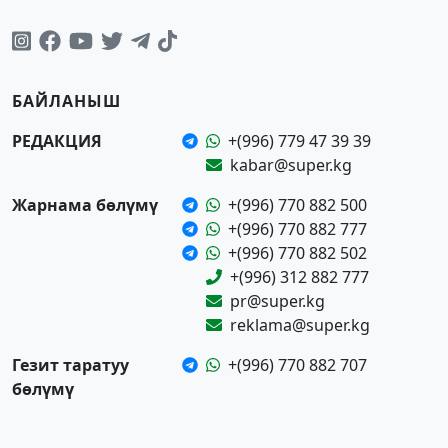
БАЙЛАНЫШ
РЕДАКЦИЯ
+(996) 779 47 39 39
kabar@super.kg
Жарнама бөлүмү
+(996) 770 882 500
+(996) 770 882 777
+(996) 770 882 502
+(996) 312 882 777
pr@super.kg
reklama@super.kg
Гезит таратуу
+(996) 770 882 707
бөлүмү