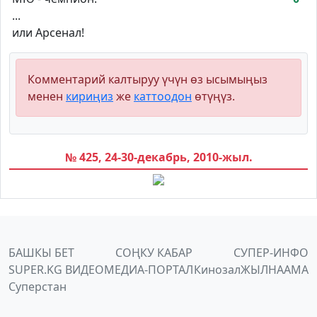
...
или Арсенал!
Комментарий калтыруу үчүн өз ысымыңыз
менен
кириңиз
же
каттоодон
өтүңүз.
№ 425, 24-30-декабрь, 2010-жыл.
БАШКЫ БЕТ
СОҢКУ КАБАР
СУПЕР-ИНФО
SUPER.KG ВИДЕО
МЕДИА-ПОРТАЛ
Кинозал
ЖЫЛНААМА
Суперстан