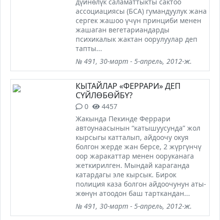
дүйнөлүк саламаттыкты сактоо
ассоциациясы (БСА) гумандуулук жана
сергек жашоо үчүн принциби менен
жашаган вегетариандарды
психикалык жактан оорулуулар деп
тапты...
№ 491, 30-март - 5-апрель, 2012-ж.
КЫТАЙЛАР «ФЕРРАРИ» ДЕП
СҮЙЛӨБӨЙБҮ?
0
4457
Жакында Пекинде Феррари
автоунаасынын “катышуусунда” жол
кырсыгы катталып, айдоочу окуя
болгон жерде жан берсе, 2 жүргүнчү
оор жаракаттар менен ооруканага
жеткирилген. Мындай караганда
катардагы эле кырсык. Бирок
полиция каза болгон айдоочунун аты-
жөнүн атоодон баш тарткандан...
№ 491, 30-март - 5-апрель, 2012-ж.