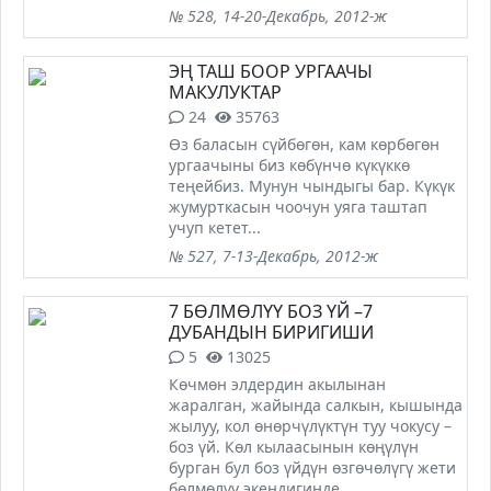
№ 528, 14-20-Декабрь, 2012-ж
ЭҢ ТАШ БООР УРГААЧЫ
МАКУЛУКТАР
24
35763
Өз баласын сүйбөгөн, кам көрбөгөн
ургаачыны биз көбүнчө күкүккө
теңейбиз. Мунун чындыгы бар. Күкүк
жумурткасын чоочун уяга таштап
учуп кетет...
№ 527, 7-13-Декабрь, 2012-ж
7 БӨЛМӨЛҮҮ БОЗ ҮЙ –7
ДУБАНДЫН БИРИГИШИ
5
13025
Көчмөн элдердин акылынан
жаралган, жайында салкын, кышында
жылуу, кол өнөрчүлүктүн туу чокусу –
боз үй. Көл кылаасынын көңүлүн
бурган бул боз үйдүн өзгөчөлүгү жети
бөлмөлүү экендигинде...