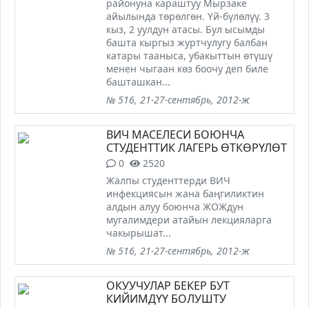
районуна караштуу Мырзаке
айылында төрөлгөн. Үй-бүлөлүү. 3
кыз, 2 уулдун атасы. Бул ысымды
башта кыргыз журтчулугу балбан
катары тааныса, убакыттын өтүшү
менен чыгаан көз боочу деп биле
башташкан...
№ 516, 21-27-сентябрь, 2012-ж
ВИЧ МАСЕЛЕСИ БОЮНЧА
СТУДЕНТТИК ЛАГЕРЬ ӨТКӨРҮЛӨТ
0
2520
Жалпы студенттерди ВИЧ
инфекциясын жана баңгиликтин
алдын алуу боюнча ЖОЖдун
мугалимдери атайын лекцияларга
чакырышат...
№ 516, 21-27-сентябрь, 2012-ж
ОКУУЧУЛАР БЕКЕР БУТ
КИЙИМДҮҮ БОЛУШТУ