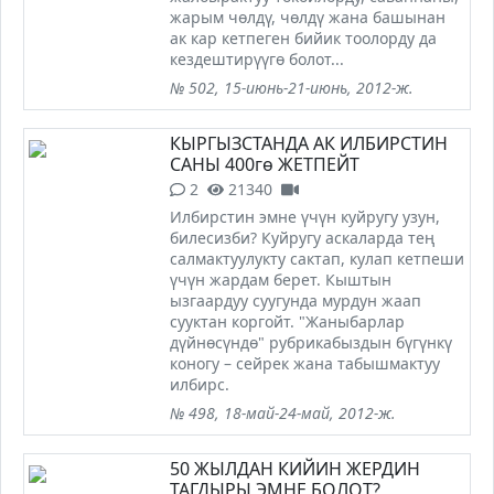
жарым чөлдү, чөлдү жана башынан
ак кар кетпеген бийик тоолорду да
кездештирүүгө болот...
№ 502, 15-июнь-21-июнь, 2012-ж.
КЫРГЫЗСТАНДА АК ИЛБИРСТИН
САНЫ 400гө ЖЕТПЕЙТ
2
21340
Илбирстин эмне үчүн куйругу узун,
билесизби? Куйругу аскаларда тең
салмактуулукту сактап, кулап кетпеши
үчүн жардам берет. Кыштын
ызгаардуу суугунда мурдун жаап
сууктан коргойт. "Жаныбарлар
дүйнөсүндө" рубрикабыздын бүгүнкү
коногу – сейрек жана табышмактуу
илбирс.
№ 498, 18-май-24-май, 2012-ж.
50 ЖЫЛДАН КИЙИН ЖЕРДИН
ТАГДЫРЫ ЭМНЕ БОЛОТ?