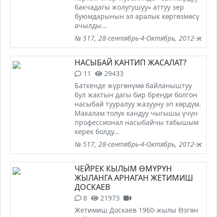
бакчадагы жолугушуу» аттуу зер
буюмдарынын эл аралык көргөзмөсү
ачылды...
№ 517, 28-сентябрь-4-Октябрь, 2012-ж
НАСЫБАЙ КАНТИП ЖАСАЛАТ?
11
29433
Баткенде жүргөнүмө байланыштуу
бул жактын дагы бир бренди болгон
насыбай тууралуу жазууну эп көрдүм.
Макалам толук кандуу чыгышы үчүн
профессионал насыбайчы табышым
керек болду...
№ 517, 28-сентябрь-4-Октябрь, 2012-ж
ЧЕЙРЕК КЫЛЫМ ӨМҮРҮН
ЖЫЛАНГА АРНАГАН ЖЕТИМИШ
ДОСКАЕВ
8
21973
Жетимиш Доскаев 1960-жылы Өзгөн