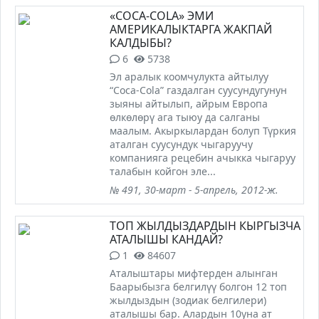
«CОCA-COLA» ЭМИ
АМЕРИКАЛЫКТАРГА ЖАКПАЙ
КАЛДЫБЫ?
6
5738
Эл аралык коомчулукта айтылуу
“Coca-Cola” газдалган суусундугунун
зыяны айтылып, айрым Европа
өлкөлөрү ага тыюу да салганы
маалым. Акыркылардан болуп Түркия
аталган суусундук чыгаруучу
компанияга рецебин ачыкка чыгаруу
талабын койгон эле...
№ 491, 30-март - 5-апрель, 2012-ж.
ТОП ЖЫЛДЫЗДАРДЫН КЫРГЫЗЧА
АТАЛЫШЫ КАНДАЙ?
1
84607
Аталыштары мифтерден алынган
Баарыбызга белгилүү болгон 12 топ
жылдыздын (зодиак белгилери)
аталышы бар. Алардын 10уна ат