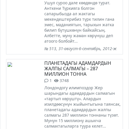
Ушул суроо дале көөдөндө турат.
Анткени Түркияга болгон
сапарыбызда ал жактагы
мекендештерибиз түрк тилин гана
эмес, маданиятын, тарыхын жатка
билип бүтүшкөнүн байкайсың.
Албетте, муну жаман көрүнүш деп
атоого болбойт...
№ 513, 31-август-6-сентябрь, 2012-ж
ПЛАНЕТАДАГЫ АДАМДАРДЫН
ЖАЛПЫ САЛМАГЫ – 287
МИЛЛИОН ТОННА
1
3748
Лондондогу илимпоздор Жер
шарындагы адамдардын салмагын
«тартып көрүштү». Алардын
изилдөөсүнүн жыйынтыгына таянсак,
планетадагы адамдардын жалпы
салмагы 287 миллион тоннаны түзөт.
Мунун 15 миллиону ашыкча
салмактагыларга туура келет...