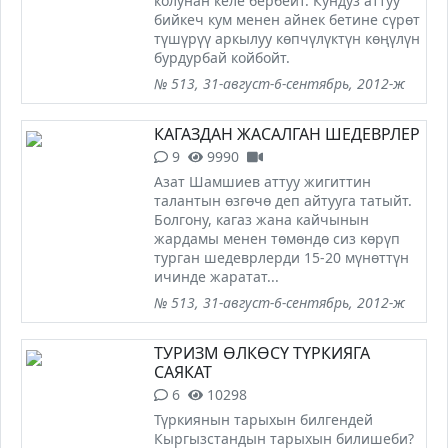
колунан келе бербейт. Кундуз аттуу
бийкеч кум менен айнек бетине сүрөт
түшүрүү аркылуу көпчүлүктүн көңүлүн
бурдурбай койбойт.
№ 513, 31-август-6-сентябрь, 2012-ж
КАГАЗДАН ЖАСАЛГАН ШЕДЕВРЛЕР
9
9990
Азат Шамшиев аттуу жигиттин
талантын өзгөчө деп айтууга татыйт.
Болгону, кагаз жана кайчынын
жардамы менен төмөндө сиз көрүп
турган шедеврлерди 15-20 мүнөттүн
ичинде жаратат...
№ 513, 31-август-6-сентябрь, 2012-ж
ТУРИЗМ ӨЛКӨСҮ ТҮРКИЯГА
САЯКАТ
6
10298
Түркиянын тарыхын билгендей
Кыргызстандын тарыхын билишеби?