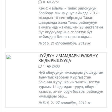
0
2751
Көк-Ой айылы – Талас районунун
борбору. Мына ушул айылда 2012-
жылдын 18-сентябрында Талас
шаарында жана Талас районунун
аймагында жайгашкан 28 мектептин
бүт окуучуларына спорттук бут
кийимдер бекер таркатылды...
№ 516, 21-27-сентябрь, 2012-ж
ЧҮЙДҮН ИМАМДАРЫ ӨЛКӨНҮ
КЫДЫРЫШУУДА
1
2403
Чүй облусунун имамдары уюштурган
Тынчтык кербени Кыргызстан
боюнча жүрүшкө чыгышты. Топтун
курамы 14 адамдан туруп, облус
казысы, анын орун басары райондун
имамдары бар...
№ 516, 21-27-сентябрь, 2012-ж