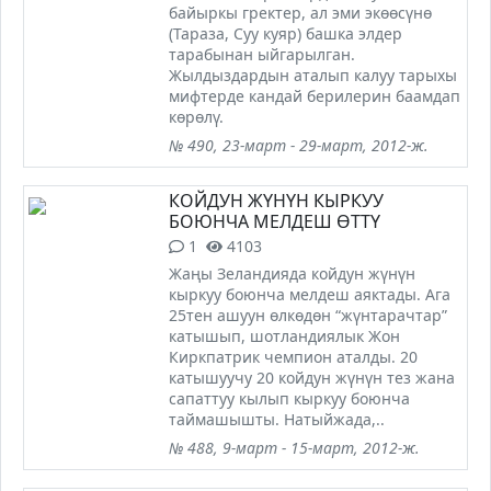
байыркы гректер, ал эми экөөсүнө
(Тараза, Суу куяр) башка элдер
тарабынан ыйгарылган.
Жылдыздардын аталып калуу тарыхы
мифтерде кандай берилерин баамдап
көрөлү.
№ 490, 23-март - 29-март, 2012-ж.
КОЙДУН ЖҮНҮН КЫРКУУ
БОЮНЧА МЕЛДЕШ ӨТТҮ
1
4103
Жаңы Зеландияда койдун жүнүн
кыркуу боюнча мелдеш аяктады. Ага
25тен ашуун өлкөдөн “жүнтарачтар”
катышып, шотландиялык Жон
Киркпатрик чемпион аталды. 20
катышуучу 20 койдун жүнүн тез жана
сапаттуу кылып кыркуу боюнча
таймашышты. Натыйжада,..
№ 488, 9-март - 15-март, 2012-ж.