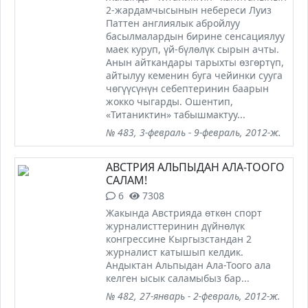
2-жардамчысынын небереси Луиз
Паттен англиялык абройлуу
басылмалардын бирине сенсациялуу
маек куруп, үй-бүлөлүк сырын ачты.
Анын айткандары тарыхты өзгөртүп,
айтылуу кеменин буга чейинки сууга
чөгүүсүнүн себептеринин баарын
жокко чыгарды. Ошентип,
«Титаниктин» табышмактуу...
№ 483, 3-февраль - 9-февраль, 2012-ж.
АВСТРИЯ АЛЬПЫДАН АЛА-ТООГО
САЛАМ!
6
7308
Жакында Австрияда өткөн спорт
журналисттеринин дүйнөлүк
конгрессине Кыргызстандан 2
журналист катышып келдик.
Андыктан Альпыдан Ала-Тоого ала
келген ысык саламыбыз бар...
№ 482, 27-январь - 2-февраль, 2012-ж.