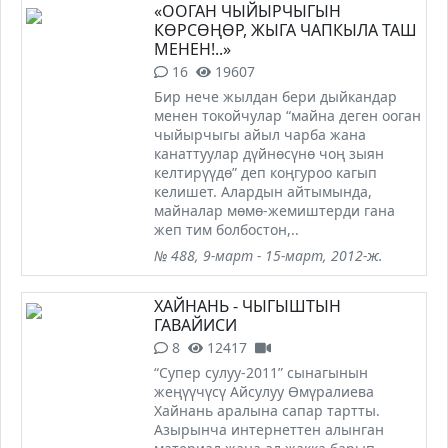
«ООГАН ЧЫЙЫРЧЫГЫН
КӨРСӨҢӨР, ЖЫГА ЧАПКЫЛА ТАШ
МЕНЕН!..»
16
19607
Бир нече жылдан бери дыйкандар
менен токойчулар “майна деген ооган
чыйырчыгы айыл чарба жана
канаттуулар дүйнөсүнө чоң зыян
келтирүүдө” деп коңгуроо кагып
келишет. Алардын айтымында,
майналар мөмө-жемиштерди гана
жеп тим болбостон,..
№ 488, 9-март - 15-март, 2012-ж.
ХАЙНАНЬ - ЧЫГЫШТЫН
ГАВАЙИСИ
8
12417
“Супер сулуу-2011” сынагынын
жеңүүчүсү Айсулуу Өмүралиева
Хайнань аралына сапар тартты.
Азырынча интернеттен алынган