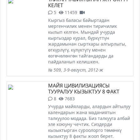
КЕЛЕТ
5
11459
Кыргыз баласы байыртадан
мергенчилик менен тиричилик
кылып келген. Мындай учурда
кыргыздар курал, бүркүттүн
жардамынан сырткары алгырлыгы,
өткүрлүгү, күлүктүгү менен
өзгөчөлөнгөн тайгандарды да
пайдаланып келишкен.
№ 509, 3-9-август, 2012-ж
МАЙЯ ЦИВИЛИЗАЦИЯСЫ
ТУУРАЛУУ КЫЗЫКТУУ 8 ФАКТ
8
7683
Учурда майяларды, алардын айтылуу
календарын жана маданиятын
талкуулоо модада. Биз талкууга албай
эле коюуну чечтик. Сиздерди
кызыктырган суроолорго төмөнкү
кызыктуу 8 факты жооп берет.