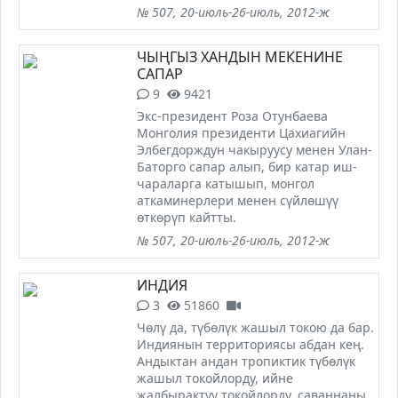
№ 507, 20-июль-26-июль, 2012-ж
ЧЫҢГЫЗ ХАНДЫН МЕКЕНИНЕ
САПАР
9
9421
Экс-президент Роза Отунбаева
Монголия президенти Цахиагийн
Элбегдорждун чакыруусу менен Улан-
Баторго сапар алып, бир катар иш-
чараларга катышып, монгол
аткаминерлери менен сүйлөшүү
өткөрүп кайтты.
№ 507, 20-июль-26-июль, 2012-ж
ИНДИЯ
3
51860
Чөлү да, түбөлүк жашыл токою да бар.
Индиянын территориясы абдан кең.
Андыктан андан тропиктик түбөлүк
жашыл токойлорду, ийне
жалбырактуу токойлорду, саваннаны,