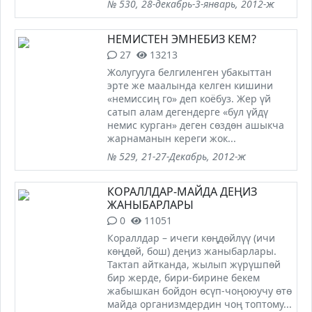
№ 530, 28-декабрь-3-январь, 2012-ж
НЕМИСТЕН ЭМНЕБИЗ КЕМ?
27
13213
Жолугууга белгиленген убакыттан
эрте же маалында келген кишини
«немиссиң го» деп коёбуз. Жер үй
сатып алам дегендерге «бул үйдү
немис курган» деген сөздөн ашыкча
жарнаманын кереги жок...
№ 529, 21-27-Декабрь, 2012-ж
КОРАЛЛДАР-МАЙДА ДЕҢИЗ
ЖАНЫБАРЛАРЫ
0
11051
Кораллдар – ичеги көңдөйлүү (ичи
көңдөй, бош) деңиз жаныбарлары.
Тактап айтканда, жылып жүрүшпөй
бир жерде, бири-бирине бекем
жабышкан бойдон өсүп-чоңоюучу өтө
майда организмдердин чоң топтому...