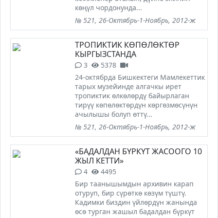
көңүл чордонунда...
№ 521, 26-Октябрь-1-Ноябрь, 2012-ж
ТРОПИКТИК КӨПӨЛӨКТӨР
КЫРГЫЗСТАНДА
3
5378
24-октябрда Бишкектеги Мамлекеттик
тарых музейинде алгачкы ирет
тропиктик өлкөлөрдү байырлаган
тирүү көпөлөктөрдүн көргөзмөсүнүн
ачылышы болуп өттү...
№ 521, 26-Октябрь-1-Ноябрь, 2012-ж
«БАДАЛДАН БҮРКҮТ ЖАСООГО 10
ЖЫЛ КЕТТИ»
4
4495
Бир таанышымдын архивин карап
отуруп, бир сүрөткө көзүм түштү.
Кадимки биздин үйлөрдүн жанында
өсө турган жашыл бадалдан бүркүт