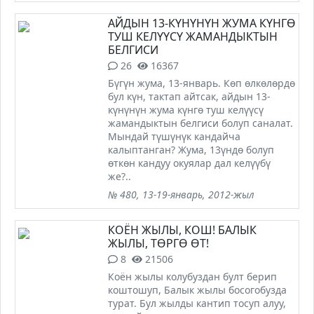
АЙДЫН 13-КҮНҮНҮН ЖУМА КҮНГӨ
ТУШ КЕЛҮҮСҮ ЖАМАНДЫКТЫН
БЕЛГИСИ
26
16367
Бүгүн жума, 13-январь. Көп өлкөлөрдө
бул күн, тактап айтсак, айдын 13-
күнүнүн жума күнгө туш келүүсү
жамандыктын белгиси болуп саналат.
Мындай түшүнүк кандайча
калыптанган? Жума, 13үндө болуп
өткөн кандуу окуялар дал келүүбү
же?..
№ 480, 13-19-январь, 2012-жыл
КОЁН ЖЫЛЫ, КОШ! БАЛЫК
ЖЫЛЫ, ТӨРГӨ ӨТ!
8
21506
Коён жылы колубуздан булт берип
коштошуп, Балык жылы босогобузда
турат. Бул жылды кантип тосуп алуу,