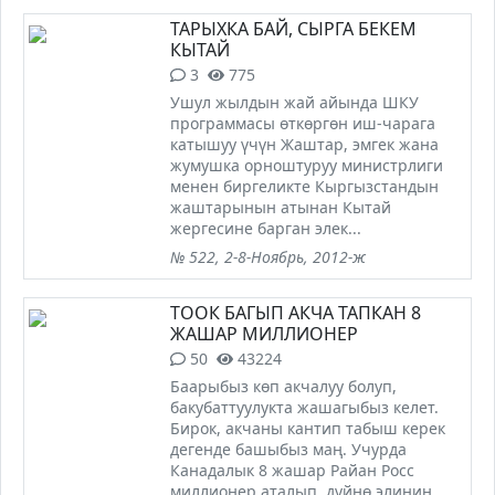
ТАРЫХКА БАЙ, СЫРГА БЕКЕМ
КЫТАЙ
3
775
Ушул жылдын жай айында ШКУ
программасы өткөргөн иш-чарага
катышуу үчүн Жаштар, эмгек жана
жумушка орноштуруу министрлиги
менен биргеликте Кыргызстандын
жаштарынын атынан Кытай
жергесине барган элек...
№ 522, 2-8-Ноябрь, 2012-ж
ТООК БАГЫП АКЧА ТАПКАН 8
ЖАШАР МИЛЛИОНЕР
50
43224
Баарыбыз көп акчалуу болуп,
бакубаттуулукта жашагыбыз келет.
Бирок, акчаны кантип табыш керек
дегенде башыбыз маң. Учурда
Канадалык 8 жашар Райан Росс
миллионер аталып, дүйнө элинин