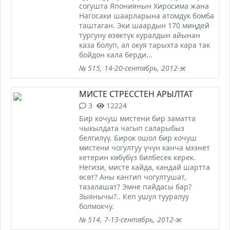
согушта Япониянын Хиросима жана
Нагосаки шаарларына атомдук бомба
таштаган. Эки шаардын 170 миңдей
тургуну өзөктүк куралдын айынан
каза болуп, ал окуя тарыхта кара так
бойдон кала берди...
№ 515, 14-20-сентябрь, 2012-ж
МИСТЕ СТРЕССТЕН АРЫЛТАТ
3
12224
Бир кочуш мистени бир заматта
чыкылдата чагып саларыбыз
белгилүү. Бирок ошол бир кочуш
мистени чогултуу үчүн канча мээнет
кетерин көбүбүз билбесек керек.
Негизи, мисте кайда, кандай шартта
өсөт? Аны кантип чогултушат,
тазалашат? Эмне пайдасы бар?
Зыянычы?.. Кеп ушул тууралуу
болмокчу.
№ 514, 7-13-сентябрь, 2012-ж