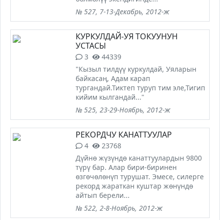
№ 527, 7-13-Декабрь, 2012-ж
КУРКУЛДАЙ-УЯ ТОКУУНУН
УСТАСЫ
3
44339
"Кызыл тилдүү куркулдай, Уяларын
байкасаң, Адам карап
тургандай.Тиктеп туруп тим эле,Тигип
кийим кылгандай..."
№ 525, 23-29-Ноябрь, 2012-ж
РЕКОРДЧУ КАНАТТУУЛАР
4
23768
Дүйнө жүзүндө канаттуулардын 9800
түрү бар. Алар бири-биринен
өзгөчөлөнүп турушат. Эмесе, силерге
рекорд жараткан куштар жөнүндө
айтып берели...
№ 522, 2-8-Ноябрь, 2012-ж