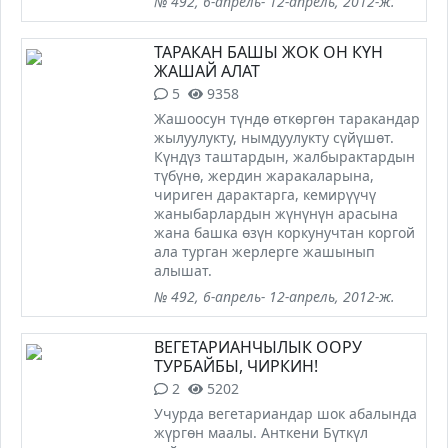
№ 492, 6-апрель- 12-апрель, 2012-ж.
ТАРАКАН БАШЫ ЖОК ОН КҮН
ЖАШАЙ АЛАТ
5
9358
Жашоосун түндө өткөргөн таракандар
жылуулукту, нымдуулукту сүйүшөт.
Күндүз таштардын, жалбырактардын
түбүнө, жердин жаракаларына,
чириген дарактарга, кемирүүчү
жаныбарлардын жүнүнүн арасына
жана башка өзүн коркунучтан коргой
ала турган жерлерге жашынып
алышат.
№ 492, 6-апрель- 12-апрель, 2012-ж.
ВЕГЕТАРИАНЧЫЛЫК ООРУ
ТУРБАЙБЫ, ЧИРКИН!
2
5202
Учурда вегетариандар шок абалында
жүргөн маалы. Анткени Бүткүл