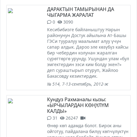
ДАРАКТЫН ТАМЫРЫНАН ДА
ЧЫГАРМА ЖАРАЛАТ
0
3090
Кесибибизге байланыштуу Нарын
районунун Достук айылына Ат-Башы
ГЭСи тууралуу маалымат алуу үчүн
сапар алдык. Дароо эле көзүбүз кайсы
бир чебердин колунан жаралган
сүрөттөргө урунду. Ушундан улам «бул
эмгектердин ээси ким болду экен?»
деп сураштырып отуруп, Жайлоо
Бакасовду кезиктирдик.
№ 514, 7-13-сентябрь, 2012-ж
Кундуз Рахманалы кызы:
«ЫРЧЫЛАРДАН КӨҢҮЛҮМ
КАЛДЫ»
31
26247
Өнөр көп адамда болот. Бирок аны
ойготуу, пайдалана билүү көпчүлүктүн