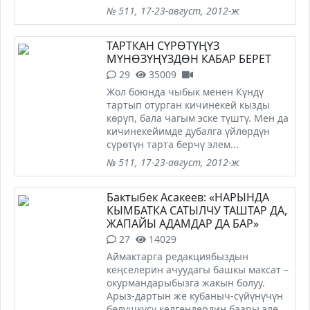
№ 511, 17-23-август, 2012-ж
ТАРТКАН СҮРӨТҮҢҮЗ
МҮНӨЗҮҢҮЗДӨН КАБАР БЕРЕТ
29
35009
Жол боюнда чыбык менен Күндү
тартып отурган кичинекей кызды
көрүп, бала чагым эске түштү. Мен да
кичинекейимде дубалга үйлөрдүн
сүрөтүн тарта берчү элем...
№ 511, 17-23-август, 2012-ж
Бактыбек Асакеев: «НАРЫНДА
КЫМБАТКА САТЫЛЧУ ТАШТАР ДА,
ЖАПАЙЫ АДАМДАР ДА БАР»
27
14029
Аймактарга редакциябыздын
кеңселерин ачуудагы башкы максат –
окурмандарыбызга жакын болуу.
Арыз-дартын же кубаныч-сүйүнүчүн
бөлүшкүсү келгендердин баары эле