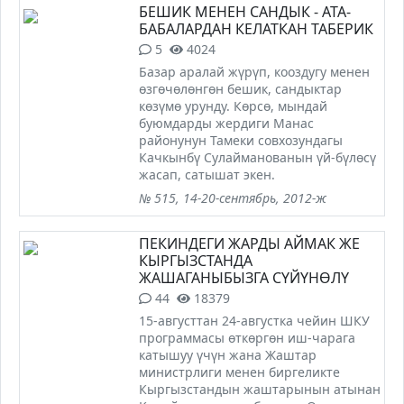
БЕШИК МЕНЕН САНДЫК - АТА-
БАБАЛАРДАН КЕЛАТКАН ТАБЕРИК
5
4024
Базар аралай жүрүп, кооздугу менен
өзгөчөлөнгөн бешик, сандыктар
көзүмө урунду. Көрсө, мындай
буюмдарды жердиги Манас
районунун Тамеки совхозундагы
Качкынбү Сулайманованын үй-бүлөсү
жасап, сатышат экен.
№ 515, 14-20-сентябрь, 2012-ж
ПЕКИНДЕГИ ЖАРДЫ АЙМАК ЖЕ
КЫРГЫЗСТАНДА
ЖАШАГАНЫБЫЗГА СҮЙҮНӨЛҮ
44
18379
15-августтан 24-августка чейин ШКУ
программасы өткөргөн иш-чарага
катышуу үчүн жана Жаштар
министрлиги менен биргеликте
Кыргызстандын жаштарынын атынан