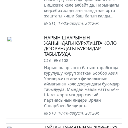
Бишкекке келе албайт да. Нарындагы
кеңсебиз жаңы ачылганда эле орто
жаштагы киши баш багып калды...
№ 511, 17-23-август, 2012-ж
НАРЫН ШААРЫНЫН
ЖАНЫНДАГЫ КУРУЛУШТА КОЛО
ДООРУНДАГЫ БУЮМДАР
ТАБЫЛУУДА
6
6108
Нарын шаарынын батыш тарабында
курулушу жүрүп жаткан Борбор Азия
Университетинин филиалынын
аймагынан коло доорундагы буюмдар
табылууда. Мындай маалыматты «Ак-
Шам» жаратмандар саясий
партиясынын лидери Эрлан
Сапарбаев билдирет...
№ 510, 10-16-август, 2012-ж
ТАЙГАН ТАБИЯТЫНАН ЖҮРӨКТҮҮ