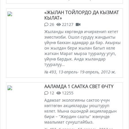
«ЖЫЛАН ТОЙЛОРДО ДА КЫЗМАТ
КЫЛАТ»
26
22127
Жыланды көргөндө ичиркенип кетет
эмеспизби. Ошол сүрдүү жандыкты
үйүнө баккан адамдар да бар. Акыркы
он жылдан бери жылан багып келе
жаткан Марат мырза тууралуу угуп,
үйүнө бардык. Анда жыландар
тууралуу...
№ 493, 13-апрель- 19-апрель, 2012-ж.
ААЛАМДА 1 СААТКА СВЕТ ӨЧТҮ
12
12255
Адамзат экологияны сактоо үчүн
көптөгөн акцияларды уюштуруп
келет. Мына ошондой акциялардын
бири – "Жердин сааты" жөнүндө
маалымат сунуштайбыз.