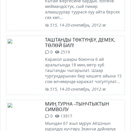
Кытай жергесине бардык. Өзгөчө
меймандостук, сый пикир
алмашуулар туурася луу айта берсек
сөз көп...
№ 515, 14-20-сентябрь, 2012-ж
ТАШТАНДЫ ТӨКТҮҢБҮ, ДЕМЕК,
ТӨЛӨЙ БИЛ!
0
2519
Каракол шаары боюнча 6 ай
аралыгында 18 миң метр куб
таштанды чыгарылат. Шаар
тургундарынан бир кишиге айына 15
сом өлчөмүндө каражат чогултулат...
№ 515, 14-20-сентябрь, 2012-ж
МИҢ ТУРНА –ТЫНЧТЫКТЫН
СИМВОЛУ
0
13917
Мындан 67 жыл мурун АКШнын
куралдуу күчтөрү Экинчи дүйнөлүк