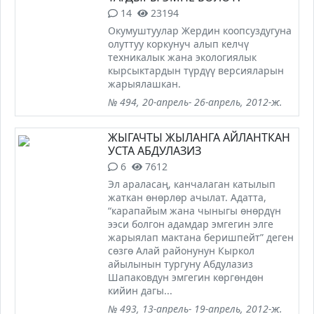
14
23194
Окумуштуулар Жердин коопсуздугуна
олуттуу коркунуч алып келчү
техникалык жана экологиялык
кырсыктардын түрдүү версияларын
жарыялашкан.
№ 494, 20-апрель- 26-апрель, 2012-ж.
ЖЫГАЧТЫ ЖЫЛАНГА АЙЛАНТКАН
УСТА АБДУЛАЗИЗ
6
7612
Эл араласаң, канчалаган катылып
жаткан өнөрлөр ачылат. Адатта,
“карапайым жана чыныгы өнөрдүн
ээси болгон адамдар эмгегин элге
жарыялап мактана беришпейт” деген
сөзгө Алай районунун Кыркол
айылынын тургуну Абдулазиз
Шапаковдун эмгегин көргөндөн
кийин дагы...
№ 493, 13-апрель- 19-апрель, 2012-ж.