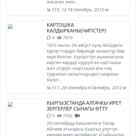
жасаган экен...
№ 519, 12-18-Октябрь, 2012-ж
КАРТОШКА
КАЛДЫРКАНЫ(ЧИПСТЕР)
4
7810
1853-жылы 24-август күнү АКШдагы
курорттордун биринде кызыктуу бир
окуя болгон. Курорттун ашканасына
кирген кардар куурулган картошка
жеп отуруп «картошка өтө чоң
тууралып калыптыр»деп нааразы
болот...
№ 517, 28-сентябрь-4-Октябрь, 2012-ж
КЫРГЫЗСТАНДА АЛГАЧКЫ ИРЕТ
ЗЕРГЕРЛЕР СЫНАГЫ ӨТТҮ
5
7202
20-сентябрда Бишкектеги Гапар
Айтиев атындагы Кыргыз улуттук
көркөм өнөр музейинде «Сыйкырдуу