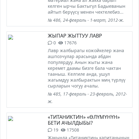
материал жана ал жакка барып
келген ырчы Бактыгүл Бадыеванын
айтып берүүсү менен чектелебиз...
№ 486, 24-февраль - 1-март, 2012-ж.
ЖЫПАР ЖЫТТУУ ЛАВР
0
17676
Лавр жалбырагы кожойкелер жана
ашпозчулар арасында абдан
популярдуу. Анын жыты жана
керемет даамы бизге бала чактан
тааныш. Келгиле анда, ушул
жагымдуу жалбырактын миң түрлүү
сырларын чогуу ачалы.
№ 485, 17-февраль - 23-февраль, 2012-
ж.
«ТИТАНИКТИН» «ӨЛҮМҮНҮН»
БЕТИ АЧЫЛДЫБЫ?
19
17508
Жакында «Титаниктин» капитанынын