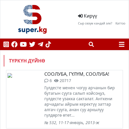
Кирүү
Сыр сөзүм кандай эле?
Каттоо
ТҮРКҮН ДҮЙНӨ
СООЛУБА, ГҮЛҮМ, СООЛУБА!
6
20717
Гүлдесте менен чогуу арчанын бир
бутагын сууга салып койсоңуз,
гүлдесте узакка сакталат. Анткени
арчадагы айрым керектүү заттар
алгач сууга, анан суу аркылуу
гүлдөргө өтөт...
№ 532, 11-17-январь, 2013-ж