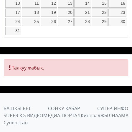
10
11
12
13
14
15
16
17
18
19
20
21
22
23
24
25
26
27
28
29
30
31
Талкуу жабык.
БАШКЫ БЕТ
СОҢКУ КАБАР
СУПЕР-ИНФО
SUPER.KG ВИДЕО
МЕДИА-ПОРТАЛ
Кинозал
ЖЫЛНААМА
Суперстан