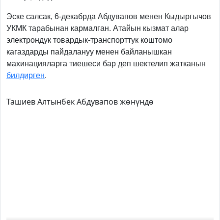
Эске салсак, 6-декабрда Абдувапов менен Кыдыргычов
УКМК тарабынан кармалган. Атайын кызмат алар
электрондук товардык-транспорттук коштомо
кагаздарды пайдалануу менен байланышкан
махинацияларга тиешеси бар деп шектелип жатканын
билдирген
.
Ташиев Алтынбек Абдувапов жөнүндө