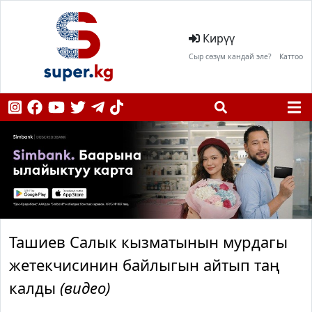
Кирүү
Сыр сөзүм кандай эле?
Каттоо
Ташиев Салык кызматынын мурдагы
жетекчисинин байлыгын айтып таң
калды
(видео)