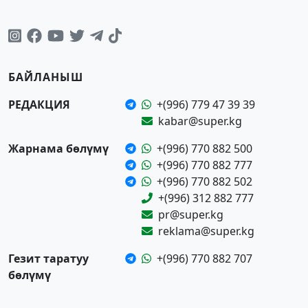
БАЙЛАНЫШ
РЕДАКЦИЯ
+(996) 779 47 39 39
kabar@super.kg
Жарнама бөлүмү
+(996) 770 882 500
+(996) 770 882 777
+(996) 770 882 502
+(996) 312 882 777
pr@super.kg
reklama@super.kg
Гезит таратуу
+(996) 770 882 707
бөлүмү