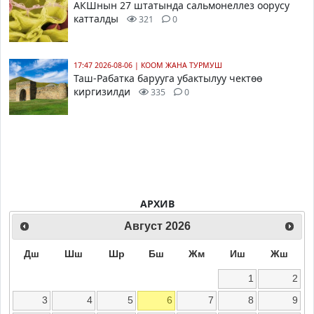
АКШнын 27 штатында сальмонеллез оорусу
катталды
321
0
17:47 2026-08-06
|
КООМ ЖАНА ТУРМУШ
Таш-Рабатка барууга убактылуу чектөө
киргизилди
335
0
АРХИВ
Август
2026
Дш
Шш
Шр
Бш
Жм
Иш
Жш
1
2
3
4
5
6
7
8
9