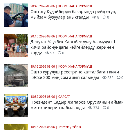
20:49 2026-08-06
|
КООМ ЖАНА ТУРМУШ
Оштогу Кудайберди базарында рейд өтүп,
мыйзам бузуулар аныкталды
8
0
20:15 2026-08-06
|
КООМ ЖАНА ТУРМУШ
Депутат Улукбек Карыбек уулу Аламүдүн-1
кичи районундагы көйгөйлөрдү жеринен
көрдү
97
0
19:16 2026-08-06
|
КООМ ЖАНА ТУРМУШ
Ошто курулуш реестрине катталбаган кичи
ГЭСке 200 миң сом айып салынды
232
0
18:32 2026-08-06
|
САЯСАТ
Президент Садыр Жапаров Орусиянын аймак
жетекчилерин кабыл алды
334
0
18:15 2026-08-06
|
ТҮРКҮН ДҮЙНӨ