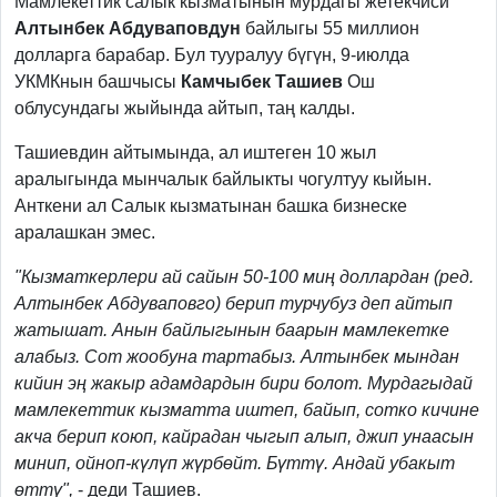
Мамлекеттик салык кызматынын мурдагы жетекчиси
Алтынбек Абдуваповдун
байлыгы 55 миллион
долларга барабар. Бул тууралуу бүгүн, 9-июлда
УКМКнын башчысы
Камчыбек Ташиев
Ош
облусундагы жыйында айтып, таң калды.
Ташиевдин айтымында, ал иштеген 10 жыл
аралыгында мынчалык байлыкты чогултуу кыйын.
Анткени ал Салык кызматынан башка бизнеске
аралашкан эмес.
"Кызматкерлери ай сайын 50-100 миң доллардан (ред.
Алтынбек Абдуваповго) берип турчубуз деп айтып
жатышат. Анын байлыгынын баарын мамлекетке
алабыз. Сот жообуна тартабыз. Алтынбек мындан
кийин эң жакыр адамдардын бири болот. Мурдагыдай
мамлекеттик кызматта иштеп, байып, сотко кичине
акча берип коюп, кайрадан чыгып алып, джип унаасын
минип, ойноп-күлүп жүрбөйт. Бүттү. Андай убакыт
өттү",
- деди Ташиев.