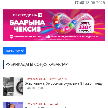
17:48
18-06-2026
Жазылуу
РУБРИКАДАГЫ СОҢКУ КАБАРЛАР
16:49 2026-08-06
|
ТҮРКҮН ДҮЙНӨ
Жылнаама:
Хиросима окуясына 81 жыл толду
10
0
16:45 2026-08-06
|
САЯСАТ