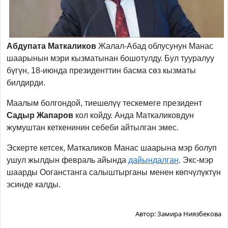
Абдупата Маткаликов
Жалал-Абад облусунун Манас
шаарынын мэри кызматынан бошотулду. Бул тууралуу
бүгүн, 18-июнда президенттин басма сөз кызматы
билдирди.
Маалым болгондой, тиешелүү тескемеге президент
Садыр Жапаров
кол койду. Анда Маткаликовдун
жумуштан кеткенинин себеби айтылган эмес.
Эскерте кетсек, Маткаликов Манас шаарына мэр болуп
ушул жылдын февраль айында
дайындалган
. Экс-мэр
шаарды Ооганстанга салыштырганы менен көпчүлүктүн
эсинде калды.
Автор:
Замира Ниязбекова