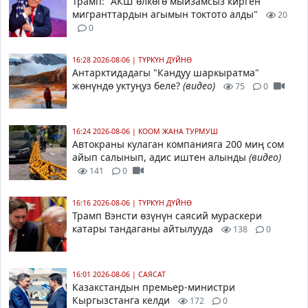
Трамп
: "АКШ өлкөгө мыйзамсыз кирген
мигранттардын агымын токтото алды"
20
0
16:28 2026-08-06
|
ТҮРКҮН ДҮЙНӨ
Антарктидадагы "Кандуу шаркыратма"
жөнүндө уктуңуз беле?
(видео)
75
0
16:24 2026-08-06
|
КООМ ЖАНА ТУРМУШ
Автокраны кулаган компанияга 200 миң сом
айып салынып, адис иштен алынды
(видео)
141
0
16:16 2026-08-06
|
ТҮРКҮН ДҮЙНӨ
Трамп Вэнсти өзүнүн саясий мураскери
катары тандаганы айтылууда
138
0
16:01 2026-08-06
|
САЯСАТ
Казакстандын премьер-министри
Кыргызстанга келди
172
0