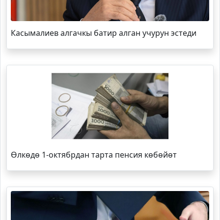
Касымалиев алгачкы батир алган учурун эстеди
Өлкөдө 1-октябрдан тарта пенсия көбөйөт