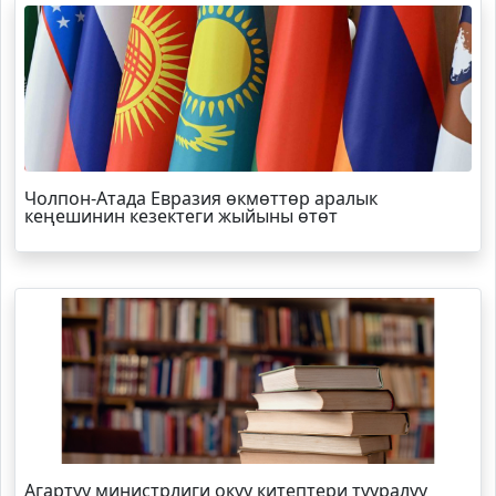
Чолпон-Атада Евразия өкмөттөр аралык
кеңешинин кезектеги жыйыны өтөт
Агартуу министрлиги окуу китептери тууралуу