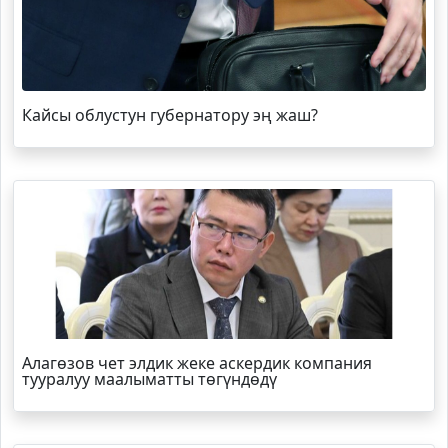
Кайсы облустун губернатору эң жаш?
Алагөзов чет элдик жеке аскердик компания
тууралуу маалыматты төгүндөдү