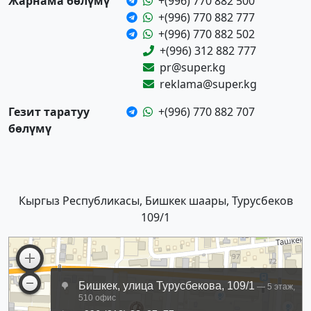
Жарнама бөлүмү
+(996) 770 882 500
+(996) 770 882 777
+(996) 770 882 502
+(996) 312 882 777
pr@super.kg
reklama@super.kg
Гезит таратуу
+(996) 770 882 707
бөлүмү
Кыргыз Республикасы, Бишкек шаары, Турусбеков
109/1