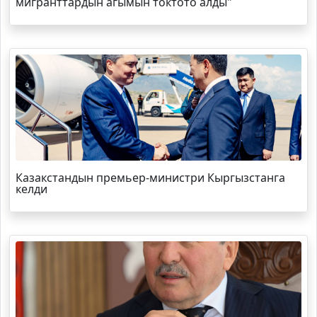
мигранттардын агымын токтото алды"
Казакстандын премьер-министри Кыргызстанга
келди