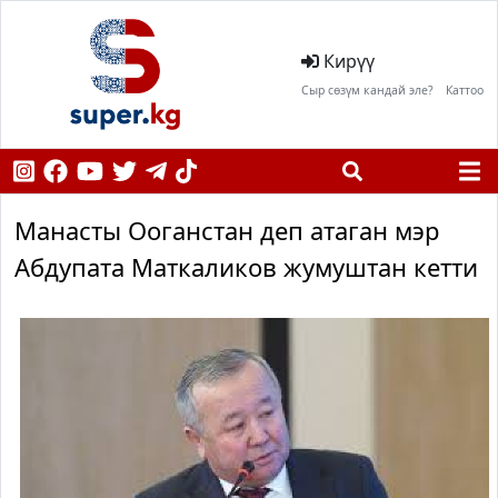
Кирүү
Сыр сөзүм кандай эле?
Каттоо
Манасты Ооганстан деп атаган мэр
Абдупата Маткаликов жумуштан кетти