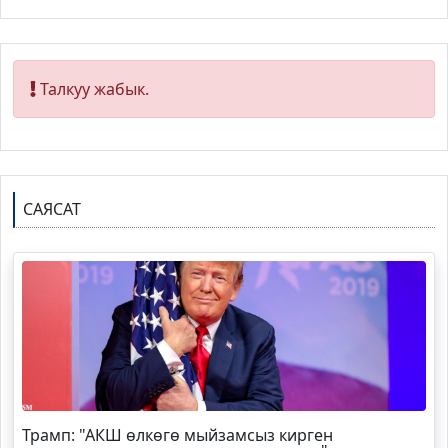
Талкуу жабык.
САЯСАТ
Трамп
: "АКШ өлкөгө мыйзамсыз кирген