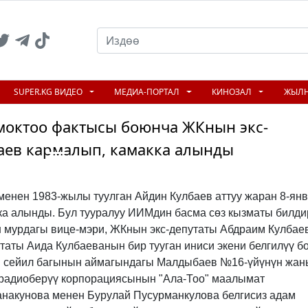
SUPER.KG ВИДЕО
МЕДИА-ПОРТАЛ
КИНОЗАЛ
ЖЫЛ
моктоо фактысы боюнча ЖКнын экс-
аев кармалып, камакка алынды
N
менен 1983-жылы туулган Айдин Кулбаев аттуу жаран 8-ян
ка алынды. Бул тууралуу ИИМдин басма сөз кызматы билди
мурдагы вице-мэри, ЖКнын экс-депутаты Абдраим Кулбае
аты Аида Кулбаеванын бир тууган иниси экени белгилүү бо
рк" сейил багынын аймагындагы Малдыбаев №16-үйүнүн жа
ерадиоберүү корпорациясынын "Ала-Тоо" маалымат
накунова менен Бурулай Пусурманкулова белгисиз адам