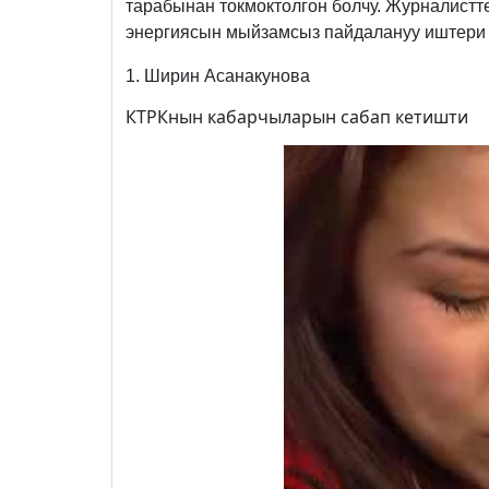
тарабынан токмоктолгон болчу. Журналистт
энергиясын мыйзамсыз пайдалануу иштери
1. Ширин Асанакунова
КТРКнын кабарчыларын сабап кетишти