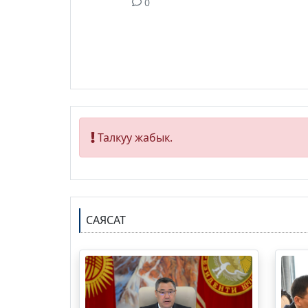
0
Талкуу жабык.
САЯСАТ