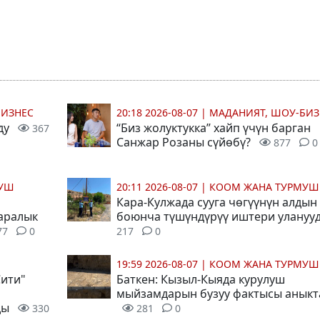
БИЗНЕС
20:18 2026-08-07
|
МАДАНИЯТ, ШОУ-БИЗ
ду
“Биз жолуктукка” хайп үчүн барган
367
Санжар Розаны сүйөбү?
877
0
МУШ
20:11 2026-08-07
|
КООМ ЖАНА ТУРМУШ
Кара-Кулжада сууга чөгүүнүн алдын
 аралык
боюнча түшүндүрүү иштери улануу
77
0
217
0
19:59 2026-08-07
|
КООМ ЖАНА ТУРМУШ
Сити"
Баткен: Кызыл-Кыяда курулуш
мыйзамдарын бузуу фактысы анык
ды
330
281
0