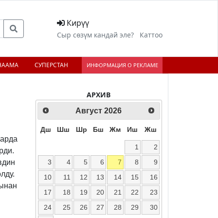
Кирүү
Сыр сөзүм кандай эле?
Каттоо
НААМА
СУПЕРСТАН
ИНФОРМАЦИЯ О РЕКЛАМЕ
АРХИВ
Август
2026
ext
Дш
Шш
Шр
Бш
Жм
Иш
Жш
варда
1
2
рди.
3
4
5
6
7
8
9
вдин
лду.
10
11
12
13
14
15
16
нынан
17
18
19
20
21
22
23
24
25
26
27
28
29
30