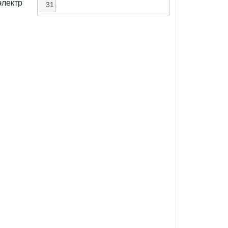
электр
31