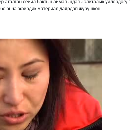
ер аталган сейил бактын аймагындагы элиталык үйлөрдөгү 
 боюнча эфирдик материал даярдап жүрүшкөн.