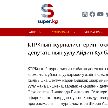
БАШКЫ БЕТ
СОҢКУ КАБАР
СУПЕР-ИНФО
КТРКнын журналисттерин ток
депутатынын уулу Айдин Кулб
Previous
КТРКнын 2 журналистин сабаган деген шек 
кармалып, убактылуу кармоочу жайга камак
Кылмышка шектүү жаран Бишкек шаарынын 
уулу жана Бишкек шаардык кеңешинин депут
Эске салсак, 7-январда Бишкектин "Ататү
эфирге сюжет даярдап жүргөн Коомдук тел
программасынын журналисттери Ширин Аса