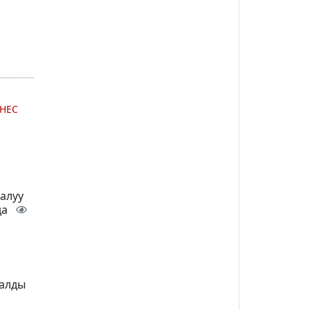
НЕС
 алуу
да
талды