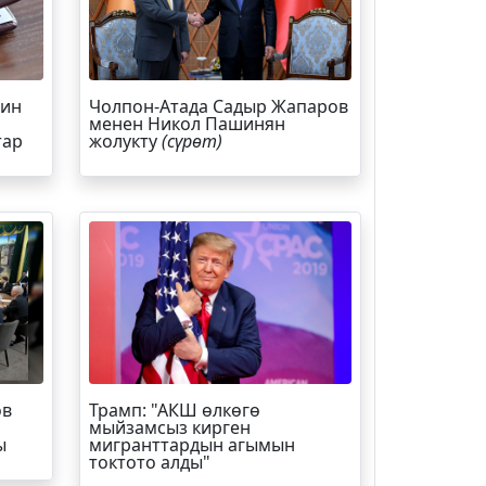
йин
Чолпон-Атада Садыр Жапаров
менен Никол Пашинян
тар
жолукту
(сүрөт)
ов
Трамп
: "АКШ өлкөгө
мыйзамсыз кирген
ы
мигранттардын агымын
токтото алды"