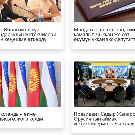
т
Ибрагимов
күч
Мандатынан ажырап, ки
ндарынын жетекчилери
камалып чыккан же сот
н кеңешме өткөрдү
өкүмүн уккан экс-депутат
кстандын өкмөт
Президент Садыр Жапар
ысы өлкөгө келди
Орусиянын аймак
жетекчилерин кабыл алд