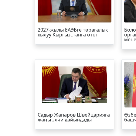
2027-жылы ЕАЭБге төрагалык
Боло
кылуу Кыргызстанга өтөт
орга
мене
Садыр Жапаров Швейцарияга
Өзбе
жаңы элчи дайындады
башч