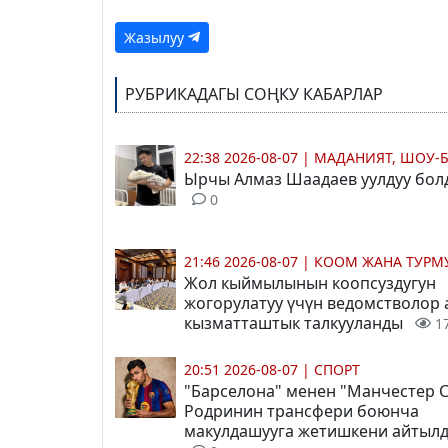
Жазылуу
РУБРИКАДАГЫ СОҢКУ КАБАРЛАР
22:38 2026-08-07
|
МАДАНИЯТ, ШОУ-
Ырчы Алмаз Шаадаев уулдуу бол
0
21:46 2026-08-07
|
КООМ ЖАНА ТУР
Жол кыймылынын коопсуздугун
жогорулатуу үчүн ведомстволор
кызматташтык талкууланды
1
20:51 2026-08-07
|
СПОРТ
"Барселона" менен "Манчестер 
Родринин трансфери боюнча
макулдашууга жетишкени айтыл