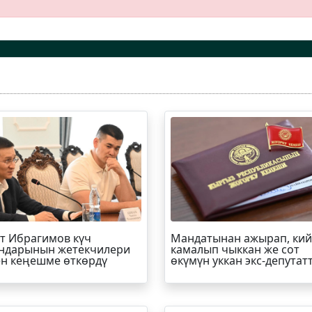
т
Ибрагимов
күч
Мандатынан ажырап, ки
ндарынын жетекчилери
камалып чыккан же сот
н кеңешме өткөрдү
өкүмүн уккан экс-депутат