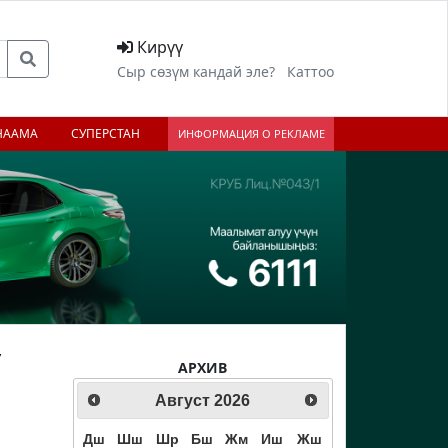
Кирүү
Сыр сөзүм кандай эле?
Каттоо
НААМА
СУПЕРСТАН
ИНФОРМАЦИЯ О РЕКЛАМЕ
ү
АРХИВ
Август
2026
ext
Дш
Шш
Шр
Бш
Жм
Иш
Жш