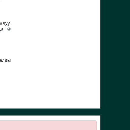
 алуу
да
талды