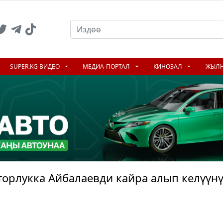
SUPER.KG ВИДЕО
МЕДИА-ПОРТАЛ
КИНОЗАЛ
ЖЫЛ
торлукка Айбалаевди кайра алып келүүн
N