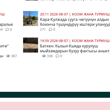
МУШ
20:11 2026-08-07
|
КООМ ЖАНА ТУРМУШ
Кара-Кулжада сууга чөгүүнүн алдын
 аралык
боюнча түшүндүрүү иштери улануу
34
0
271
0
19:59 2026-08-07
|
КООМ ЖАНА ТУРМУШ
Сити"
Баткен: Кызыл-Кыяда курулуш
мыйзамдарын бузуу фактысы анык
ды
387
336
0