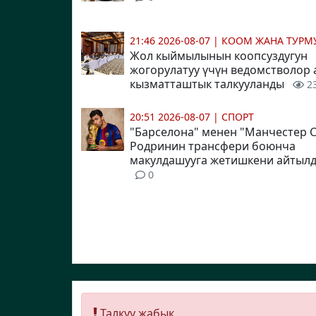
21:46 2026-08-07
|
КООМ ЖАНА ТУР
Жол кыймылынын коопсуздугун
жогорулатуу үчүн ведомстволор
кызматташтык талкууланды
2
20:51 2026-08-07
|
СПОРТ
"Барселона" менен "Манчестер 
Родринин трансфери боюнча
макулдашууга жетишкени айтыл
0
Талкуу жабык.