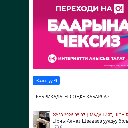
Жазылуу
РУБРИКАДАГЫ СОҢКУ КАБАРЛАР
22:38 2026-08-07
|
МАДАНИЯТ, ШОУ-
Ырчы Алмаз Шаадаев уулдуу бол
0