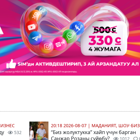
БИЗНЕС
20:18 2026-08-07
|
МАДАНИЯТ, ШОУ-БИЗ
ду
“Биз жолуктукка” хайп үчүн барган
532
Санжар Розаны сүйөбү?
1012