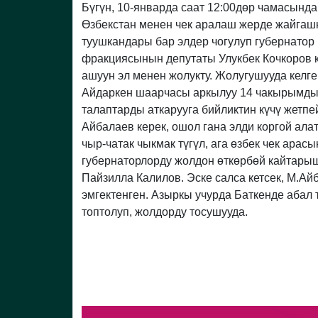
Бүгүн, 10-январда саат 12:00дөр чамасын
Өзбекстан менен чек аралаш жерде жайгаш
туушкандары бар элдер чогулуп губернатор
фракциясынын депутаты Улукбек Кочкоров 
ашуун эл менен жолукту. Жолугушууда кел
Айдаркен шаарчасы аркылуу 14 чакырымды т
талаптарды аткарууга бийликтин күчү жетпей
Айбалаев керек, ошол гана элди коргой ала
чыр-чатак чыкмак түгүл, ага өзбек чек арас
губернаторлорду жолдон өткөрбөй кайтары
Пайзилла Калилов. Эске салса кетсек, М.А
эмгектенген. Азыркы учурда Баткенде абал
топтолуп, жолдорду тосушууда.