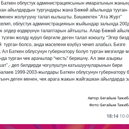
да Баткен облустук администрациясынын имаратынын жаны
кан айылдардын тургундары жана Бөжөй айылында тууган-
 менен жолугууну талап кылышты. Бишкектен "Ата Журт"
келип, облустук администрациянын жыйындар залында 200
ген элдер өздөрүнүн талаптарын айтышты. Алар Бөжөй айы
үзгөн жолду куруп бергиле деген талап коюшту. “Эгер биз
 турган болсо, анда маселени өзүбүз чечип алабыз. Бизге
т. Ал Баткен облусунун губернатору болуп турган мезгилде 
ында турган чек арачылар “честь” беришчү. Ал эми азыркы
шат",- деп билдирди чогулуштун катышуучуларынын бири
йбалаев 1999-2003-жылдары Баткен облусунун губернатору 
 тынч деген менен, чек арага жакын жайгашкан айылдарда 
Автор:
Бегайым Тажиб
Фото:
Бегайым Тажиб
18:14
10-0