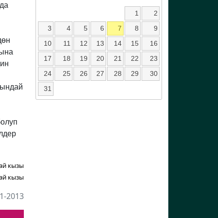
нда
1
2
3
4
5
6
7
8
9
дөн
10
11
12
13
14
15
16
лына
17
18
19
20
21
22
23
дин
24
25
26
27
28
29
30
мындай
31
болуп
элдер
ай кызы
ай кызы
1-2013