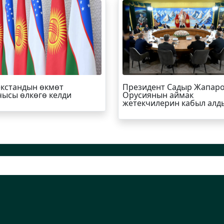
кстандын өкмөт
Президент Садыр Жапар
ысы өлкөгө келди
Орусиянын аймак
жетекчилерин кабыл алд