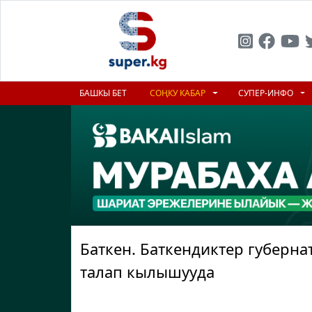
БАШКЫ БЕТ
СОҢКУ КАБАР
СУПЕР-ИНФО
Баткен. Баткендиктер губерна
талап кылышууда
Previous