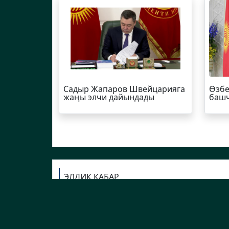
Садыр Жапаров Швейцарияга
Өзбе
жаңы элчи дайындады
башч
ЭЛДИК КАБАР