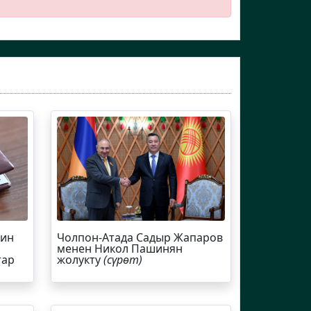
йин
Чолпон-Атада Садыр Жапаров
менен Никол Пашинян
тар
жолукту
(сүрөт)