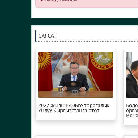
САЯСАТ
2027-жылы ЕАЭБге төрагалык
Боло
кылуу Кыргызстанга өтөт
орга
мене