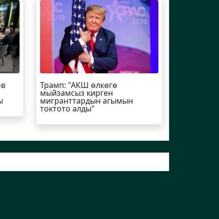
ов
Трамп
: "АКШ өлкөгө
мыйзамсыз кирген
ы
мигранттардын агымын
токтото алды"