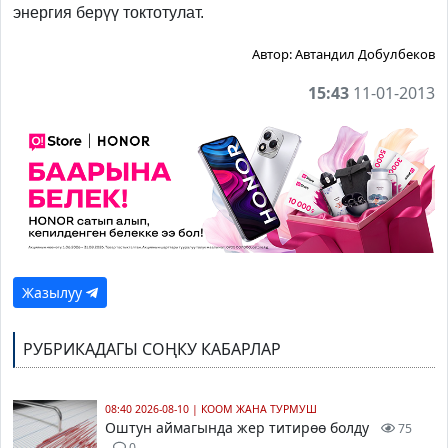
энергия берүү токтотулат.
Автор:
Автандил Добулбеков
15:43
11-01-2013
Жазылуу
РУБРИКАДАГЫ СОҢКУ КАБАРЛАР
08:40 2026-08-10
|
КООМ ЖАНА ТУРМУШ
Оштун аймагында жер титирөө болду
75
0