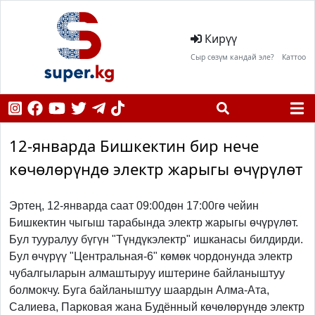
Кирүү
Сыр сөзүм кандай эле?
Каттоо
12-январда Бишкектин бир нече
көчөлөрүндө электр жарыгы өчүрүлөт
Эртең, 12-январда саат 09:00дөн 17:00гө чейин
Бишкектин чыгыш тарабында электр жарыгы өчүрүлөт.
Бул тууралуу бүгүн "Түндүкэлектр" ишканасы билдирди.
Бул өчүрүү "Центральная-6" көмөк чордонунда электр
чубалгыларын алмаштыруу иштерине байланыштуу
болмокчу. Буга байланыштуу шаардын Алма-Ата,
Салиева, Парковая жана Будённый көчөлөрүндө электр