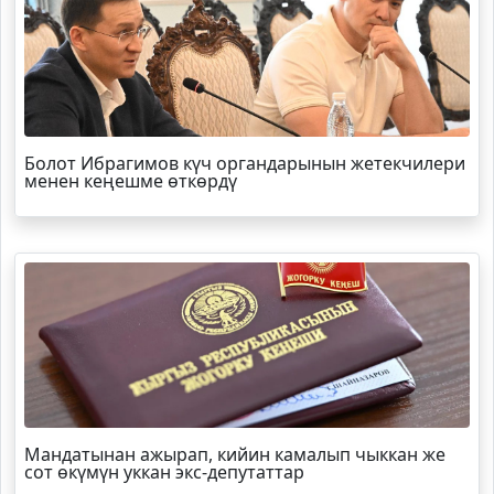
Болот
Ибрагимов
күч органдарынын жетекчилери
менен кеңешме өткөрдү
Мандатынан ажырап, кийин камалып чыккан же
сот өкүмүн уккан экс-депутаттар