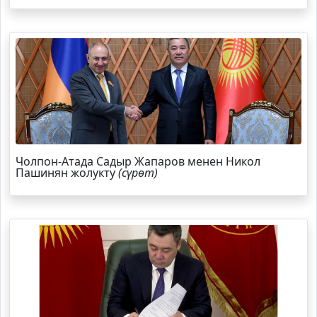
Чолпон-Атада Садыр Жапаров менен Никол
Пашинян жолукту
(сүрөт)