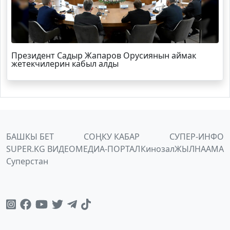
Президент Садыр Жапаров Орусиянын аймак
жетекчилерин кабыл алды
БАШКЫ БЕТ
СОҢКУ КАБАР
СУПЕР-ИНФО
SUPER.KG ВИДЕО
МЕДИА-ПОРТАЛ
Кинозал
ЖЫЛНААМА
Суперстан