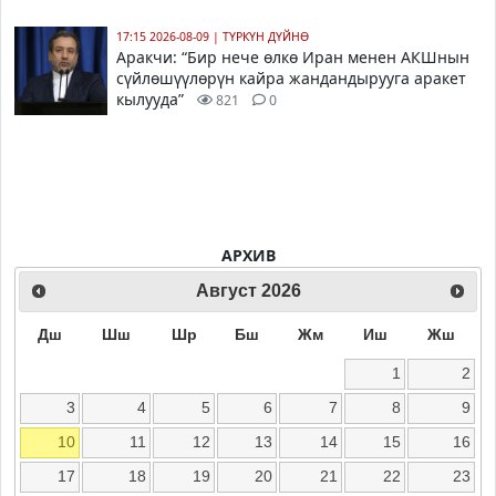
17:15 2026-08-09
|
ТҮРКҮН ДҮЙНӨ
Аракчи: “Бир нече өлкө Иран менен АКШнын
сүйлөшүүлөрүн кайра жандандырууга аракет
кылууда”
821
0
АРХИВ
Август
2026
Дш
Шш
Шр
Бш
Жм
Иш
Жш
1
2
3
4
5
6
7
8
9
10
11
12
13
14
15
16
17
18
19
20
21
22
23