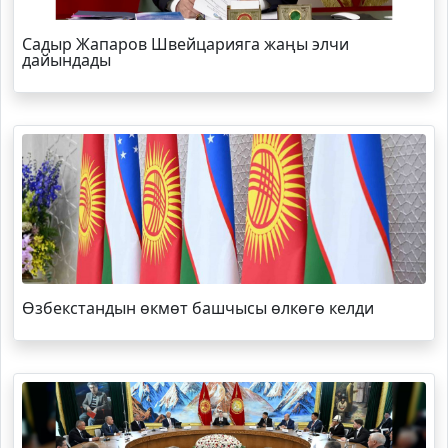
Садыр Жапаров Швейцарияга жаңы элчи
дайындады
Өзбекстандын өкмөт башчысы өлкөгө келди