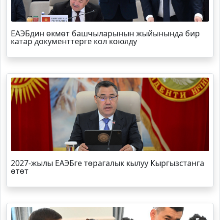
ЕАЭБдин өкмөт башчыларынын жыйынында бир
катар документтерге кол коюлду
2027-жылы ЕАЭБге төрагалык кылуу Кыргызстанга
өтөт