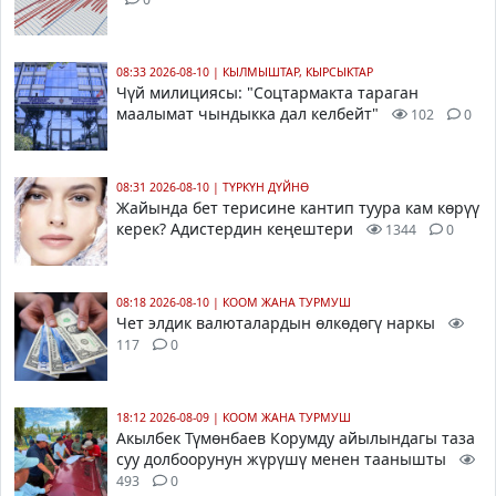
08:33 2026-08-10
|
КЫЛМЫШТАР, КЫРСЫКТАР
Чүй милициясы: "Соцтармакта тараган
маалымат чындыкка дал келбейт"
102
0
08:31 2026-08-10
|
ТҮРКҮН ДҮЙНӨ
Жайында бет терисине кантип туура кам көрүү
керек? Адистердин кеңештери
1344
0
08:18 2026-08-10
|
КООМ ЖАНА ТУРМУШ
Чет элдик валюталардын өлкөдөгү наркы
117
0
18:12 2026-08-09
|
КООМ ЖАНА ТУРМУШ
Акылбек Түмөнбаев Корумду айылындагы таза
суу долбоорунун жүрүшү менен таанышты
493
0