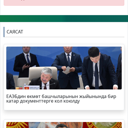
САЯСАТ
ЕАЭБдин өкмөт башчыларынын жыйынында бир
катар документтерге кол коюлду