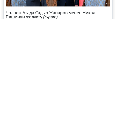
Чолпон-Атада Садыр Жапаров менен Никол
Пашинян жолукту
(сүрөт)
Садыр Жапаров Швейцарияга жаңы элчи
дайындады