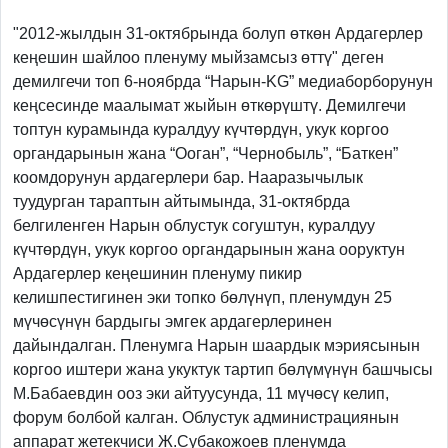
Previous
Next
"2012-жылдын 31-октябрында болуп өткөн Ардагерлер
кеңешин шайлоо пленуму мыйзамсыз өттү" деген
демилгечи топ 6-ноябрда “Нарын-KG” медиаборборунун
кеңсесинде маалымат жыйын өткөрүштү. Демилгечи
топтун курамында куралдуу күчтөрдүн, укук коргоо
органдарынын жана “Ооган”, “Чернобыль”, “Баткен”
коомдорунун ардагерлери бар. Нааразычылык
туудурган тараптын айтымында, 31-октябрда
белгиленген Нарын облустук согуштун, куралдуу
күчтөрдүн, укук коргоо органдарынын жана ооруктун
Ардагерлер кеңешинин пленуму пикир
келишпестигинен эки топко бөлүнүп, пленумдун 25
мүчөсүнүн бардыгы эмгек ардагерлеринен
дайындалган. Пленумга Нарын шаардык мэриясынын
коргоо иштери жана укуктук тартип бөлүмүнүн башчысы
М.Бабаевдин ооз эки айтуусунда, 11 мүчөсү келип,
форум болбой калган. Облустук администрациянын
аппарат жетекчиси Ж.Субакожоев пленумда