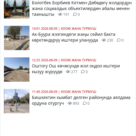
Болотбек Борбиев Кетмен-Дөбөдөгү жолдордун
жана социалдык объектилердин абалы менен
таанышты
191
0
14:01 2026-08-09
|
КООМ ЖАНА ТУРМУШ
Ак-Буура жээгиндеги жаңы сейил бакта
көрктөндүрүү иштери уланууда
230
0
12:25 2026-08-09
|
КООМ ЖАНА ТУРМУШ
Оштогу Ош көчөсүндө жол оңдоо иштери
кызуу жүрүүдө
277
0
11:40 2026-08-09
|
КООМ ЖАНА ТУРМУШ
Бишкектин кымбат делген районунда аялдама
ордуна отургуч
893
0