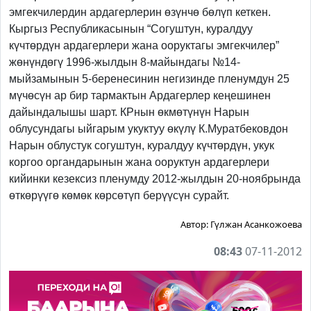
эмгекчилердин ардагерлерин өзүнчө бөлүп кеткен.
Кыргыз Республикасынын “Согуштун, куралдуу
күчтөрдүн ардагерлери жана ооруктагы эмгекчилер”
жөнүндөгү 1996-жылдын 8-майындагы №14-
мыйзамынын 5-беренесинин негизинде пленумдун 25
мүчөсүн ар бир тармактын Ардагерлер кеңешинен
дайындалышы шарт. КРнын өкмөтүнүн Нарын
облусундагы ыйгарым укуктуу өкүлү К.Муратбековдон
Нарын облустук согуштун, куралдуу күчтөрдүн, укук
коргоо органдарынын жана ооруктун ардагерлери
кийинки кезексиз пленумду 2012-жылдын 20-ноябрында
өткөрүүгө көмөк көрсөтүп берүүсүн сурайт.
Автор:
Гүлжан Асанкожоева
08:43
07-11-2012