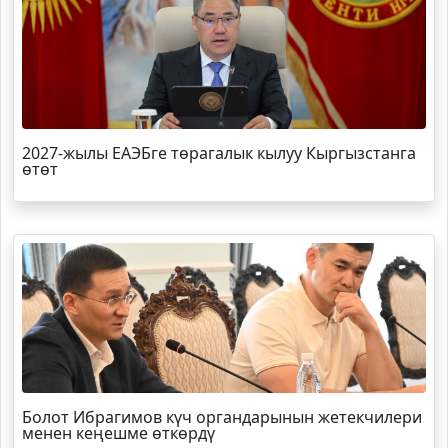
2027-жылы ЕАЭБге төрагалык кылуу Кыргызстанга
өтөт
Болот
Ибрагимов
күч органдарынын жетекчилери
менен кеңешме өткөрдү