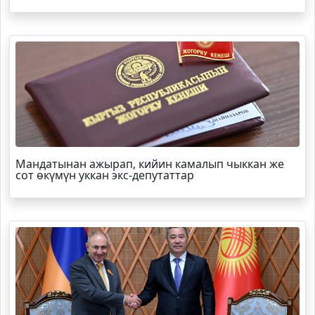
Мандатынан ажырап, кийин камалып чыккан же
сот өкүмүн уккан экс-депутаттар