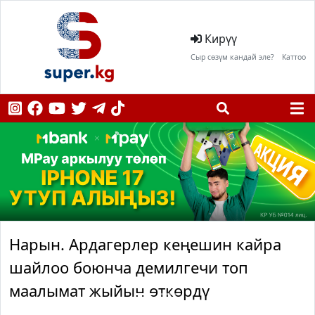
Кирүү
Сыр сөзүм кандай эле?
Каттоо
Нарын. Ардагерлер кеңешин кайра
шайлоо боюнча демилгечи топ
маалымат жыйын өткөрдү