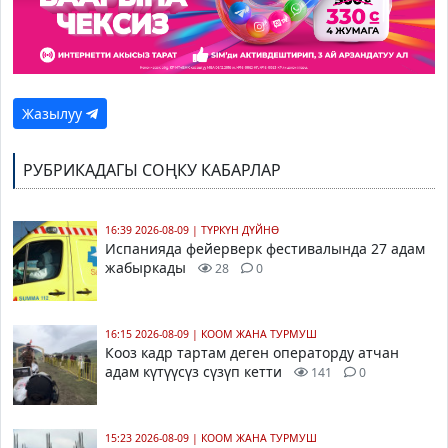
Жазылуу
РУБРИКАДАГЫ СОҢКУ КАБАРЛАР
16:39 2026-08-09
|
ТҮРКҮН ДҮЙНӨ
Испанияда фейерверк фестивалында 27 адам
жабыркады
28
0
16:15 2026-08-09
|
КООМ ЖАНА ТУРМУШ
Кооз кадр тартам деген операторду атчан
адам күтүүсүз сүзүп кетти
141
0
15:23 2026-08-09
|
КООМ ЖАНА ТУРМУШ