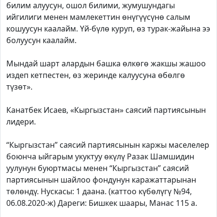
билим алуусун, ошол билими, жумушундагы
ийгилиги менен мамлекеттин өнүгүүсүнө салым
кошуусун каалайм. Үй-бүлө куруп, өз турак-жайына ээ
болуусун каалайм.
Мындай шарт алардын башка өлкөгө жакшы жашоо
издеп кетпестен, өз жеринде калуусуна өбөлгө
түзөт».
Канатбек Исаев, «Кыргызстан» саясий партиясынын
лидери.
“Кыргызстан” саясий партиясынын каржы маселелер
боюнча ыйгарым укуктуу өкүлү Разак Шамшидин
уулунун буюртмасы менен “Кыргызстан” саясий
партиясынын шайлоо фондунун каражаттарынан
төлөндү. Нускасы: 1 даана. (каттоо күбөлүгү №94,
06.08.2020-ж) Дареги: Бишкек шаары, Манас 115 а.