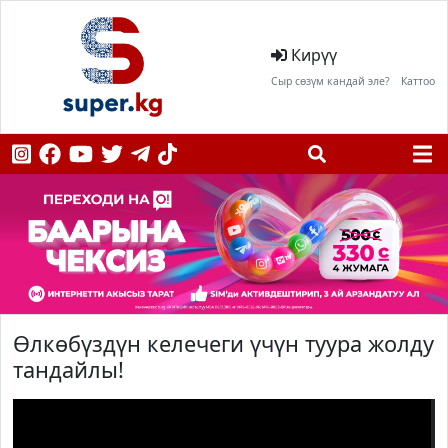
Кирүү
Сыр сөзүм кандай эле?
Каттоо
Өлкөбүздүн келечеги үчүн туура жолду
тандайлы!
;