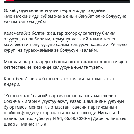
Өлкөбүздүн келечеги үчүн туура жолду тандайлы!
«Мен мекенимди сүйөм жана анын бакубат өлкө болуусуна
салым кошсом дейм.
Келечегибиз болгон жаштар жогорку сапаттуу билим
алуусун, ошол билими, жумушундагы ийгилиги менен
мамлекеттин өнүгүүсүнө салым кошуусун каалайм. Үй-бүлө
куруп, өз турак-жайына ээ болуусун каалайм.
Мындай шарт алардын башка өлкөгө жакшы жашоо издеп
кетпестен, өз жеринде калуусуна өбөлгө түзөт».
Канатбек Исаев, «Кыргызстан» саясий партиясынын
лидери.
“Кыргызстан” саясий партиясынын каржы маселелер
боюнча ыйгарым укуктуу өкүлү Разак Шамшидин уулунун
буюртмасы менен “Кыргызстан” саясий партиясынын
шайлоо фондунун каражаттарынан төлөндү. Нускасы: 1
даана. (каттоо күбөлүгү №94, 06.08.2020-ж) Дареги: Бишкек
шаары, Манас 115 а.