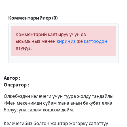
Комментарийлер (0)
Комментарий калтыруу үчүн өз
ысымыңыз менен
кириңиз
же
каттоодон
өтүңүз.
Автор :
Оператор :
Өлкөбүздүн келечеги үчүн туура жолду тандайлы!
«Мен мекенимди сүйөм жана анын бакубат өлкө
болуусуна салым кошсом дейм.
Келечегибиз болгон жаштар жогорку сапаттуу