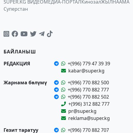
SUPER.KG ВИДЕО
МЕДИА-ПОРТАЛ
Кинозал
ЖЫЛНААМА
Суперстан
БАЙЛАНЫШ
РЕДАКЦИЯ
+(996) 779 47 39 39
kabar@super.kg
Жарнама бөлүмү
+(996) 770 882 500
+(996) 770 882 777
+(996) 770 882 502
+(996) 312 882 777
pr@super.kg
reklama@super.kg
Гезит таратуу
+(996) 770 882 707