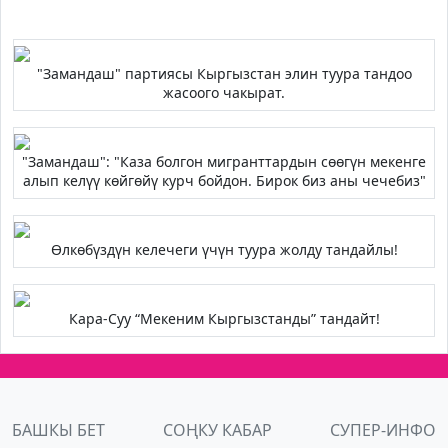
"Замандаш" партиясы Кыргызстан элин туура тандоо
жасоого чакырат.
"Замандаш": "Каза болгон мигранттардын сөөгүн мекенге
алып келүү көйгөйү курч бойдон. Бирок биз аны чечебиз"
Өлкөбүздүн келечеги үчүн туура жолду тандайлы!
Кара-Суу “Мекеним Кыргызстанды” тандайт!
БАШКЫ БЕТ
СОҢКУ КАБАР
СУПЕР-ИНФО