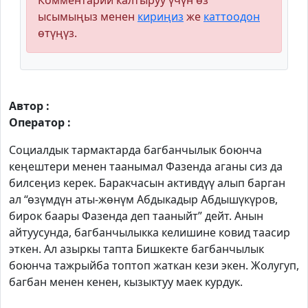
Комментарий калтыруу үчүн өз
ысымыңыз менен
кириңиз
же
каттоодон
өтүңүз.
Автор :
Оператор :
Социалдык тармактарда багбанчылык боюнча
кеңештери менен таанымал Фазенда аганы сиз да
билсеңиз керек. Баракчасын активдүү алып барган
ал “өзүмдүн аты-жөнүм Абдыкадыр Абдышүкүров,
бирок баары Фазенда деп тааныйт” дейт. Анын
айтуусунда, багбанчылыкка келишине ковид таасир
эткен. Ал азыркы тапта Бишкекте багбанчылык
боюнча тажрыйба топтоп жаткан кези экен. Жолугуп,
багбан менен кенен, кызыктуу маек курдук.