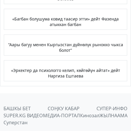
«Багбан болушума ковид таасир этти» дейт Фазенда
атыккан багбан
“Аары багуу менен Кыргызстан дүйнөлүк рынокко чыкса
болот”
«Эркектер да психологго келип, көйгөйүн айтат» дейт
Наргиза Ештаева
БАШКЫ БЕТ
СОҢКУ КАБАР
СУПЕР-ИНФО
SUPER.KG ВИДЕО
МЕДИА-ПОРТАЛ
Кинозал
ЖЫЛНААМА
Суперстан