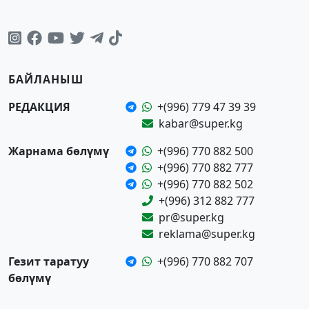
БАЙЛАНЫШ
РЕДАКЦИЯ
+(996) 779 47 39 39
kabar@super.kg
Жарнама бөлүмү
+(996) 770 882 500
+(996) 770 882 777
+(996) 770 882 502
+(996) 312 882 777
pr@super.kg
reklama@super.kg
Гезит таратуу
+(996) 770 882 707
бөлүмү