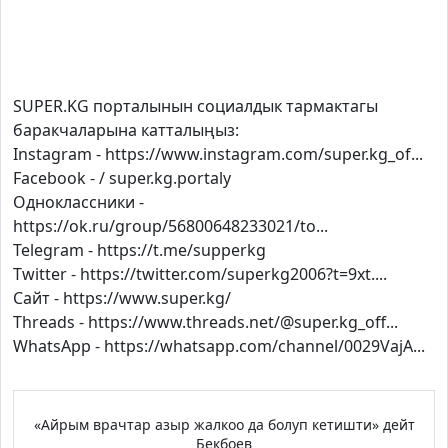
SUPER.KG порталынын социалдык тармактагы
баракчаларына катталыңыз:
Instagram - https://www.instagram.com/super.kg_of...
Facebook - / super.kg.portaly
Одноклассники -
https://ok.ru/group/56800648233021/to...
Теlegram - https://t.me/supperkg
Twitter - https://twitter.com/superkg2006?t=9xt....
Сайт - https://www.super.kg/
Threads - https://www.threads.net/@super.kg_off...
WhatsApp - https://whatsapp.com/channel/0029VajA...
«Айрым врачтар азыр жалкоо да болуп кетишти» дейт
Бекбоев