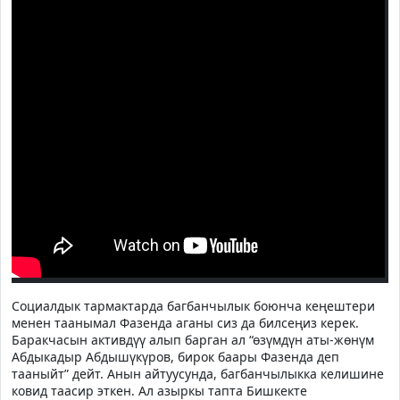
Социалдык тармактарда багбанчылык боюнча кеңештери
менен таанымал Фазенда аганы сиз да билсеңиз керек.
Баракчасын активдүү алып барган ал “өзүмдүн аты-жөнүм
Абдыкадыр Абдышүкүров, бирок баары Фазенда деп
тааныйт” дейт. Анын айтуусунда, багбанчылыкка келишине
ковид таасир эткен. Ал азыркы тапта Бишкекте