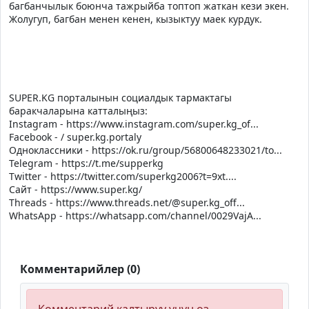
багбанчылык боюнча тажрыйба топтоп жаткан кези экен.
Жолугуп, багбан менен кенен, кызыктуу маек курдук.
SUPER.KG порталынын социалдык тармактагы
баракчаларына катталыңыз:
Instagram - https://www.instagram.com/super.kg_of...
Facebook - / super.kg.portaly
Одноклассники - https://ok.ru/group/56800648233021/to...
Теlegram - https://t.me/supperkg
Twitter - https://twitter.com/superkg2006?t=9xt....
Сайт - https://www.super.kg/
Threads - https://www.threads.net/@super.kg_off...
WhatsApp - https://whatsapp.com/channel/0029VajA...
Комментарийлер (0)