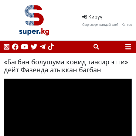
Кирүү
Сыр сөзүм кандай эле?
Каттоо
«Багбан болушума ковид таасир этти»
дейт Фазенда атыккан багбан
;