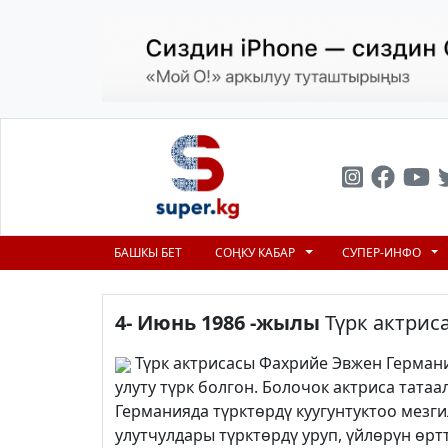
БАШКЫ БЕТ
СОҢКУ КАБАР
СУПЕР-ИНФО
4- Июнь
1986 -жылы
Түрк актрис
Түрк актрисасы Фахрийе Эвжен Герман
улуту түрк болгон. Болочок актриса тата
Германияда түрктөрдү куугунтуктоо мезг
улутчулдары түрктөрдү уруп, үйлөрүн өр