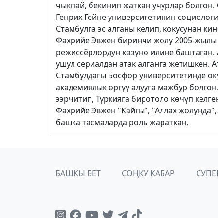
чыкпай, бекинип жаткан учурлар болгон
Генрих Гейне университетинин социолог
Стамбулга эс алганы келип, кокусунан кин
Фахрийе Эвжен биринчи жолу 2005-жылы 
режиссёрлордун көзүнө илине баштаган. 
ушул сериалдан атак алганга жетишкен. 
Стамбулдагы Босфор университетинде оку
академиялык өргүү алууга мажбур болгон
ээрчитип, Түркияга биротоло көчүп келге
Фахрийе Эвжен "Кайгы", "Аллах жолунда",
башка тасмаларда роль жараткан.
БАШКЫ БЕТ
СОҢКУ КАБАР
СУПЕ