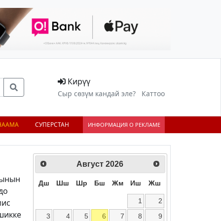
Кирүү
Сыр сөзүм кандай эле?
Каттоо
НААМА
СУПЕРСТАН
ИНФОРМАЦИЯ О РЕКЛАМЕ
Август
2026
сынын
Дш
Шш
Шр
Бш
Жм
Иш
Жш
до
1
2
мис
эшикке
3
4
5
6
7
8
9