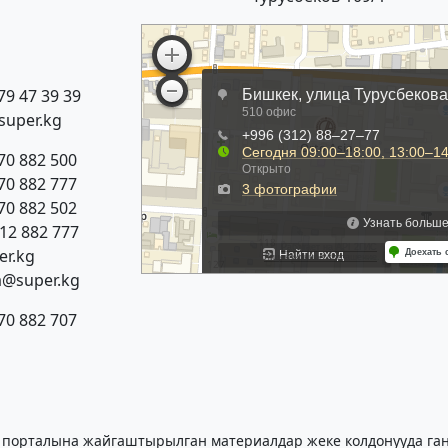
79 47 39 39
super.kg
70 882 500
70 882 777
70 882 502
312 882 777
r.kg
a@super.kg
70 882 707
 порталына жайгаштырылган материалдар жеке колдонууда гана