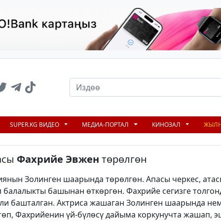
SUPER.KG ВИДЕО
МЕДИА-ПОРТАЛ
КИНОЗАЛ
ЖЫЛ
асы
Фахрийе Эвжен
төрөлгөн
иянын Золинген шаарында төрөлгөн. Апасы черкес, ата
ал балалыкты башынан өткөргөн. Фахрийе сегизге толгон
или башталган. Актриса жашаган Золинген шаарында не
ттөп, Фахрийенин үй-бүлөсү дайыма коркунучта жашап, 