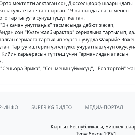
. Орто мектепти аяктаган соң Дюссельдорф шаарындагы
ия факультетине тапшырган. 19 жашында апасы менен
ого тартылууга сунуш түшүп калган.
"Эч качан унутпаңыз" тасмасында дебют жасап,
Андан соң "Күзгү жалбырактар" сериалына тартылып, да
Аталган сериалга тартылып жүргөн учурда Фахрийе Эвже
ган. Тартуу иштерин үзгүлтүккө учуратпаш үчүн окуусун
. Кийин карьерасын түптөш үчүн Германиядан апасын
н.
 "Сеньора Эрика", "Сен менин үйүмсүң", "Боз торгой" жа
Р-ИНФО
SUPER.KG ВИДЕО
МЕДИА-ПОРТАЛ
Кыргыз Республикасы, Бишкек шаа
Турусбеков 109/1