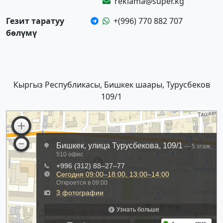
reklama@super.kg
Гезит таратуу
+(996) 770 882 707
бөлүмү
Кыргыз Республикасы, Бишкек шаары, Турусбеков
109/1