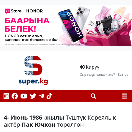
Кирүү
Сыр сөзүм кандай эле?
Каттоо
4- Июнь
1986 -жылы
Түштүк Кореялык
актёр
Пак Ючхон
төрөлгөн