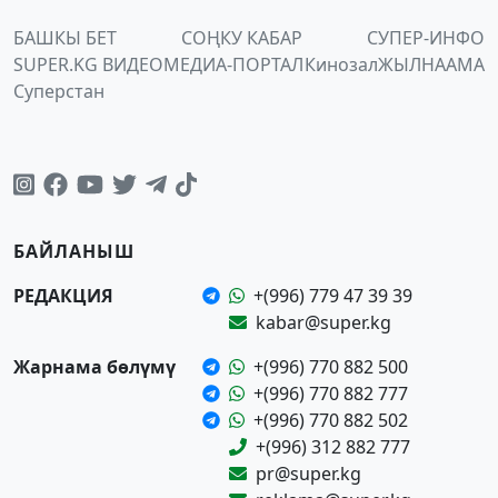
БАШКЫ БЕТ
СОҢКУ КАБАР
СУПЕР-ИНФО
SUPER.KG ВИДЕО
МЕДИА-ПОРТАЛ
Кинозал
ЖЫЛНААМА
Суперстан
БАЙЛАНЫШ
РЕДАКЦИЯ
+(996) 779 47 39 39
kabar@super.kg
Жарнама бөлүмү
+(996) 770 882 500
+(996) 770 882 777
+(996) 770 882 502
+(996) 312 882 777
pr@super.kg