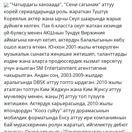
"Чатырдагы ханзаада", "Сени сагынам" аттуу
корей сериалдарында роль жараткан Түштүк
Кореялык актёр жана ырчы Сеул шаарында жарык
дүйнөгө келген. Пак 6-класста окуп жаткан кезинде
үй-бүлөсү менен АКШнын Түндүк Виржиния
аймагына көчүп кетип, актёрдун балалыгынын көбү
ошол жакта өткөн. Ючхон 2001-жылы өткөрүлгөн
музыкалык сынакта жеңишке жетишип, таланттарды
издөө жана аларга продюссердик кызмат көрсөтүү
үчүн ачылган SM Entertainment агенттигине
чакырылган. Андан соң, 2003-2009-жылдар
аралыгында DВSК аттуу топто ырдаган. 2010-жылы
аталган топтун Ким Жеджун жана Ким Жунсу аттуу
мүчөлөрү менен, жаңы JYJ аттуу топ түзүүгө
жетишкен. Актёрдук карьерасында, 2010-жылы
япондордун "Кооз сүйүү" аттуу дорамасынын
мобилдик форматында Ёнсу аттуу ири компаниянын
бай мураскеринин ролун жаратып, ийгиликтүү дебют
жасаган. Ошол эле жылы "Сонгюнгвандагы жаңжал"