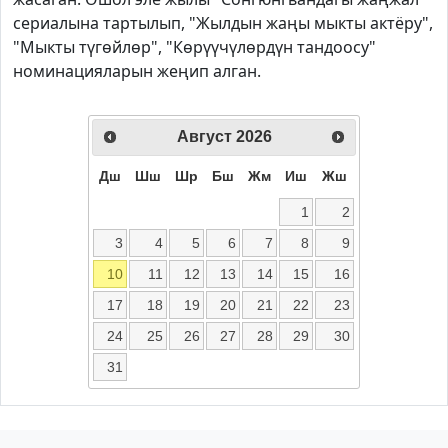
сериалына тартылып, "Жылдын жаңы мыкты актёру",
"Мыкты түгөйлөр", "Көрүүчүлөрдүн тандоосу"
номинацияларын жеңип алган.
Август
2026
Дш
Шш
Шр
Бш
Жм
Иш
Жш
1
2
3
4
5
6
7
8
9
10
11
12
13
14
15
16
17
18
19
20
21
22
23
24
25
26
27
28
29
30
31