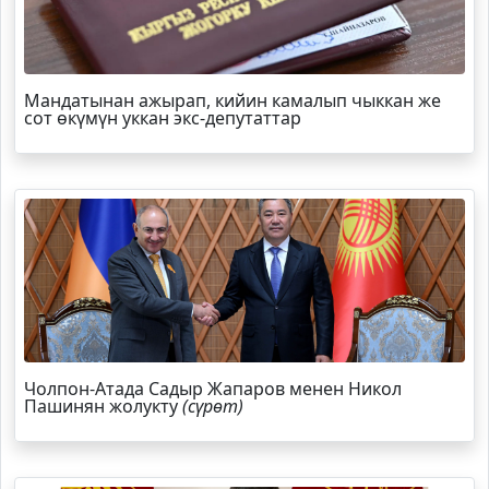
Мандатынан ажырап, кийин камалып чыккан же
сот өкүмүн уккан экс-депутаттар
Чолпон-Атада Садыр Жапаров менен Никол
Пашинян жолукту
(сүрөт)