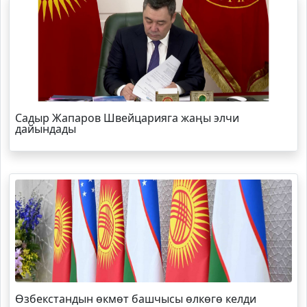
Садыр Жапаров Швейцарияга жаңы элчи
дайындады
Өзбекстандын өкмөт башчысы өлкөгө келди