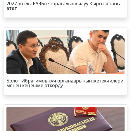
2027-жылы ЕАЭБге төрагалык кылуу Кыргызстанга
өтөт
Болот
Ибрагимов
күч органдарынын жетекчилери
менен кеңешме өткөрдү