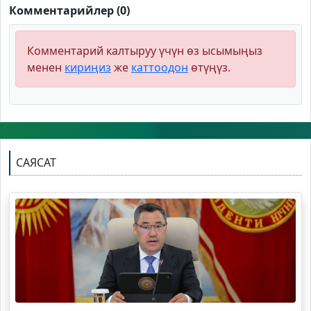
Комментарийлер (0)
Комментарий калтыруу үчүн өз ысымыңыз
менен
кириңиз
же
каттоодон
өтүңүз.
САЯСАТ