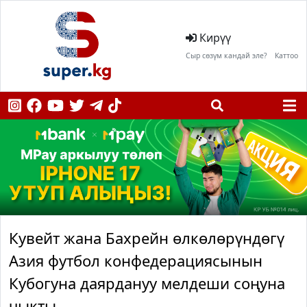
Кирүү
Сыр сөзүм кандай эле?
Каттоо
Кувейт жана Бахрейн өлкөлөрүндөгү
Азия футбол конфедерациясынын
Кубогуна даярдануу мелдеши соңуна
чыкты