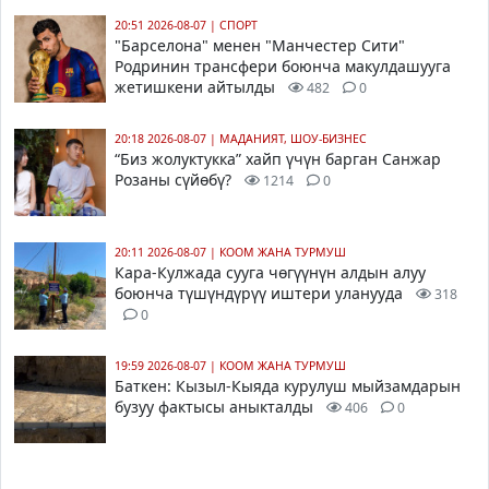
20:51 2026-08-07
|
СПОРТ
"Барселона" менен "Манчестер Сити"
Родринин трансфери боюнча макулдашууга
жетишкени айтылды
482
0
20:18 2026-08-07
|
МАДАНИЯТ, ШОУ-БИЗНЕС
“Биз жолуктукка” хайп үчүн барган Санжар
Розаны сүйөбү?
1214
0
20:11 2026-08-07
|
КООМ ЖАНА ТУРМУШ
Кара-Кулжада сууга чөгүүнүн алдын алуу
боюнча түшүндүрүү иштери уланууда
318
0
19:59 2026-08-07
|
КООМ ЖАНА ТУРМУШ
Баткен: Кызыл-Кыяда курулуш мыйзамдарын
бузуу фактысы аныкталды
406
0