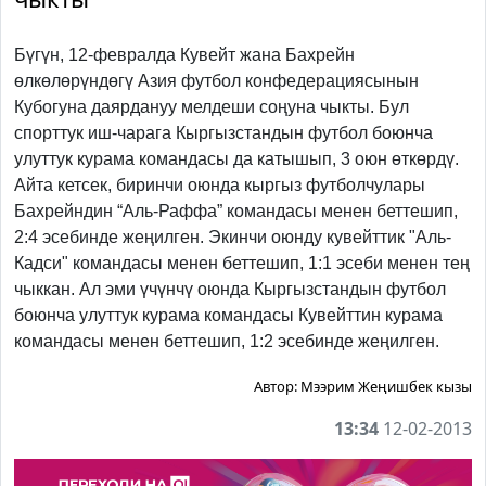
Бүгүн, 12-февралда Кувейт жана Бахрейн
өлкөлөрүндөгү Азия футбол конфедерациясынын
Кубогуна даярдануу мелдеши соңуна чыкты. Бул
спорттук иш-чарага Кыргызстандын футбол боюнча
улуттук курама командасы да катышып, 3 оюн өткөрдү.
Айта кетсек, биринчи оюнда кыргыз футболчулары
Бахрейндин “Аль-Раффа” командасы менен беттешип,
2:4 эсебинде жеңилген. Экинчи оюнду кувейттик "Аль-
Кадси" командасы менен беттешип, 1:1 эсеби менен тең
чыккан. Ал эми үчүнчү оюнда Кыргызстандын футбол
боюнча улуттук курама командасы Кувейттин курама
командасы менен беттешип, 1:2 эсебинде жеңилген.
Автор:
Мээрим Жеңишбек кызы
13:34
12-02-2013