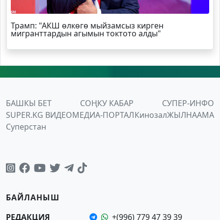
Трамп
: "АКШ өлкөгө мыйзамсыз кирген
мигранттардын агымын токтото алды"
БАШКЫ БЕТ
СОҢКУ КАБАР
СУПЕР-ИНФО
SUPER.KG ВИДЕО
МЕДИА-ПОРТАЛ
Кинозал
ЖЫЛНААМА
Суперстан
БАЙЛАНЫШ
РЕДАКЦИЯ
+(996) 779 47 39 39