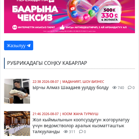
Жазылуу
РУБРИКАДАГЫ СОҢКУ КАБАРЛАР
22:38 2026-08-07
|
МАДАНИЯТ, ШОУ-БИЗНЕС
Ырчы Алмаз Шаадаев уулдуу болду
740
0
21:46 2026-08-07
|
КООМ ЖАНА ТУРМУШ
Жол кыймылынын коопсуздугун жогорулатуу
үчүн ведомстволор аралык кызматташтык
талкууланды
311
0