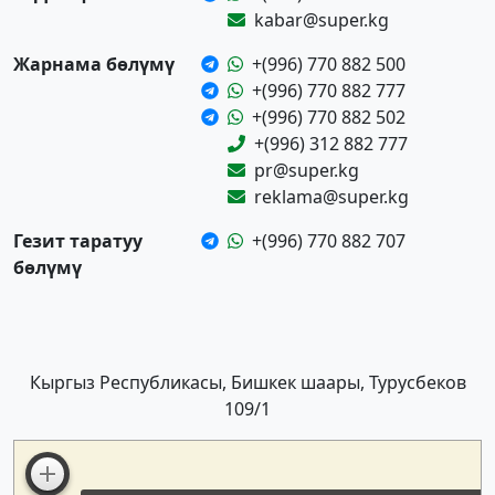
kabar@super.kg
Жарнама бөлүмү
+(996) 770 882 500
+(996) 770 882 777
+(996) 770 882 502
+(996) 312 882 777
pr@super.kg
reklama@super.kg
Гезит таратуу
+(996) 770 882 707
бөлүмү
Кыргыз Республикасы, Бишкек шаары, Турусбеков
109/1