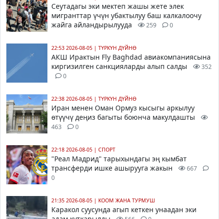
Сеутадагы эки мектеп жашы жете элек
мигранттар үчүн убактылуу баш калкалоочу
жайга айландырылууда
259
0
22:53 2026-08-05
|
ТҮРКҮН ДҮЙНӨ
АКШ Ирактын Fly Baghdad авиакомпаниясына
киргизилген санкцияларды алып салды
352
0
22:38 2026-08-05
|
ТҮРКҮН ДҮЙНӨ
Иран менен Оман Ормуз кысыгы аркылуу
өтүүчү деңиз багыты боюнча макулдашты
463
0
22:18 2026-08-05
|
СПОРТ
"Реал Мадрид" тарыхындагы эң кымбат
трансферди ишке ашырууга жакын
667
0
21:35 2026-08-05
|
КООМ ЖАНА ТУРМУШ
Каракол суусунда агып кеткен унаадан эки
адам куткарылды