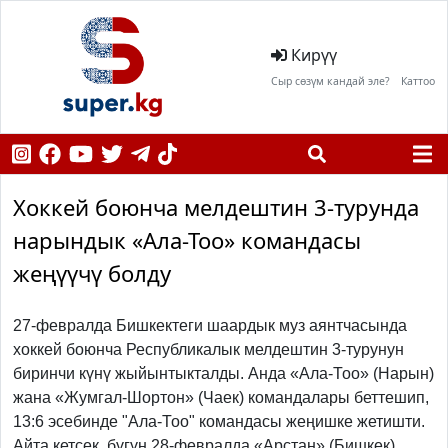
Кирүү
Сыр сөзүм кандай эле?
Каттоо
Хоккей боюнча мелдештин 3-турунда
нарындык «Ала-Тоо» командасы
жеңүүчү болду
27-февралда Бишкектеги шаардык муз аянтчасында
хоккей боюнча Республикалык мелдештин 3-турунун
биринчи күнү жыйынтыкталды. Анда «Ала-Тоо» (Нарын)
жана «Жумгал-Шортон» (Чаек) командалары беттешип,
13:6 эсебинде "Ала-Тоо" командасы жеңишке жетишти.
Айта кетсек, бүгүн 28-февралда «Арстан» (Бишкек)