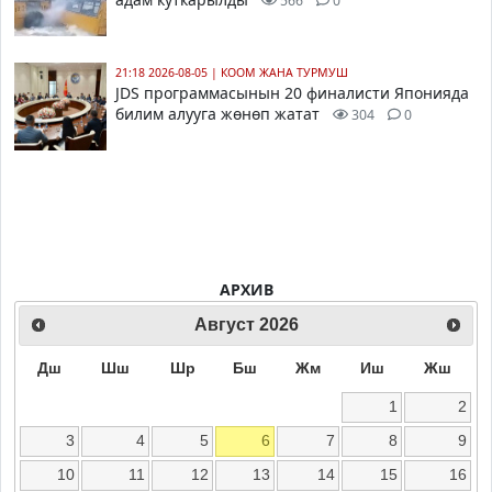
566
0
21:18 2026-08-05
|
КООМ ЖАНА ТУРМУШ
JDS программасынын 20 финалисти Японияда
билим алууга жөнөп жатат
304
0
АРХИВ
Август
2026
Дш
Шш
Шр
Бш
Жм
Иш
Жш
1
2
3
4
5
6
7
8
9
10
11
12
13
14
15
16