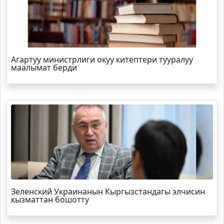
Агартуу министрлиги окуу китептери тууралуу
маалымат берди
Зеленский Украинанын Кыргызстандагы элчисин
кызматтан бошотту