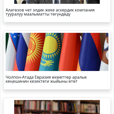
Алагөзов чет элдик жеке аскердик компания
тууралуу маалыматты төгүндөдү
Чолпон-Атада Евразия өкмөттөр аралык
кеңешинин кезектеги жыйыны өтөт