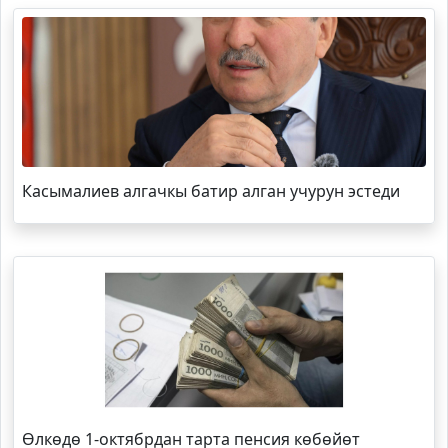
Касымалиев алгачкы батир алган учурун эстеди
Өлкөдө 1-октябрдан тарта пенсия көбөйөт