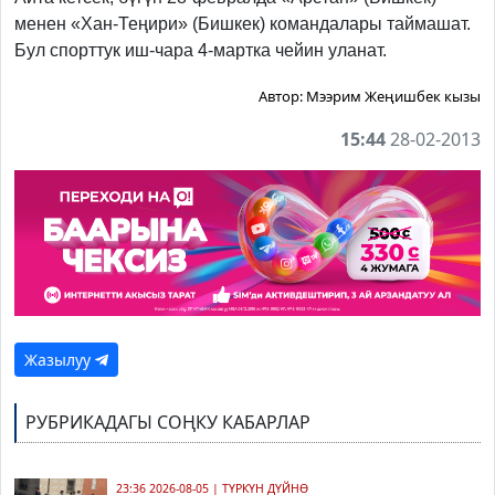
менен «Хан-Теңири» (Бишкек) командалары таймашат.
Бул спорттук иш-чара 4-мартка чейин уланат.
Автор:
Мээрим Жеңишбек кызы
15:44
28-02-2013
Жазылуу
РУБРИКАДАГЫ СОҢКУ КАБАРЛАР
23:36 2026-08-05
|
ТҮРКҮН ДҮЙНӨ