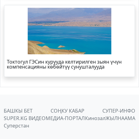
Токтогул ГЭСин курууда келтирилген зыян үчүн
компенсацияны көбөйтүү сунушталууда
БАШКЫ БЕТ
СОҢКУ КАБАР
СУПЕР-ИНФО
SUPER.KG ВИДЕО
МЕДИА-ПОРТАЛ
Кинозал
ЖЫЛНААМА
Суперстан