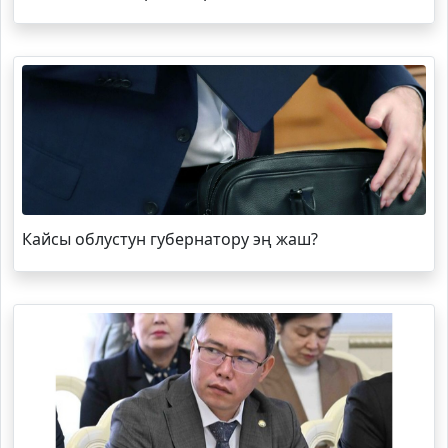
Кайсы облустун губернатору эң жаш?