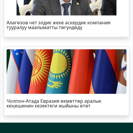
Алагөзов чет элдик жеке аскердик компания
тууралуу маалыматты төгүндөдү
Чолпон-Атада Евразия өкмөттөр аралык
кеңешинин кезектеги жыйыны өтөт