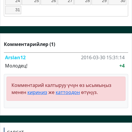
24
25
26
27
28
29
30
31
Комментарийлер (1)
Arslan12
2016-03-30 15:31:14
Молодец!
+4
Комментарий калтыруу үчүн өз ысымыңыз
менен
кириңиз
же
каттоодон
өтүңүз.