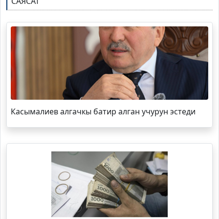
САЯСАТ
Касымалиев алгачкы батир алган учурун эстеди