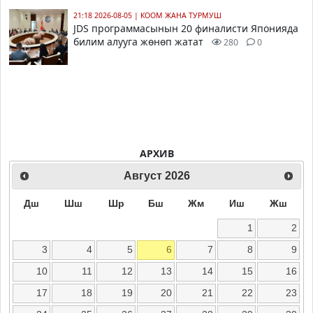
21:18 2026-08-05
|
КООМ ЖАНА ТУРМУШ
JDS программасынын 20 финалисти Японияда
билим алууга жөнөп жатат
280
0
АРХИВ
Август
2026
Дш
Шш
Шр
Бш
Жм
Иш
Жш
1
2
3
4
5
6
7
8
9
10
11
12
13
14
15
16
17
18
19
20
21
22
23