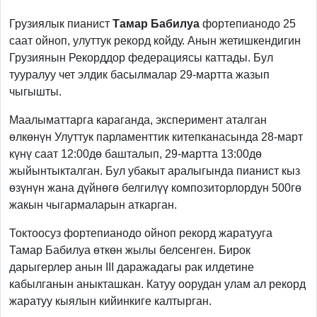
Previous
Next
Грузиялык пианист
Тамар Бабилуа
фортепианодо 25
саат ойноп, улуттук рекорд койду. Анын жетишкендигин
Грузиянын Рекорддор федерациясы каттады. Бул
тууралуу чет элдик басылмалар 29-мартта жазып
чыгышты.
Маалыматтарга караганда, эксперимент аталган
өлкөнүн Улуттук парламенттик китепканасында 28-март
күнү саат 12:00дө башталып, 29-мартта 13:00дө
жыйынтыкталган. Бул убакыт аралыгында пианист кыз
өзүнүн жана дүйнөгө белгилүү композиторлордун 500гө
жакын чыгармаларын аткарган.
Токтоосуз фортепианодо ойноп рекорд жаратууга
Тамар Бабилуа өткөн жылы белсенген. Бирок
дарыгерлер анын III даражадагы рак илдетине
кабылганын аныкташкан. Катуу оорудан улам ал рекорд
жаратуу кыялын кийинкиге калтырган.