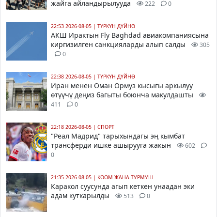
жайга айландырылууда
222
0
22:53 2026-08-05
|
ТҮРКҮН ДҮЙНӨ
АКШ Ирактын Fly Baghdad авиакомпаниясына
киргизилген санкцияларды алып салды
305
0
22:38 2026-08-05
|
ТҮРКҮН ДҮЙНӨ
Иран менен Оман Ормуз кысыгы аркылуу
өтүүчү деңиз багыты боюнча макулдашты
411
0
22:18 2026-08-05
|
СПОРТ
"Реал Мадрид" тарыхындагы эң кымбат
трансферди ишке ашырууга жакын
602
0
21:35 2026-08-05
|
КООМ ЖАНА ТУРМУШ
Каракол суусунда агып кеткен унаадан эки
адам куткарылды
513
0