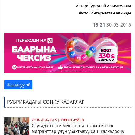
Автор:
Турсунай Алымкулова
Фото:
Интернеттен алынды
15:21
30-03-2016
Жазылуу
РУБРИКАДАГЫ СОҢКУ КАБАРЛАР
23:36 2026-08-05
|
ТҮРКҮН ДҮЙНӨ
Сеутадагы эки мектеп жашы жете элек
мигранттар үчүн убактылуу баш калкалоочу