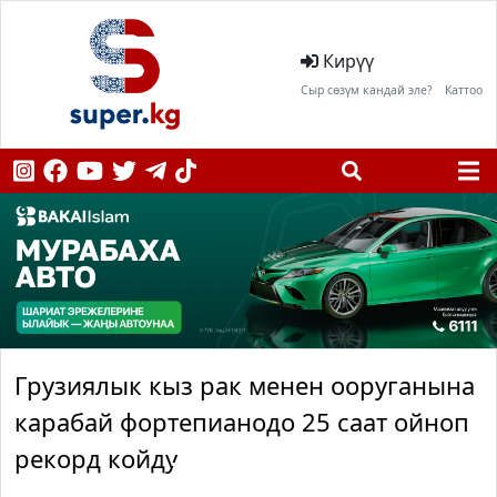
Кирүү
Сыр сөзүм кандай эле?
Каттоо
Грузиялык кыз рак менен ооруганына
карабай фортепианодо 25 саат ойноп
рекорд койду