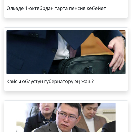
Өлкөдө 1-октябрдан тарта пенсия көбөйөт
Кайсы облустун губернатору эң жаш?