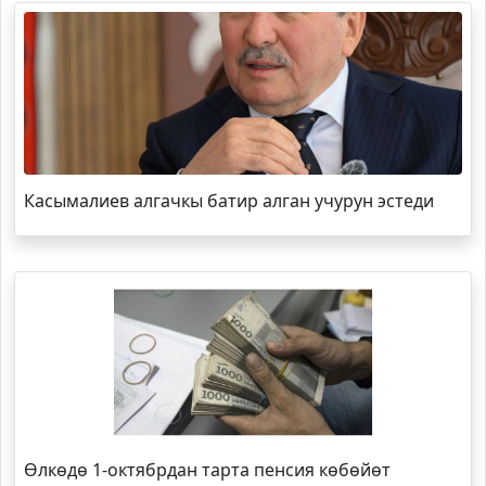
Касымалиев алгачкы батир алган учурун эстеди
Өлкөдө 1-октябрдан тарта пенсия көбөйөт