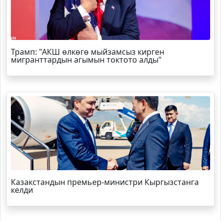
Трамп
: "АКШ өлкөгө мыйзамсыз кирген
мигранттардын агымын токтото алды"
Казакстандын премьер-министри Кыргызстанга
келди