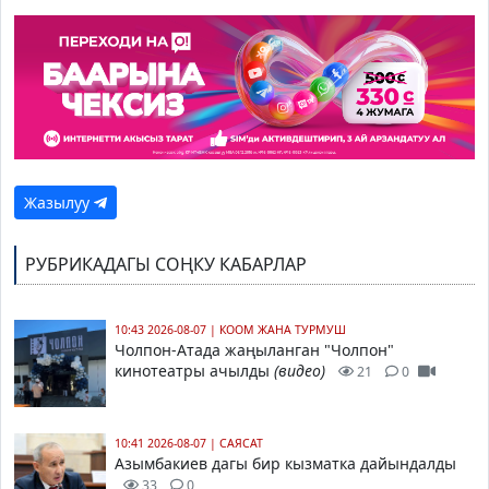
Жазылуу
РУБРИКАДАГЫ СОҢКУ КАБАРЛАР
10:43 2026-08-07
|
КООМ ЖАНА ТУРМУШ
Чолпон-Атада жаңыланган "Чолпон"
кинотеатры ачылды
(видео)
21
0
10:41 2026-08-07
|
САЯСАТ
Азымбакиев дагы бир кызматка дайындалды
33
0