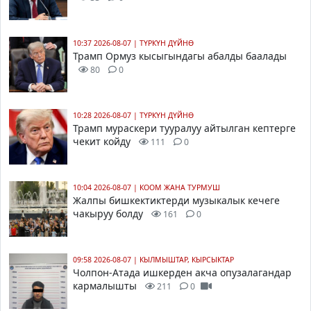
10:37 2026-08-07
|
ТҮРКҮН ДҮЙНӨ
Трамп Ормуз кысыгындагы абалды баалады
80
0
10:28 2026-08-07
|
ТҮРКҮН ДҮЙНӨ
Трамп мураскери тууралуу айтылган кептерге
чекит койду
111
0
10:04 2026-08-07
|
КООМ ЖАНА ТУРМУШ
Жалпы бишкектиктерди музыкалык кечеге
чакыруу болду
161
0
09:58 2026-08-07
|
КЫЛМЫШТАР, КЫРСЫКТАР
Чолпон-Атада ишкерден акча опузалагандар
кармалышты
211
0