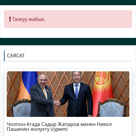
Талкуу жабык.
САЯСАТ
Чолпон-Атада Садыр Жапаров менен Никол
Пашинян жолукту
(сүрөт)