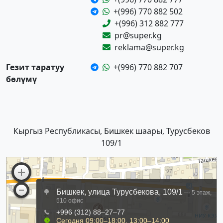
+(996) 770 882 502
+(996) 312 882 777
pr@super.kg
reklama@super.kg
Гезит таратуу
+(996) 770 882 707
бөлүмү
Кыргыз Республикасы, Бишкек шаары, Турусбеков
109/1