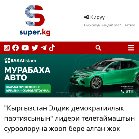
Кирүү
Сыр сөзүм кандай эле?
Каттоо
"Кыргызстан Элдик демократиялык
партиясынын" лидери телетаймаштын
суроолоруна жооп бере алган жок