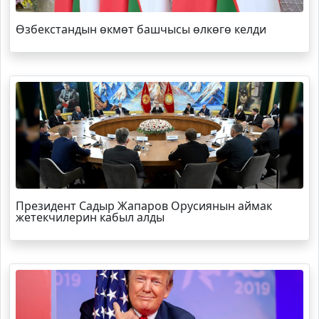
Өзбекстандын өкмөт башчысы өлкөгө келди
Президент Садыр Жапаров Орусиянын аймак
жетекчилерин кабыл алды