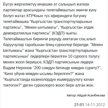
Бүгүн жергиликтүү кеңешке ат салышып жаткан
партиялар арасындагы телетаймаштын экинчи күнү
болуп жатат. КТРКнын түз эфириндеги бүгүнкү
телетаймашка "Кыргызстан транспортчуларынын
партиясы", "Мекен ынтымагы", "Кыргызстан элдик
демократиялык партиясы" (КЭДП) чыкты.
Телетаймаштын биринчи раунду аяктаган соң алып
баруучулар тарабынан блиц-суроолор берилди. "Мекен
Ынтымагы" жана "Кыргызстан транспортчуларынын
партиясынын" лидерлери берилген 10 суроого толугу
менен жооп беришсе, КЭДП партиясынын лидери
Вадим Неронов "200 сомдун бетинде кимдин сүрөтү?",
"Кино үйүнө кимдин ысымы берилген?" жана
"Кыргызстанда казинолордун ишмердүүлүгү качан
токтогон?" деген суроолорго жооп бере алган жок.
Автор:
Айдай Асанбекова
21:01
14-11-2012