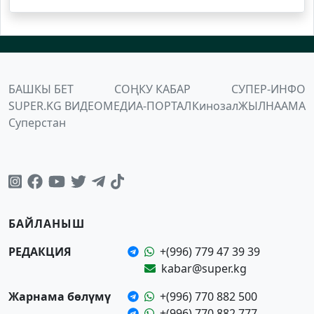
БАШКЫ БЕТ
СОҢКУ КАБАР
СУПЕР-ИНФО
SUPER.KG ВИДЕО
МЕДИА-ПОРТАЛ
Кинозал
ЖЫЛНААМА
Суперстан
БАЙЛАНЫШ
РЕДАКЦИЯ
+(996) 779 47 39 39
kabar@super.kg
Жарнама бөлүмү
+(996) 770 882 500
+(996) 770 882 777