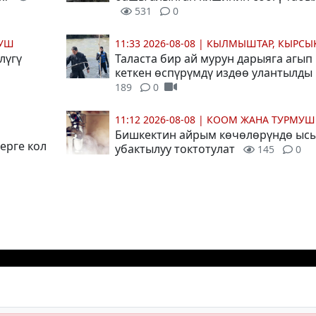
531
0
МУШ
11:33 2026-08-08
|
КЫЛМЫШТАР, КЫРСЫ
лүгү
Таласта бир ай мурун дарыяга агып
кеткен өспүрүмдү издөө улантылд
189
0
11:12 2026-08-08
|
КООМ ЖАНА ТУРМУШ
Бишкектин айрым көчөлөрүндө ысы
ерге кол
убактылуу токтотулат
145
0