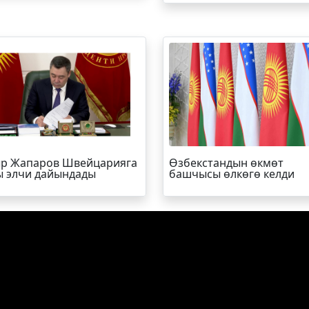
р Жапаров Швейцарияга
Өзбекстандын өкмөт
 элчи дайындады
башчысы өлкөгө келди