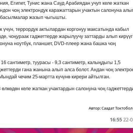
ия, Египет, Тунис жана Сауд Арабиядан учуп келе жаткан
ндон чоң электрондук каражаттарын учактын салонуна алы
ик басылмалар жазып чыгышты.
к үчүн, террордук актылардан коргонуу максатында кабыл
е, чоңураак гаджеттерде жарылуучу заттарды алып кирүүг
онуна ноутбук, планшет, DVD-плеер жана башка чоң
 16 сантиметр, туурасы - 9,3 сантиметр, калыңдыгы 1,5
жеттерди гана жанына алып алса болот. Андан чоң электро
Мындай чечим 25-мартта күчүнө кирери айтылган.
 өлкөдөн келе жаткан учактардын салонуна чоң гаджеттерд
Автор:
Саадат Токтобол
16:55
22-0