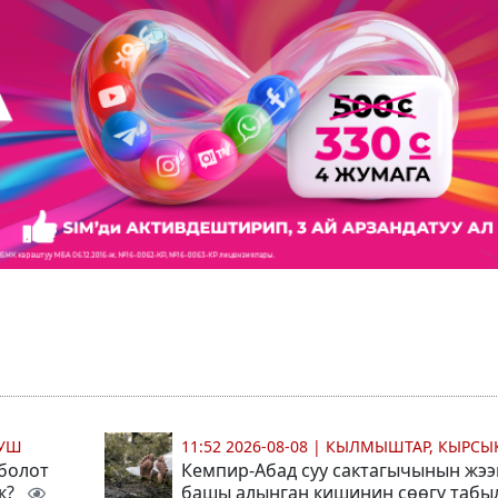
МУШ
11:52 2026-08-08
|
КЫЛМЫШТАР, КЫРСЫ
 болот
Кемпир-Абад суу сактагычынын жээ
ек?
башы алынган кишинин сөөгү табы