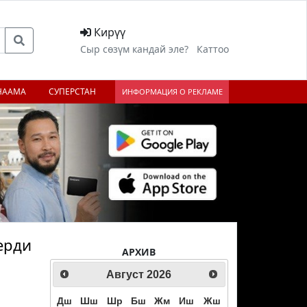
Кирүү
Сыр сөзүм кандай эле?
Каттоо
НААМА
СУПЕРСТАН
ИНФОРМАЦИЯ О РЕКЛАМЕ
ерди
АРХИВ
Август
2026
ext
Дш
Шш
Шр
Бш
Жм
Иш
Жш