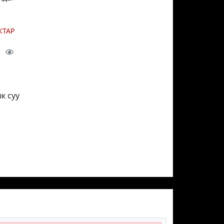
КТАР
ы
к суу