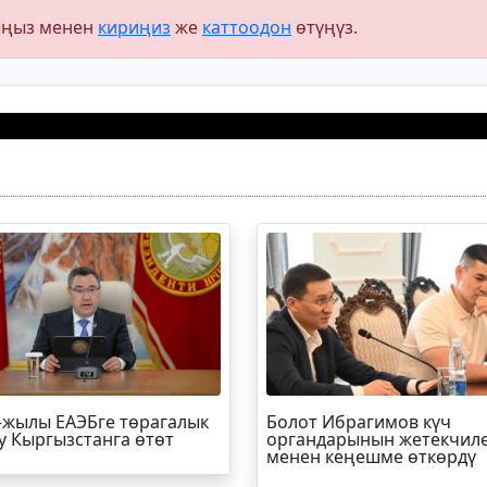
ыңыз менен
кириңиз
же
каттоодон
өтүңүз.
-жылы ЕАЭБге төрагалык
Болот
Ибрагимов
күч
у Кыргызстанга өтөт
органдарынын жетекчил
менен кеңешме өткөрдү