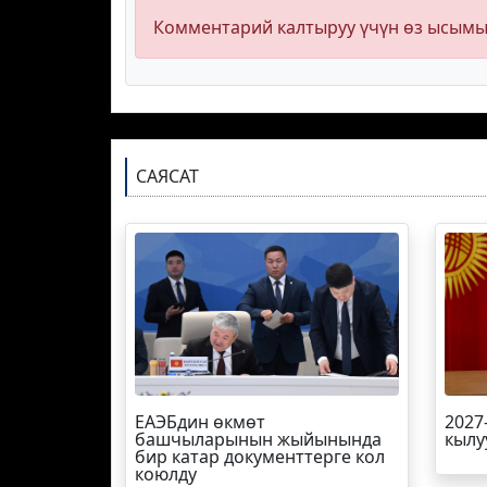
Комментарий калтыруу үчүн өз ысым
САЯСАТ
ЕАЭБдин өкмөт
2027
башчыларынын жыйынында
кылу
бир катар документтерге кол
коюлду