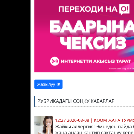
Жазылуу
РУБРИКАДАГЫ СОҢКУ КАБАРЛАР
12:27 2026-08-08
|
КООМ ЖАНА ТУР
Жайкы аллергия: Эмнеден пайда
жана андан кантип сактануу кер