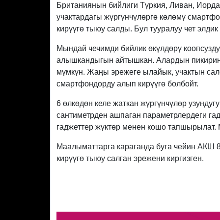
Британиянын бийлиги Түркия, Ливан, Иордан
учактардагы жүргүнчүлөргө көлөмү смартфо
кирүүгө тыюу салды. Бул тууралуу чет элд
Мындай чечимди бийлик өкүлдөрү коопсузду
алышкандыгын айтышкан. Алардын пикиринд
мүмкүн. Жаңы эрежеге ылайык, учактын сал
смартфондорду алып кирүүгө болбойт.
6 өлкөдөн келе жаткан жүргүнчүлөр узундугу
сантиметрден ашпаган параметрлердеги гад
гаджеттер жүктөр менен кошо тапшырылат. 
Маалыматтарга караганда буга чейин АКШ 8
кирүүгө тыюу салган эрежени киргизген.