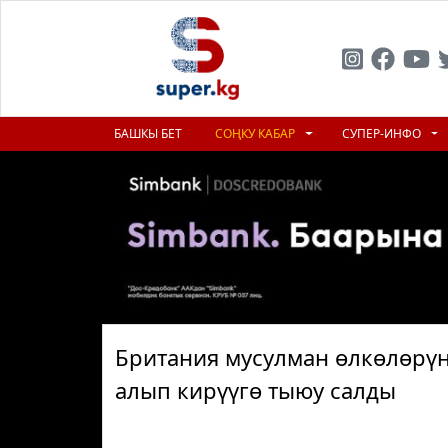
БАШКЫ БЕТ
СОҢКУ КАБАР
СУПЕР-ИНФО
Британия мусулман өлкөлөрүн
алып кирүүгө тыюу салды
Previous