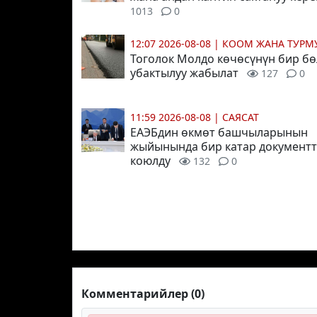
1013
0
12:07 2026-08-08
|
КООМ ЖАНА ТУР
Тоголок Молдо көчөсүнүн бир бө
убактылуу жабылат
127
0
11:59 2026-08-08
|
САЯСАТ
ЕАЭБдин өкмөт башчыларынын
жыйынында бир катар документт
коюлду
132
0
Комментарийлер (0)