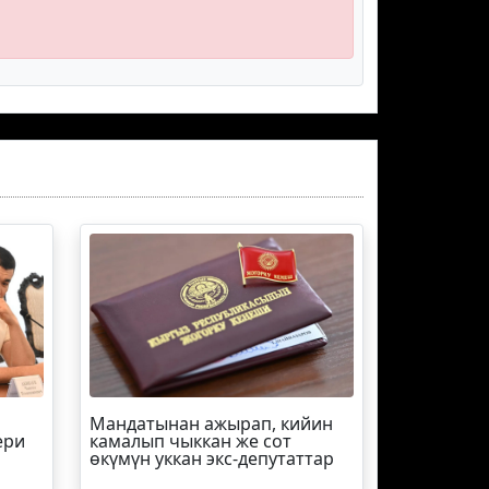
Мандатынан ажырап, кийин
ери
камалып чыккан же сот
өкүмүн уккан экс-депутаттар