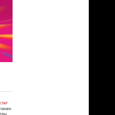
КТАР
гинен
лды