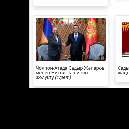
Чолпон-Атада Садыр Жапаров
Сады
менен Никол Пашинян
жаңы
жолукту
(сүрөт)
ЭЛДИК КАБАР