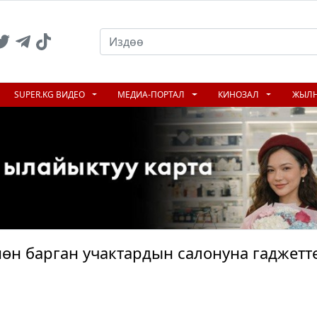
SUPER.KG ВИДЕО
МЕДИА-ПОРТАЛ
КИНОЗАЛ
ЖЫЛ
өн барган учактардын салонуна гаджетт
N