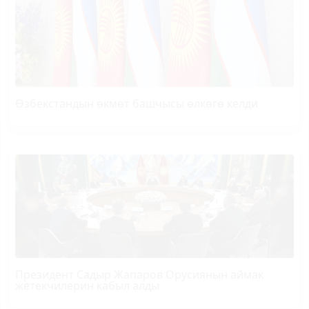
Өзбекстандын өкмөт башчысы өлкөгө келди
Президент Садыр Жапаров Орусиянын аймак
жетекчилерин кабыл алды