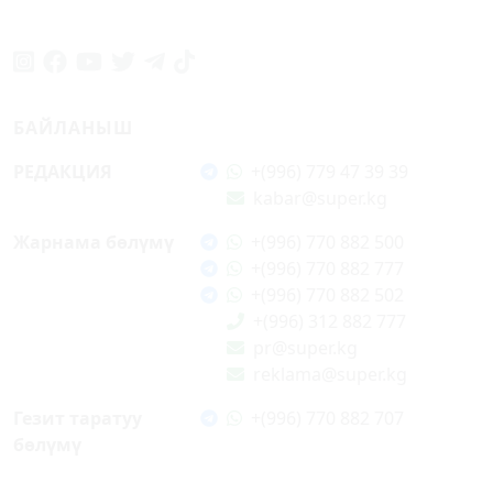
БАЙЛАНЫШ
РЕДАКЦИЯ
+(996) 779 47 39 39
kabar@super.kg
Жарнама бөлүмү
+(996) 770 882 500
+(996) 770 882 777
+(996) 770 882 502
+(996) 312 882 777
pr@super.kg
reklama@super.kg
Гезит таратуу
+(996) 770 882 707
бөлүмү