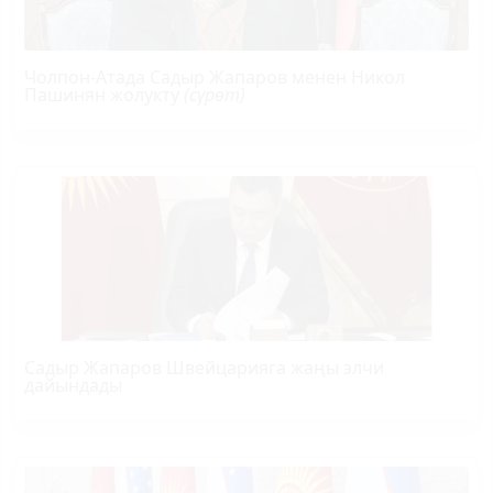
Чолпон-Атада Садыр Жапаров менен Никол
Пашинян жолукту
(сүрөт)
Садыр Жапаров Швейцарияга жаңы элчи
дайындады