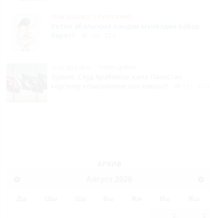
15:34 2026-08-07
|
СУПЕР-ИНФО
Уктоо абалыңыз кандай мүнөздөн кабар
берет?
144
0
15:32 2026-08-07
|
ТҮРКҮН ДҮЙНӨ
Түркия, Сауд Арабиясы жана Пакистан
коргонуу келишимине кол коюшат
173
0
АРХИВ
Август
2026
Дш
Шш
Шр
Бш
Жм
Иш
Жш
1
2