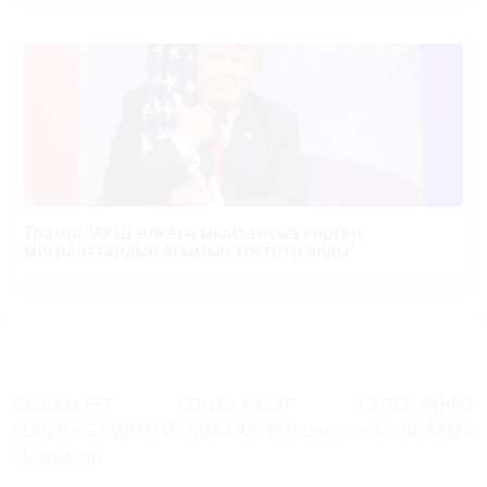
Трамп
: "АКШ өлкөгө мыйзамсыз кирген
мигранттардын агымын токтото алды"
БАШКЫ БЕТ
СОҢКУ КАБАР
СУПЕР-ИНФО
SUPER.KG ВИДЕО
МЕДИА-ПОРТАЛ
Кинозал
ЖЫЛНААМА
Суперстан