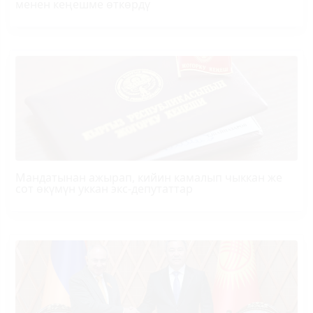
менен кеңешме өткөрдү
Мандатынан ажырап, кийин камалып чыккан же
сот өкүмүн уккан экс-депутаттар