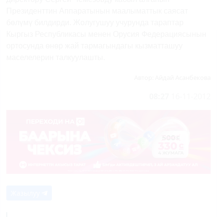
Президенттин Аппаратынын маалыматтык саясат
бөлүмү билдирди. Жолугушуу учурунда тараптар
Кыргыз Республикасы менен Орусия Федерациясынын
ортосунда өнөр жай тармагындагы кызматташуу
маселелерин талкуулашты.
Автор:
Айдай Асанбекова
08:27
16-11-2012
Жазылуу