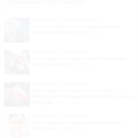
РУБРИКАДАГЫ СОҢКУ КАБАРЛАР
16:33 2026-08-07
|
КООМ ЖАНА ТУРМУШ
Таласта асфальт-бетон заводунда көчмө
текшерүү жүргүзүлдү
36
0
16:24 2026-08-07
|
ТҮРКҮН ДҮЙНӨ
Таиланддагы атышуудан каза болгондордун
саны 7ге жетти
106
0
16:16 2026-08-07
|
ТҮРКҮН ДҮЙНӨ
Иран Ормуз кысыгында экинчи деңиз
багытынын ачылышына жол бербей турганын
билдирди
189
0
16:07 2026-08-07
|
ТҮРКҮН ДҮЙНӨ
Тишке туура кам көрүү үчүн эмнеге көңүл
буруу керек?
84
0