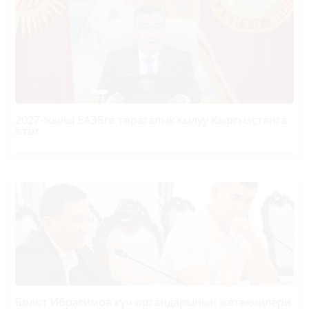
2027-жылы ЕАЭБге төрагалык кылуу Кыргызстанга
өтөт
Болот
Ибрагимов
күч органдарынын жетекчилери