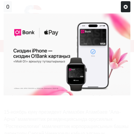
Кирүү
Сыр сөзүм кандай эле?
Каттоо
Алмазбек Атамбаев орусиялык
"Ростехнологии" мамлекеттик
корпорациясынын башкы директору
Сергей Чемезов менен жолугушту
Previous
Next
15-ноябрь күнү президент Алмазбек Атамбаев “Ала-
Арча” мамлекеттик резиденциясында орусиялык
"Ростехнологии" мамлекеттик корпорациясынын башкы
директору Сергей Чемезовду кабыл алганын