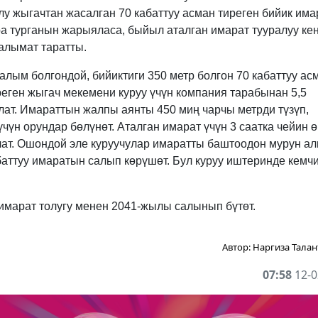
лу жыгачтан жасалган 70 кабаттуу асман тиреген бийик има
ра турганын жарыяласа, быйыл аталган имарат тууралуу ке
алымат таратты.
алым болгондой, бийиктиги 350 метр болгон 70 кабаттуу ас
реген жыгач мекемени куруу үчүн компания тарабынан 5,5
ат. Имараттын жалпы аянты 450 миң чарчы метрди түзүп,
чүн орундар бөлүнөт. Аталган имарат үчүн 3 саатка чейин ө
лат. Ошондой эле куруучулар имаратты баштоодон мурун ал
абаттуу имаратын салып көрүшөт. Бул куруу иштеринде кемч
н имарат толугу менен 2041-жылы салынып бүтөт.
Автор:
Наргиза Талан
07:58
12-0