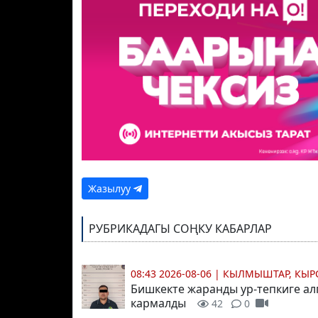
Жазылуу
РУБРИКАДАГЫ СОҢКУ КАБАРЛАР
08:43 2026-08-06
|
КЫЛМЫШТАР, КЫР
Бишкекте жаранды ур-тепкиге ал
кармалды
42
0