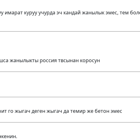
туу имарат куруу учурда эч кандай жанылык эмес, тем бо
ышса жанылыкты россия твсынан коросун
стоит го жыгач деген жыгач да темир же бетон эмес
экенин.