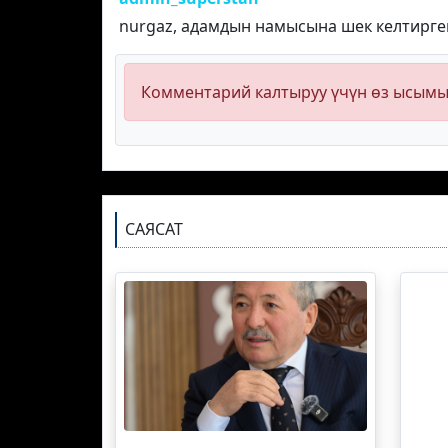
nurgaz, адамдын намысына шек келтирген
Комментарий калтыруу үчүн өз ысым
САЯСАТ