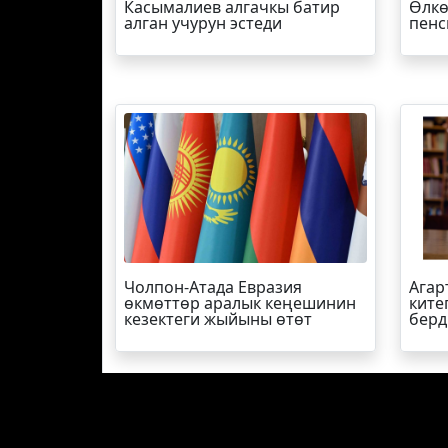
Касымалиев алгачкы батир
Өлкө
алган учурун эстеди
пенс
Чолпон-Атада Евразия
Агар
өкмөттөр аралык кеңешинин
ките
кезектеги жыйыны өтөт
берд