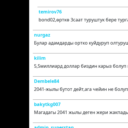
temirov76
bond02,өрткө 3саат туруштук бере тур
nurgaz
Булар адамдарды ортко куйдуруп олтуру
kilim
5,5миллиард доллар биздин карыз болуп к
Dembele84
2041-жылы бутот дейт,ага чейин не болуп
bakytkg007
Магадагы 2041 жылы деген жери жакпады
admin_superstan