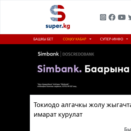
БАШКЫ БЕТ
СОҢКУ КАБАР
СУПЕР-ИНФО
Токиодо алгачкы жолу жыгачта
имарат курулат
Бы