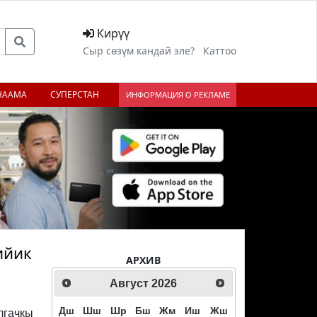
Кирүү
Сыр сөзүм кандай эле?
Каттоо
НААМА
СУПЕРСТАН
ИНФОРМАЦИЯ О РЕКЛАМЕ
ийик
АРХИВ
Август
2026
Дш
Шш
Шр
Бш
Жм
Иш
Жш
лгачкы