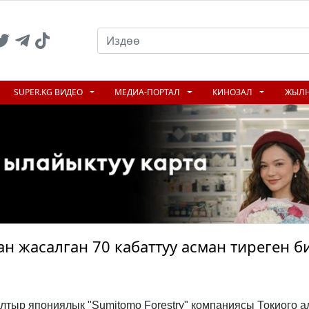
SUPER.KG ВИДЕО
МЕДИА-ПОРТАЛ
КИНОЗАЛ
ЖЫЛ
н жасалган 70 кабаттуу асман тиреген б
лтыр япониялык "Sumitomo Forestry" компаниясы Токиого а