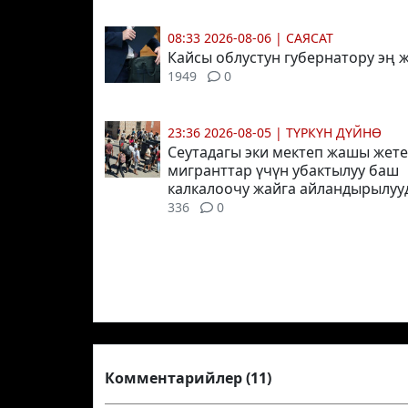
08:33 2026-08-06
|
САЯСАТ
Кайсы облустун губернатору эң
1949
0
23:36 2026-08-05
|
ТҮРКҮН ДҮЙНӨ
Сеутадагы эки мектеп жашы жете
мигранттар үчүн убактылуу баш
калкалоочу жайга айландырылуу
336
0
Комментарийлер (11)