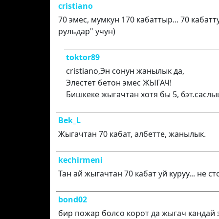
cristiano
70 эмес, мумкун 170 кабаттыр... 70 кабат
рульдар" учун)
toktor89
cristiano,Эн сонун жанылык да,
Элестет бетон эмес ЖЫГАЧ!
Бишкеке жыгачтан хотя бы 5, 6эт.сасл
Bek_L
Жыгачтан 70 кабат, албетте, жанылык.
kechirmeni
Тан ай жыгачтан 70 кабат уй куруу... не 
bond02
бир пожар болсо корот да жыгач кандай 