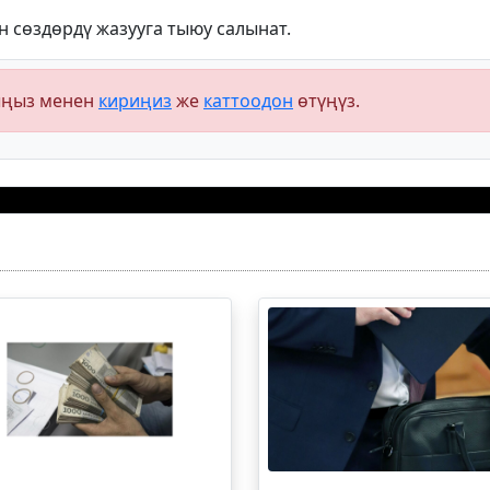
 сөздөрдү жазууга тыюу салынат.
ыңыз менен
кириңиз
же
каттоодон
өтүңүз.