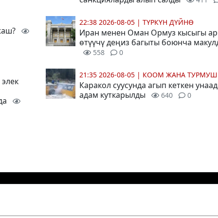
22:38 2026-08-05
|
ТҮРКҮН ДҮЙНӨ
 жаш?
Иран менен Оман Ормуз кысыгы ар
өтүүчү деңиз багыты боюнча маку
558
0
21:35 2026-08-05
|
КООМ ЖАНА ТУРМУШ
 элек
Каракол суусунда агып кеткен унаад
адам куткарылды
640
0
да