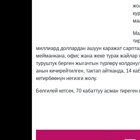
жо
ку
ма
Ма
ти
миллиард доллардан ашуун каражат сарптал
мейманкана, офис жана жеке турак жайлар ү
туруштук берген жыгачтын түрлөрү колдону
анын кичирейтилген, тактап айтканда, 14 к
кетирбөөнүн негизги жолу.
Белгилей кетсек, 70 кабаттуу асман тиреге