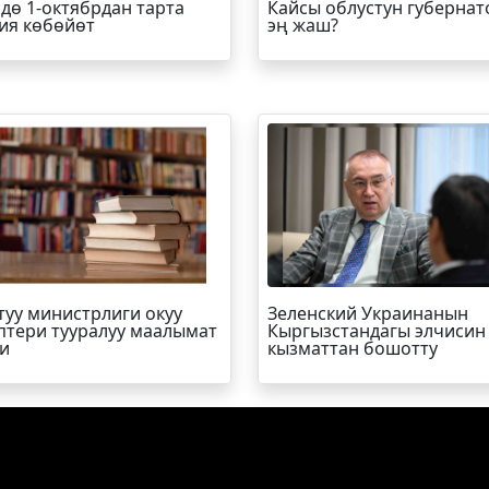
дө 1-октябрдан тарта
Кайсы облустун губернат
ия көбөйөт
эң жаш?
туу министрлиги окуу
Зеленский Украинанын
птери тууралуу маалымат
Кыргызстандагы элчисин
и
кызматтан бошотту