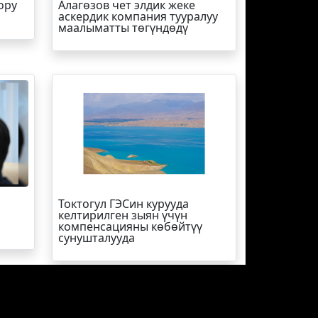
ору
Алагөзов чет элдик жеке
аскердик компания тууралуу
маалыматты төгүндөдү
Токтогул ГЭСин курууда
келтирилген зыян үчүн
компенсацияны көбөйтүү
сунушталууда