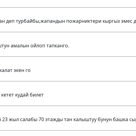
ган деп турбайбы,жапандын пожарниктери кыргыз эмес д
штун амалын ойлоп тапканго.
алат экен го
 кетет кудай билет
 23 жыл салабы 70 этажды тан калыштуу бунун башка с