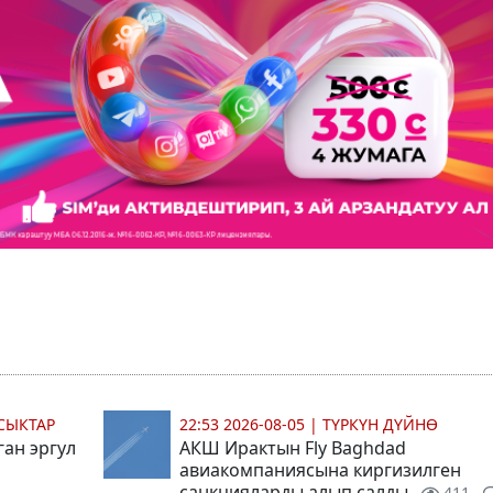
СЫКТАР
22:53 2026-08-05
|
ТҮРКҮН ДҮЙНӨ
ган эргул
АКШ Ирактын Fly Baghdad
авиакомпаниясына киргизилген
санкцияларды алып салды
411