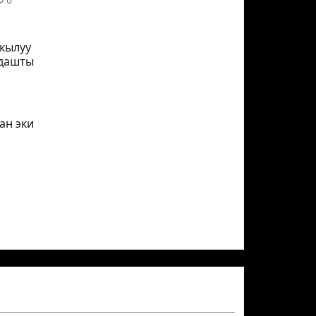
кылуу
лдашты
ан эки