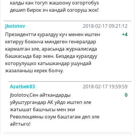
калды кан тогуп жашоону озгортобуз
дешип бирок эч кандай озгоруш жок!
jbolotov
2018-02-17 09:21:12
Президентти куралдуу куч менен иштен
+4
кетируу боюнча миндеген генералдар
кармалган эле, арасында журналисида
башкасыда бар экен. Биздеда куралдуу
которулущко катышкандар ушундай
жазаланыш керек болчу.
Azatbek83
2018-02-17 19:59:59
jbolotov,Сен айткандарды
0
уйуштургандар АК уйдо иштеп эле
жатышат башчысы мен эки
Революцияны озум баштагам деп эле
айттыго!