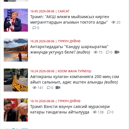
16:45 2026-08-06
|
САЯСАТ
Трамп
: "АКШ өлкөгө мыйзамсыз кирген
мигранттардын агымын токтото алды"
20
0
16:28 2026-08-06
|
ТҮРКҮН ДҮЙНӨ
Антарктидадагы "Кандуу шаркыратма"
жөнүндө уктуңуз беле?
(видео)
75
0
16:24 2026-08-06
|
КООМ ЖАНА ТУРМУШ
Автокраны кулаган компанияга 200 миң сом
айып салынып, адис иштен алынды
(видео)
141
0
16:16 2026-08-06
|
ТҮРКҮН ДҮЙНӨ
Трамп Вэнсти өзүнүн саясий мураскери
катары тандаганы айтылууда
138
0