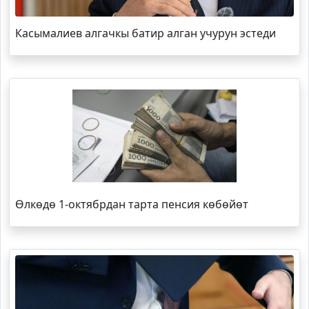
Касымалиев алгачкы батир алган учурун эстеди
Өлкөдө 1-октябрдан тарта пенсия көбөйөт