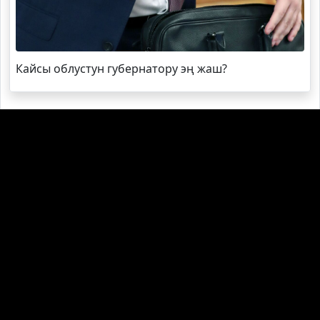
Кайсы облустун губернатору эң жаш?
Алагөзов чет элдик жеке аскердик компания
тууралуу маалыматты төгүндөдү