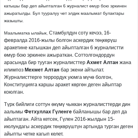
катышы бар деп айыпталган 6 журналист өмүр бою эркинен
ажыратылды. Бул тууралуу чет элдик маалымат булактары
жазышты.
Стамбулдун соту кечээ, 16-
Маалыматка ылайык,
февралда 2016-жылы болгон аскердик төңкөрүш
аракетине катышкан деп айыпталган 6 журналистти
өмүр бою эркинен ажыраткан. Соттолгондордун
арасында бир тууган журналисттер
Ахмет Алтан
жана
илимпоз
Мехмет Алтан
бар экени айтылат.
Журналисттерге террордук уюмга мүчө болгон,
Конституцияга каршы аракет көргөн деген айыптар
коюлган.
Түрк бийлиги соттун өкүмү чыккан журналисттерди дин
аалымы
Фетхуллах Гүленге
байланышы бар деп да
айыптаган. Айта кетсек, Гүлен 2016-жылдын 15-
июлундагы аскердик төңкөрүштүн артында турган деген
айыпты четке кагып келет.