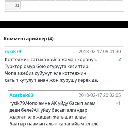
31
Комментарийлер (4)
rysik79
2018-02-17 08:41:30
Коттеджин сатыка койсо жаман коробуз.
-2
Турктор омур бою отурууга кесиптир.
Чопа эжебиз суйунуп эле коттеджин
сатып кутулуп анан жон журушу керек да.
Azatbek83
2018-02-17 20:02:05
rysik79,Чопо эмне АК уйду басып алам
+1
деди беле?АК уйду басып алгандар
жыргап эле жашап жатышат алды
баатыр наамын алып карапайым эл эле