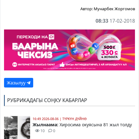
Автор:
Мунарбек Жоргомов
08:33
17-02-2018
Жазылуу
РУБРИКАДАГЫ СОҢКУ КАБАРЛАР
16:49 2026-08-06
|
ТҮРКҮН ДҮЙНӨ
Жылнаама:
Хиросима окуясына 81 жыл толду
10
0