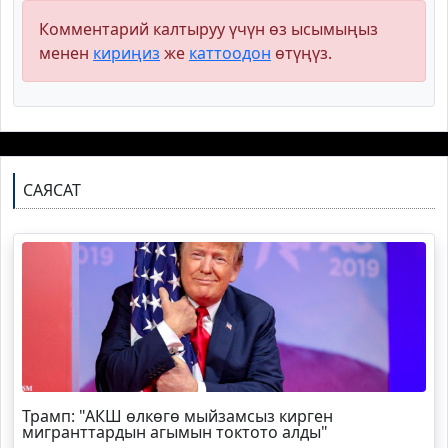
Комментарий калтыруу үчүн өз ысымыңыз
менен
кириңиз
же
каттоодон
өтүңүз.
САЯСАТ
Трамп
: "АКШ өлкөгө мыйзамсыз кирген
мигранттардын агымын токтото алды"