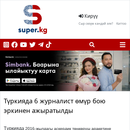
Кирүү
Сыр сөзүм кандай эле?
Каттоо
Түркияда 6 журналист өмүр бою
эркинен ажыратылды
Түркияда
2016-жылдагы аскердик төңкөрүш аракетине