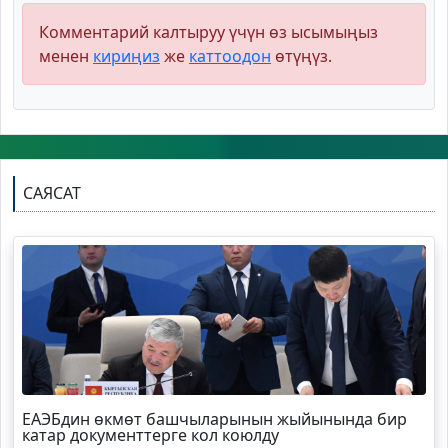
Комментарий калтыруу үчүн өз ысымыңыз
менен
кириңиз
же
каттоодон
өтүңүз.
САЯСАТ
ЕАЭБдин өкмөт башчыларынын жыйынында бир
катар документтерге кол коюлду