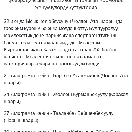
Previous
Next
22-июнда Ысык-Көл облусунун Чолпон-Ата шаарында
грек-рим күрөшү боюнча мелдеш өттү. Бул тууралуу
Мамлекеттик дене тарбия жана спорт агенттигинин
басма сөз кызматы маалымдады. Мелдешке
Кыргызстан жана Казакстандын атынан 250 балбан
катышты. Мелдештин жыйынтыгы салмактык
категорияларга жараша төмөнкүдөй болду.
21 килограмга чейин - Барсбек Асанкожоев (Чолпон-Ата
шаары)
24 килограмга чейин - Жолдош Курманбек уулу (Каракол
шаары)
27 килограмга чейин - Таалайбек Бейшенбек уулу
(Нарын шаары)