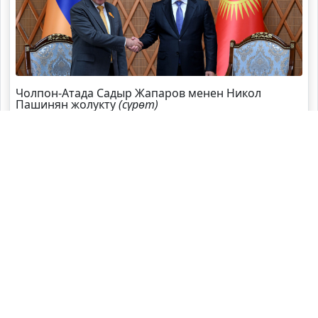
Чолпон-Атада Садыр Жапаров менен Никол
Пашинян жолукту
(сүрөт)
Садыр Жапаров Швейцарияга жаңы элчи
дайындады