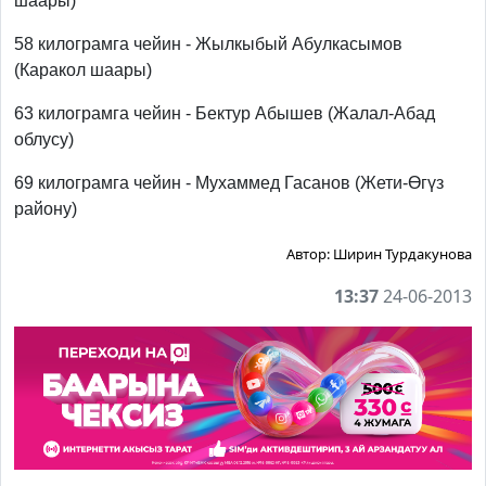
шаары)
58 килограмга чейин - Жылкыбый Абулкасымов
(Каракол шаары)
63 килограмга чейин - Бектур Абышев (Жалал-Абад
облусу)
69 килограмга чейин - Мухаммед Гасанов (Жети-Өгүз
району)
Автор:
Ширин Турдакунова
13:37
24-06-2013