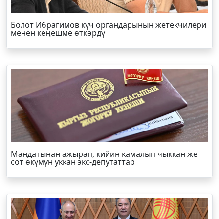
Болот
Ибрагимов
күч органдарынын жетекчилери
менен кеңешме өткөрдү
Мандатынан ажырап, кийин камалып чыккан же
сот өкүмүн уккан экс-депутаттар