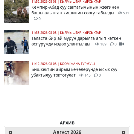
11:52 2026-08-08
|
КЫЛМЫШТАР, КЫРСЫКТАР
Кемпир-Абад суу сактагычынын жээгинен
башы алынган кишинин сөөгү табылды
531
0
11:33 2026-08-08
|
КЫЛМЫШТАР, КЫРСЫКТАР
Таласта бир ай мурун дарыяга агып кеткен
өспүрүмдү издөө улантылды
189
0
11:12 2026-08-08
|
КООМ ЖАНА ТУРМУШ
Бишкектин айрым көчөлөрүндө ысык суу
убактылуу токтотулат
145
0
АРХИВ
Август
2026