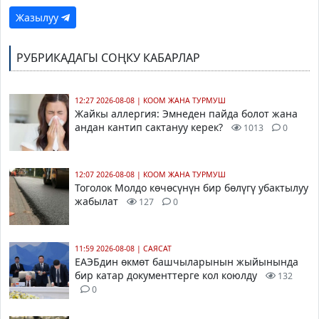
Жазылуу
РУБРИКАДАГЫ СОҢКУ КАБАРЛАР
12:27 2026-08-08
|
КООМ ЖАНА ТУРМУШ
Жайкы аллергия: Эмнеден пайда болот жана
андан кантип сактануу керек?
1013
0
12:07 2026-08-08
|
КООМ ЖАНА ТУРМУШ
Тоголок Молдо көчөсүнүн бир бөлүгү убактылуу
жабылат
127
0
11:59 2026-08-08
|
САЯСАТ
ЕАЭБдин өкмөт башчыларынын жыйынында
бир катар документтерге кол коюлду
132
0