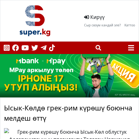
Кирүү
Сыр сөзүм кандай эле?
Каттоо
Ысык-Көлдө грек-рим күрөшү боюнча
мелдеш өттү