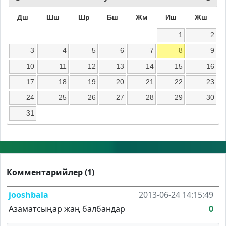
Дш
Шш
Шр
Бш
Жм
Иш
Жш
1
2
3
4
5
6
7
8
9
10
11
12
13
14
15
16
17
18
19
20
21
22
23
24
25
26
27
28
29
30
31
Комментарийлер (1)
jooshbala
2013-06-24 14:15:49
Азаматсыңар жаң балбандар
0