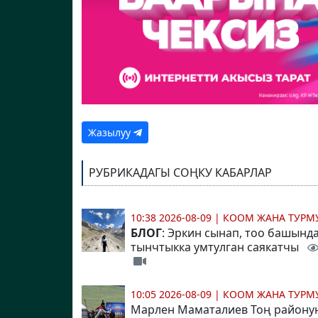
Жазылуу
РУБРИКАДАГЫ СОҢКУ КАБАРЛАР
10:38 2026-08-09
|
КООМ ЖАНА ТУР
БЛОГ
: Эркин сынап, тоо башынд
тынчтыкка умтулган саякатчы
10:05 2026-08-09
|
КООМ ЖАНА ТУР
Марлен Маматалиев Тоң районун