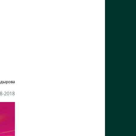
адырова
8-2018