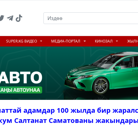
SUPER.KG ВИДЕО
МЕДИА-ПОРТАЛ
КИНОЗАЛ
ЖЫЛ
наттай адамдар 100 жылда бир жарал
кум Салтанат Саматованы жакындар