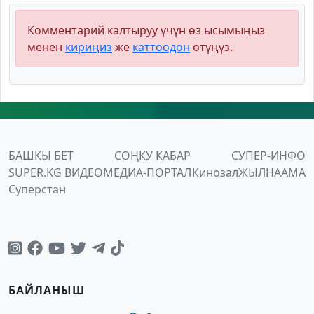
Комментарий калтыруу үчүн өз ысымыңыз
менен
кириңиз
же
каттоодон
өтүңүз.
БАШКЫ БЕТ
СОҢКУ КАБАР
СУПЕР-ИНФО
SUPER.KG ВИДЕО
МЕДИА-ПОРТАЛ
Кинозал
ЖЫЛНААМА
Суперстан
БАЙЛАНЫШ