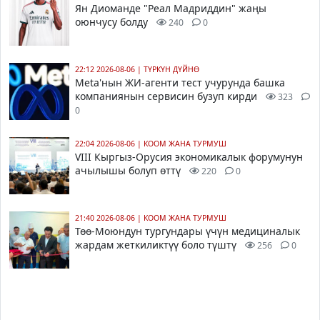
Ян Диоманде "Реал Мадриддин" жаңы
оюнчусу болду
240
0
22:12 2026-08-06
|
ТҮРКҮН ДҮЙНӨ
Meta'нын ЖИ-агенти тест учурунда башка
компаниянын сервисин бузуп кирди
323
0
22:04 2026-08-06
|
КООМ ЖАНА ТУРМУШ
VIII Кыргыз-Орусия экономикалык форумунун
ачылышы болуп өттү
220
0
21:40 2026-08-06
|
КООМ ЖАНА ТУРМУШ
Төө-Моюндун тургундары үчүн медициналык
жардам жеткиликтүү боло түштү
256
0