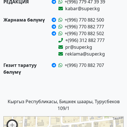
РЕДАКЦИЯ
+(996) 779 47 39 39
kabar@super.kg
Жарнама бөлүмү
+(996) 770 882 500
+(996) 770 882 777
+(996) 770 882 502
+(996) 312 882 777
pr@super.kg
reklama@super.kg
Гезит таратуу
+(996) 770 882 707
бөлүмү
Кыргыз Республикасы, Бишкек шаары, Турусбеков
109/1