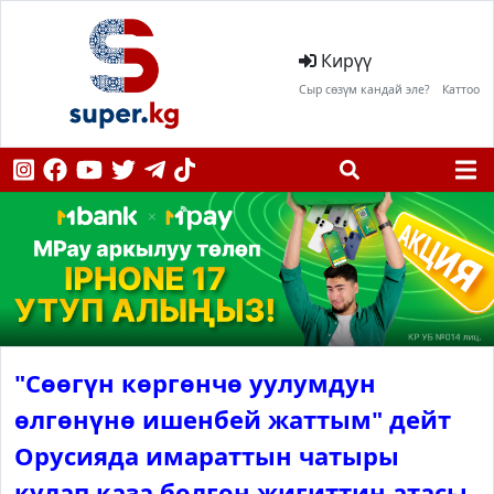
Кирүү
Сыр сөзүм кандай эле?
Каттоо
"Сөөгүн көргөнчө уулумдун
өлгөнүнө ишенбей жаттым" дейт
Орусияда имараттын чатыры
кулап каза болгон жигиттин атасы