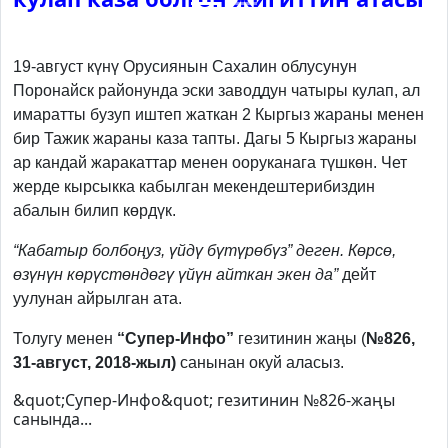
Previous
Next
19-август күнү Орусиянын Сахалин облусунун
Поронайск районунда эски заводдун чатыры кулап, ал
имаратты бузуп иштеп жаткан 2 Кыргыз жараны менен
бир Тажик жараны каза тапты. Дагы 5 Кыргыз жараны
ар кандай жаракаттар менен ооруканага түшкөн. Чет
жерде кырсыкка кабылган мекендештерибиздин
абалын билип көрдүк.
“Кабатыр болбоңуз, үйдү бүтүрөбүз”
деген. Көрсө,
өзүнүн көрүстөндөгү үйүн айткан экен да”
дейт
уулунан айрылган ата.
Толугу менен
“Супер-Инфо”
гезитинин жаңы (
№826,
31-август, 2018-жыл)
санынан окуй аласыз.
&quot;Супер-Инфо&quot; гезитинин №826-жаңы
санында...