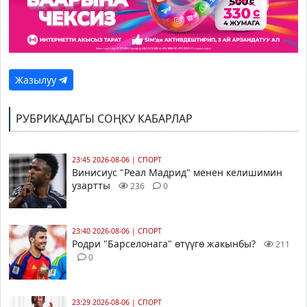
Жазылуу
РУБРИКАДАГЫ СОҢКУ КАБАРЛАР
23:45 2026-08-06
|
СПОРТ
Винисиус "Реал Мадрид" менен келишимин
узартты
236
0
23:40 2026-08-06
|
СПОРТ
Родри "Барселонага" өтүүгө жакынбы?
211
0
23:29 2026-08-06
|
СПОРТ