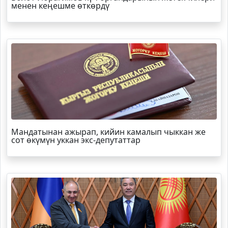
менен кеңешме өткөрдү
Мандатынан ажырап, кийин камалып чыккан же
сот өкүмүн уккан экс-депутаттар