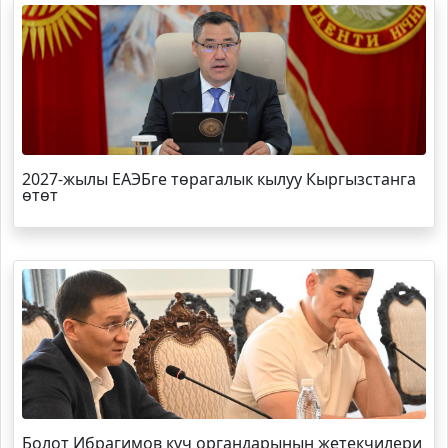
2027-жылы ЕАЭБге төрагалык кылуу Кыргызстанга
өтөт
Болот
Ибрагимов
күч органдарынын жетекчилери