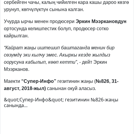
сербейген чачы, калың чийилген кара кашы дароо көзгө
урунуп, көпчүлүктүн сынына калган.
Учурда ырчы менен продюсери
Эркин Мээркановдун
ортосунда келишпестик болуп, продюсер сотко
кайрылган.
“Кайрат жаңы иштешип баштаганда менин бир
сөзүмдү эки кылчу эмес. Акыркы кезде жылдыз
оорусуна кабылып,
көөп кетти
”
, - дейт Эркин
Мээрканов.
Маекти
“Супер-Инфо”
гезитинин жаңы (
№826, 31-
август, 2018-жыл)
санынан окуй аласыз.
&quot;Супер-Инфо&quot; гезитинин №826-жаңы
санында...