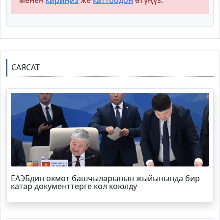
менен
кириңиз
же
каттоодон
өтүңүз.
САЯСАТ
ЕАЭБдин өкмөт башчыларынын жыйынында бир
катар документтерге кол коюлду