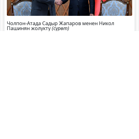
Чолпон-Атада Садыр Жапаров менен Никол
Пашинян жолукту
(сүрөт)
Садыр Жапаров Швейцарияга жаңы элчи
дайындады