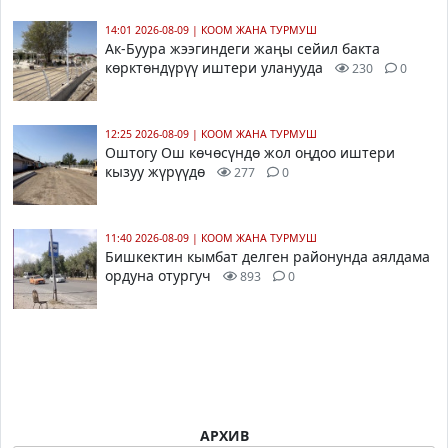
14:01 2026-08-09
|
КООМ ЖАНА ТУРМУШ
Ак-Буура жээгиндеги жаңы сейил бакта
көрктөндүрүү иштери уланууда
230
0
12:25 2026-08-09
|
КООМ ЖАНА ТУРМУШ
Оштогу Ош көчөсүндө жол оңдоо иштери
кызуу жүрүүдө
277
0
11:40 2026-08-09
|
КООМ ЖАНА ТУРМУШ
Бишкектин кымбат делген районунда аялдама
ордуна отургуч
893
0
АРХИВ