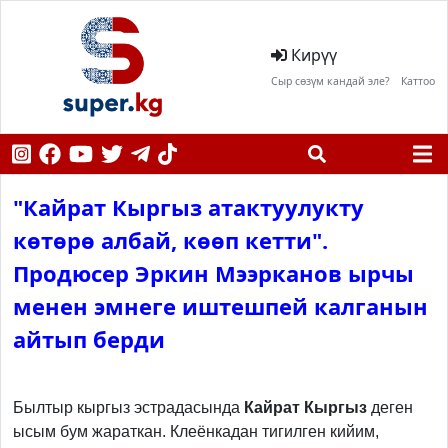
Кирүү
Сыр сөзүм кандай эле?
Каттоо
"Кайрат Кыргыз атактуулукту
көтөрө албай, көөп кетти".
Продюсер Эркин Мээрканов ырчы
менен эмнеге иштешпей калганын
айтып берди
Previous
Next
Былтыр кыргыз эстрадасында
Кайрат Кыргыз
деген
ысым бум жараткан. Клеёнкадан тигилген кийим,