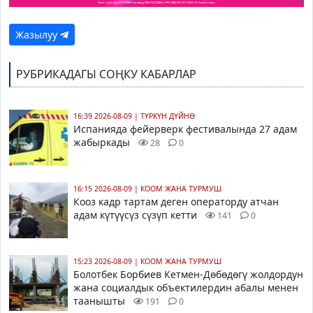
Жазылуу
РУБРИКАДАГЫ СОҢКУ КАБАРЛАР
16:39 2026-08-09
|
ТҮРКҮН ДҮЙНӨ
Испанияда фейерверк фестивалында 27 адам
жабыркады
28
0
16:15 2026-08-09
|
КООМ ЖАНА ТУРМУШ
Кооз кадр тартам деген операторду атчан
адам күтүүсүз сүзүп кетти
141
0
15:23 2026-08-09
|
КООМ ЖАНА ТУРМУШ
Болотбек Борбиев Кетмен-Дөбөдөгү жолдордун
жана социалдык объектилердин абалы менен
таанышты
191
0