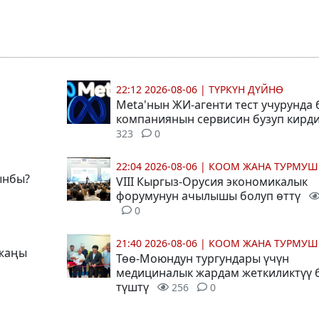
22:12 2026-08-06
|
ТҮРКҮН ДҮЙНӨ
Meta'нын ЖИ-агенти тест учурунда
компаниянын сервисин бузуп кирд
323
0
22:04 2026-08-06
|
КООМ ЖАНА ТУРМУШ
ынбы?
VIII Кыргыз-Орусия экономикалык
форумунун ачылышы болуп өттү
0
21:40 2026-08-06
|
КООМ ЖАНА ТУРМУШ
 жаңы
Төө-Моюндун тургундары үчүн
медициналык жардам жеткиликтүү 
түштү
256
0