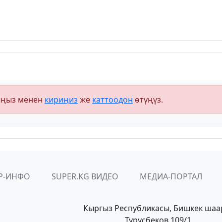
ыңыз менен
кириңиз
же
каттоодон
өтүңүз.
Р-ИНФО
SUPER.KG ВИДЕО
МЕДИА-ПОРТАЛ
Кыргыз Республикасы, Бишкек шаа
Турусбеков 109/1