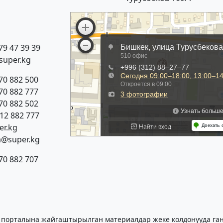
79 47 39 39
super.kg
70 882 500
70 882 777
70 882 502
312 882 777
r.kg
a@super.kg
70 882 707
 порталына жайгаштырылган материалдар жеке колдонууда гана