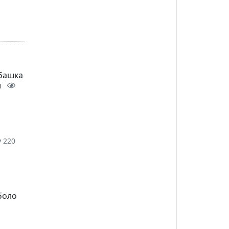
 башка
и
220
боло