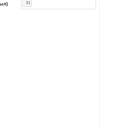
31
жыл)