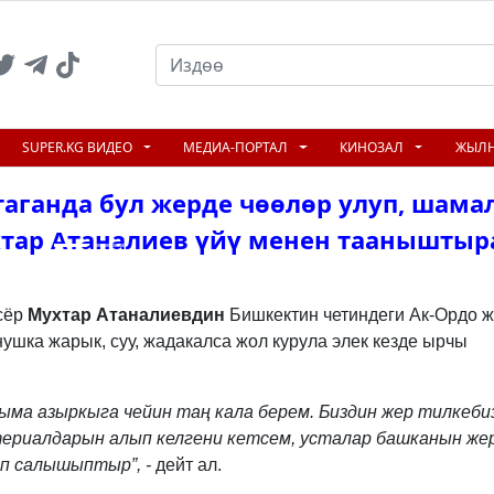
SUPER.KG ВИДЕО
МЕДИА-ПОРТАЛ
КИНОЗАЛ
ЖЫЛ
таганда бул жерде чөөлөр улуп, шама
тар Атаналиев үйү менен тааныштыр
N
сёр
Мухтар Атаналиевдин
Бишкектин четиндеги Ак-Ордо 
нушка жарык, суу, жадакалса жол курула элек кезде ырчы
ыма азыркыга чейин таң кала берем. Биздин жер тилкеби
териалдарын алып келгени кетсем, усталар башканын же
п салышыптыр”, -
дейт ал.