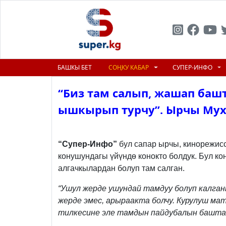
БАШКЫ БЕТ
СОҢКУ КАБАР
СУПЕР-ИНФО
“Биз там салып, жашап баш
ышкырып турчу”. Ырчы Мух
Previous
“Супер-Инфо”
бул сапар ырчы, кинорежис
конушундагы үйүндө конокто болдук. Бул ко
алгачкылардан болуп там салган.
“Ушул жерде ушундай тамдуу болуп калган
жерде эмес, арыраакта болчу. Курулуш ма
тилкесине эле тамдын пайдубалын башта