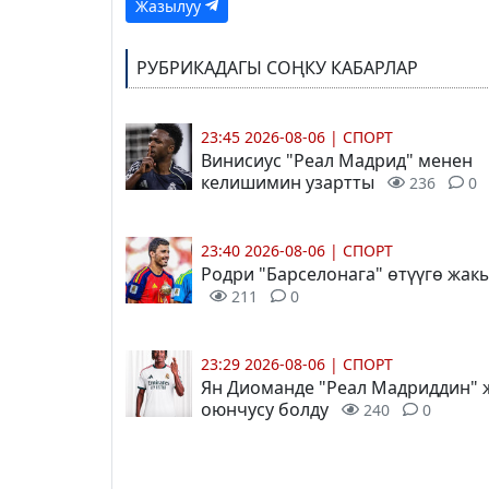
Жазылуу
РУБРИКАДАГЫ СОҢКУ КАБАРЛАР
23:45 2026-08-06
|
СПОРТ
Винисиус "Реал Мадрид" менен
келишимин узартты
236
0
23:40 2026-08-06
|
СПОРТ
Родри "Барселонага" өтүүгө жак
211
0
23:29 2026-08-06
|
СПОРТ
Ян Диоманде "Реал Мадриддин"
оюнчусу болду
240
0