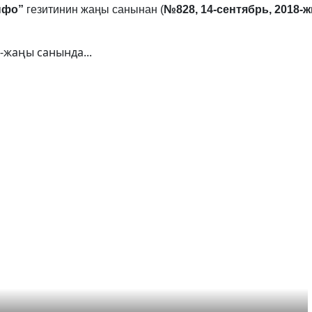
нфо”
гезитинин жаңы санынан (
№828, 14-сентябрь, 2018-
-жаңы санында...