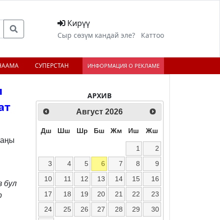
Кирүү
Сыр сөзүм кандай эле?
Каттоо
НААМА
СУПЕРСТАН
ИНФОРМАЦИЯ О РЕКЛАМЕ
л
АРХИВ
ат
Август
2026
ext
Дш
Шш
Шр
Бш
Жм
Иш
Жш
жаңы
1
2
3
4
5
6
7
8
9
10
11
12
13
14
15
16
з бул
17
18
19
20
21
22
23
р
24
25
26
27
28
29
30