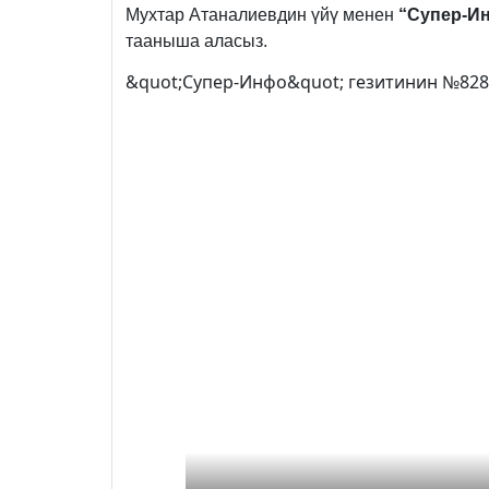
Мухтар Атаналиевдин үйү менен
“Супер-И
тааныша аласыз.
&quot;Супер-Инфо&quot; гезитинин №828