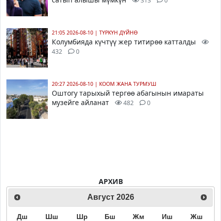
313
0
21:05 2026-08-10
|
ТҮРКҮН ДҮЙНӨ
Колумбияда күчтүү жер титирөө катталды
432
0
20:27 2026-08-10
|
КООМ ЖАНА ТУРМУШ
Оштогу тарыхый тергөө абагынын имараты
музейге айланат
482
0
АРХИВ
Август
2026
Дш
Шш
Шр
Бш
Жм
Иш
Жш