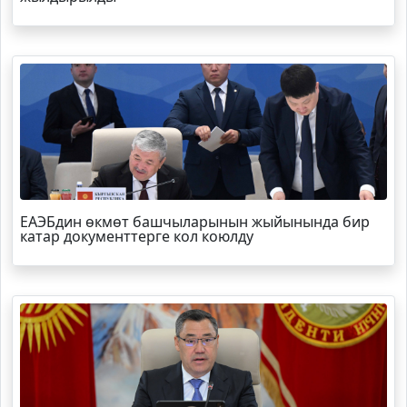
ЕАЭБдин өкмөт башчыларынын жыйынында бир
катар документтерге кол коюлду