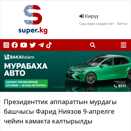
Кирүү
Сыр сөзүм кандай эле?
Каттоо
Президенттик аппараттын мурдагы
башчысы Фарид Ниязов 9-апрелге
чейин камакта калтырылды