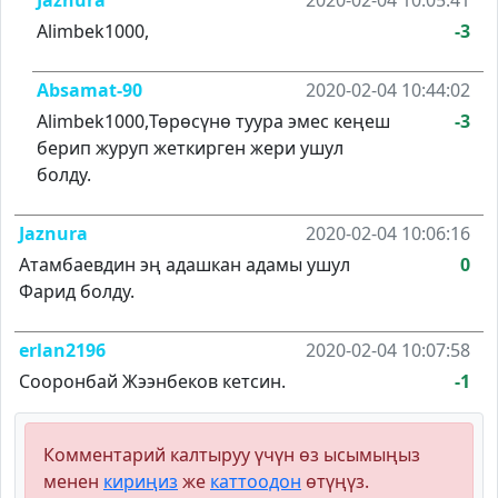
Jaznura
2020-02-04 10:05:41
Alimbek1000,
-3
Absamat-90
2020-02-04 10:44:02
Alimbek1000,Төрөсүнө туура эмес кеңеш
-3
берип журуп жеткирген жери ушул
болду.
Jaznura
2020-02-04 10:06:16
Атамбаевдин эң адашкан адамы ушул
0
Фарид болду.
erlan2196
2020-02-04 10:07:58
Сооронбай Жээнбеков кетсин.
-1
Комментарий калтыруу үчүн өз ысымыңыз
менен
кириңиз
же
каттоодон
өтүңүз.