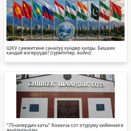
ШКУ саммитине саналуу күндөр калды. Бишкек
кандай өзгөрүүдө?
(сүрөттөр, видео)
"75чилердин каты" боюнча сот отуруму кийинкиге
жылдырылды