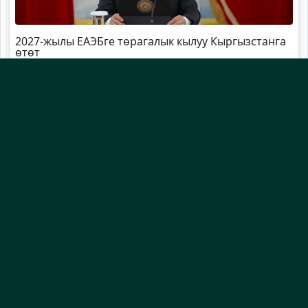
2027-жылы ЕАЭБге төрагалык кылуу Кыргызстанга
өтөт
Болот
Ибрагимов
күч органдарынын жетекчилери
менен кеңешме өткөрдү