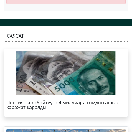
САЯСАТ
Пенсияны көбөйтүүгө 4 миллиард сомдон ашык
каражат каралды