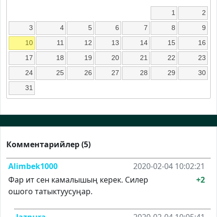
1
2
3
4
5
6
7
8
9
10
11
12
13
14
15
16
17
18
19
20
21
22
23
24
25
26
27
28
29
30
31
Комментарийлер (5)
Alimbek1000
2020-02-04 10:02:21
Фар ит сен камалышың керек. Силер
+2
ошого татыктуусуңар.