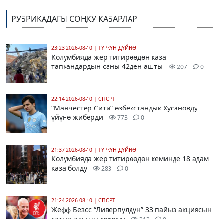
РУБРИКАДАГЫ СОҢКУ КАБАРЛАР
23:23 2026-08-10
|
ТҮРКҮН ДҮЙНӨ
Колумбияда жер титирөөдөн каза
тапкандардын саны 42ден ашты
207
0
22:14 2026-08-10
|
СПОРТ
“Манчестер Сити” өзбекстандык Хусановду
үйүнө жиберди
773
0
21:37 2026-08-10
|
ТҮРКҮН ДҮЙНӨ
Колумбияда жер титирөөдөн кеминде 18 адам
каза болду
283
0
21:24 2026-08-10
|
СПОРТ
Жефф Безос “Ливерпулдун” 33 пайыз акциясын
сатып алышы мүмкүн