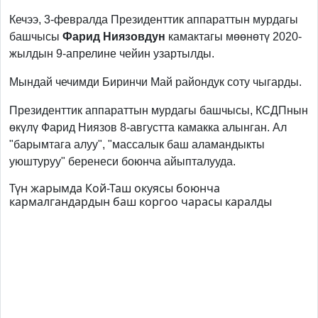
Кечээ, 3-февралда Президенттик аппараттын мурдагы
башчысы
Фарид Ниязовдун
камактагы мөөнөтү 2020-
жылдын 9-апрелине чейин узартылды.
Мындай чечимди Биринчи Май райондук соту чыгарды.
Президенттик аппараттын мурдагы башчысы, КСДПнын
өкүлү Фарид Ниязов 8-августта камакка алынган. Ал
"барымтага алуу", "массалык баш аламандыкты
уюштуруу" беренеси боюнча айыпталууда.
Түн жарымда Кой-Таш окуясы боюнча
кармалгандардын баш коргоо чарасы каралды