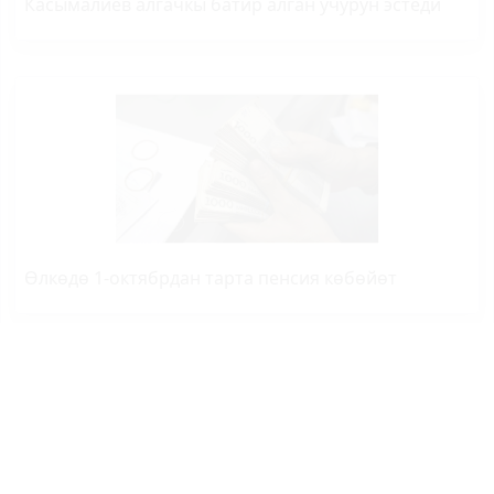
Касымалиев алгачкы батир алган учурун эстеди
Өлкөдө 1-октябрдан тарта пенсия көбөйөт