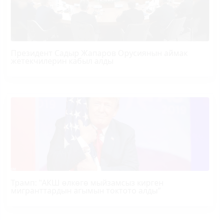
Президент Садыр Жапаров Орусиянын аймак
жетекчилерин кабыл алды
Трамп
: "АКШ өлкөгө мыйзамсыз кирген
мигранттардын агымын токтото алды"