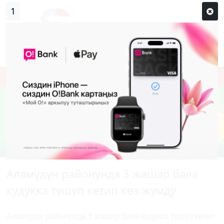
1
Кирүү
Сыр сөзүм кандай эле?
Каттоо
Аламүдүн районунда 3 жашар бала
кудукка түшүп кетип көз жумду
Аламүдүн районунда 3 жашар бала кудукка түшүп кетип