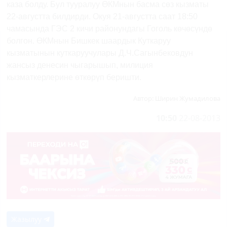
каза болду. Бул тууралуу ӨКМнын басма сөз кызматы
22-августта билдирди. Окуя 21-августта саат 18:50
чамасында ГЭС 2 кичи районундагы Гоголь көчөсүндө
болгон. ӨКМнын Бишкек шаардык Куткаруу
кызматынын куткаруучулары Д.Ч.Сагынбековдун
жансыз денесин чыгарышып, милиция
кызматкерлерине өткөрүп беришти.
Автор:
Ширин Жумадилова
10:50
22-08-2013
Жазылуу