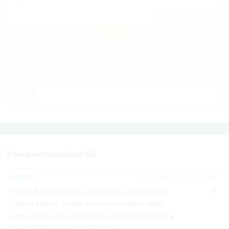
1
2
3
4
5
6
7
8
9
10
11
12
13
14
15
16
17
18
19
20
21
22
23
24
25
26
27
28
29
30
31
Комментарийлер (2)
AZIK01
2013-08-22 11:55:29
Этият болуш керек. Балдарга коз салып
0
туруш керек. Ушул жазылган экен айла
жок,кайда качып бармак эле калгандарга
омур,ыйман ,ынсап берсин.