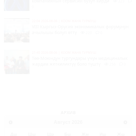
компаниянын сервисин бузуп кирди
323
0
22:04 2026-08-06
|
КООМ ЖАНА ТУРМУШ
VIII Кыргыз-Орусия экономикалык форумунун
ачылышы болуп өттү
220
0
21:40 2026-08-06
|
КООМ ЖАНА ТУРМУШ
Төө-Моюндун тургундары үчүн медициналык
жардам жеткиликтүү боло түштү
256
0
АРХИВ
Август
2026
Дш
Шш
Шр
Бш
Жм
Иш
Жш