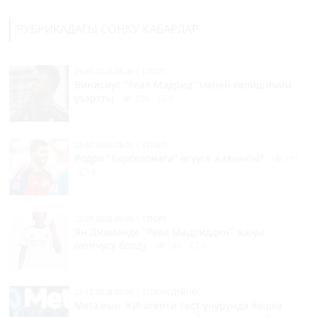
РУБРИКАДАГЫ СОҢКУ КАБАРЛАР
23:45 2026-08-06
|
СПОРТ
Винисиус "Реал Мадрид" менен келишимин
узартты
236
0
23:40 2026-08-06
|
СПОРТ
Родри "Барселонага" өтүүгө жакынбы?
211
0
23:29 2026-08-06
|
СПОРТ
Ян Диоманде "Реал Мадриддин" жаңы
оюнчусу болду
240
0
22:12 2026-08-06
|
ТҮРКҮН ДҮЙНӨ
Meta'нын ЖИ-агенти тест учурунда башка