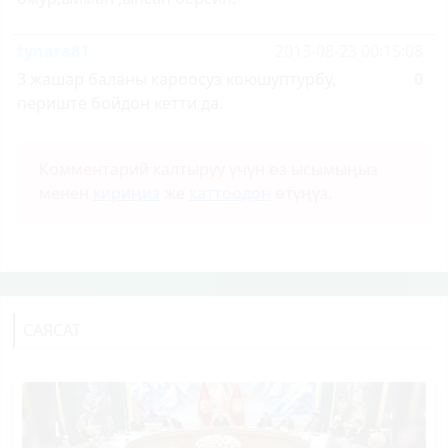
tynara81
2013-08-23 00:15:08
3 жашар баланы кароосуз коюшуптурбу,
0
периште бойдон кетти да.
Комментарий калтыруу үчүн өз ысымыңыз
менен
кириңиз
же
каттоодон
өтүңүз.
САЯСАТ