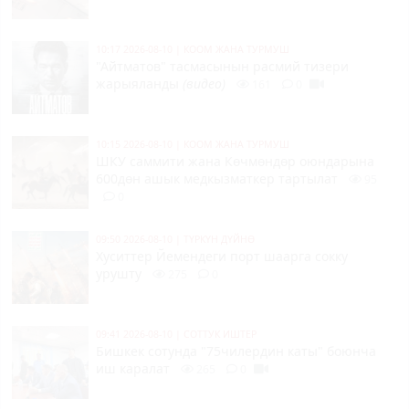
10:17 2026-08-10
|
КООМ ЖАНА ТУРМУШ
"Айтматов" тасмасынын расмий тизери
жарыяланды
(видео)
161
0
10:15 2026-08-10
|
КООМ ЖАНА ТУРМУШ
ШКУ саммити жана Көчмөндөр оюндарына
600дөн ашык медкызматкер тартылат
95
0
09:50 2026-08-10
|
ТҮРКҮН ДҮЙНӨ
Хуситтер Йемендеги порт шаарга сокку
урушту
275
0
09:41 2026-08-10
|
СОТТУК ИШТЕР
Бишкек сотунда "75чилердин каты" боюнча
иш каралат
265
0