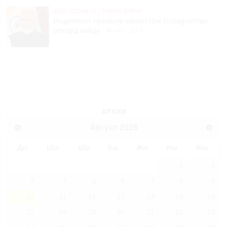
09:27 2026-08-10
|
ТҮРКҮН ДҮЙНӨ
Индиянын премьер-министри Instagram’да
рекорд койду
461
0
АРХИВ
Август
2026
Дш
Шш
Шр
Бш
Жм
Иш
Жш
1
2
3
4
5
6
7
8
9
10
11
12
13
14
15
16
17
18
19
20
21
22
23