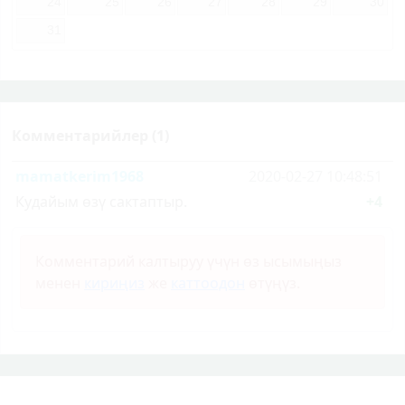
24
25
26
27
28
29
30
31
Комментарийлер (1)
mamatkerim1968
2020-02-27 10:48:51
Кудайым өзү сактаптыр.
+4
Комментарий калтыруу үчүн өз ысымыңыз
менен
кириңиз
же
каттоодон
өтүңүз.