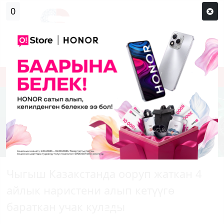
Кирүү
Сыр сөзүм кандай эле?
Каттоо
Чыгыш Казакстанда ооруп жаткан 4
айлык наристени алып кетүүгө
бараткан учак кулады