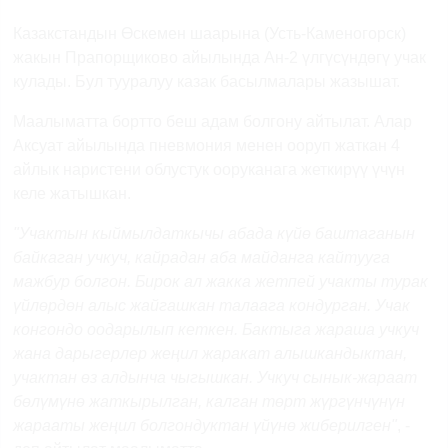
Previous
Next
Казакстандын Өскемен шаарына (Усть-Каменогорск)
жакын Прапорщиково айылында Ан-2 үлгүсүндөгү учак
кулады. Бул тууралуу казак басылмалары жазышат.
Маалыматта бортто беш адам болгону айтылат. Алар
Аксуат айылында пневмония менен ооруп жаткан 4
айлык наристени облустук ооруканага жеткирүү үчүн
келе жатышкан.
"Учактын кыймылдаткычы абада күйө баштаганын
байкаган учкуч, кайрадан аба майданга кайтууга
мажбур болгон. Бирок ал жакка жетпей учакты турак
үйлөрдөн алыс жайгашкан талаага кондурган. Учак
конгондо оодарылып кеткен. Бактыга жараша учкуч
жана дарыгерлер жеңил жаракат алышкандыктан,
учактан өз алдынча чыгышкан. Учкуч сынык-жараат
бөлүмүнө жаткырылган, калган төрт жүргүнчүнүн
жарааты жеңил болгондуктан үйүнө жиберилген"
, -