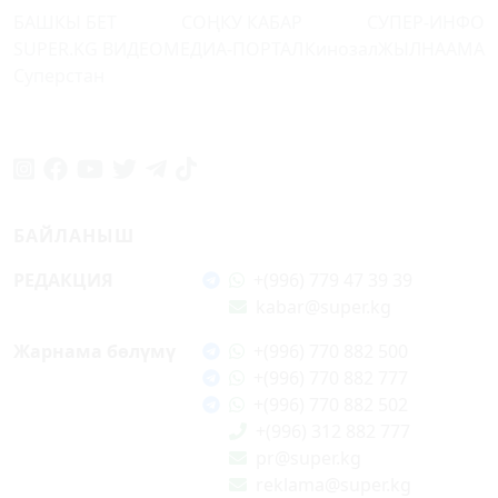
БАШКЫ БЕТ
СОҢКУ КАБАР
СУПЕР-ИНФО
SUPER.KG ВИДЕО
МЕДИА-ПОРТАЛ
Кинозал
ЖЫЛНААМА
Суперстан
БАЙЛАНЫШ
РЕДАКЦИЯ
+(996) 779 47 39 39
kabar@super.kg
Жарнама бөлүмү
+(996) 770 882 500
+(996) 770 882 777
+(996) 770 882 502
+(996) 312 882 777
pr@super.kg
reklama@super.kg