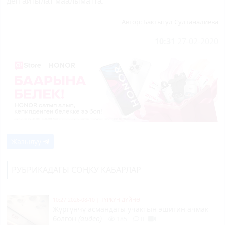
деп айтылат маалыматта.
Автор:
Бактыгүл Султаналиева
10:31
27-02-2020
Жазылуу
РУБРИКАДАГЫ СОҢКУ КАБАРЛАР
10:27 2026-08-10
|
ТҮРКҮН ДҮЙНӨ
Жүргүнчү асмандагы учактын эшигин ачмак
болгон
(видео)
185
0