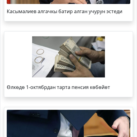
Касымалиев алгачкы батир алган учурун эстеди
Өлкөдө 1-октябрдан тарта пенсия көбөйөт