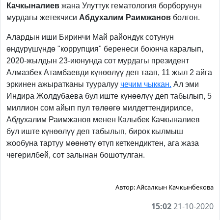
Качкыналиев
жана Улуттук гематология борборунун
мурдагы жетекчиси
Абдухалим Раимжанов
болгон.
Алардын иши Биринчи Май райондук сотунун
өндүрүшүндө "коррупция" беренеси боюнча каралып,
2020-жылдын 23-июнунда сот мурдагы президент
Алмазбек Атамбаевди күнөөлүү деп таап, 11 жыл 2 айга
эркинен ажыратканы тууралуу
чечим чыккан.
Ал эми
Индира Жолдубаева бул иште күнөөлүү деп табылып, 5
миллион сом айып пул төлөөгө милдеттендирилсе,
Абдухалим Раимжанов менен Калыбек Качкыналиев
бул иште күнөөлүү деп табылып, бирок кылмыш
жообуна тартуу мөөнөтү өтүп кеткендиктен, ага жаза
чегерилбей, сот залынан бошотулган.
Автор:
Айсалкын Качкынбекова
15:02
21-10-2020