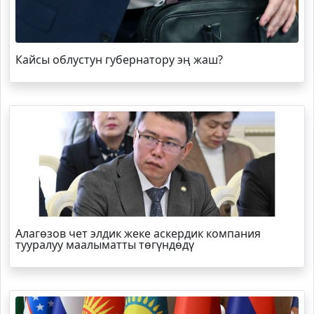
Кайсы облустун губернатору эң жаш?
Алагөзов чет элдик жеке аскердик компания
тууралуу маалыматты төгүндөдү