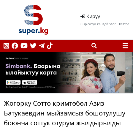
Кирүү
Сыр сөзүм кандай эле?
Каттоо
Жогорку Сотто кримтөбөл Азиз
Батукаевдин мыйзамсыз бошотулушу
боюнча соттук отурум жылдырылды