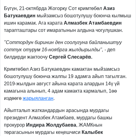
Бүгүн, 21-октябрда Жогорку Сот кримтөбөл
Азиз
Батукаевдин
мыйзамсыз бошотулушу боюнча кылмыш
ишин карамак. Ага карата
Алмазбек Атамбаевдин
тарапташтары сот имаратынын алдына чогулушкан.
"Соттордун биринин ден соолугуна байланыштуу
соттук отурум 16-ноябрга жылдырылды", -
деп
билдирди жактоочу
Сергей Слесарёв.
Кримтөбөл Азиз Батукаевдин камактан мыйзамсыз
бошотулушу боюнча жалпы 19 адамга айып тагылган.
2019-жылдын август айына карата алардын 14ү үй
камагына алынып, 4 адам камакта кармалып, 1өө
издөөгө
жарыяланган
.
Айыпталып жаткандардын арасында мурдагы
президент Алмазбек Атамбаев, мурдагы башкы
прокурор
Индира Жолдубаева
, ЖАМКнын
төрагасынын мурдагы кеңешчиси
Калыбек