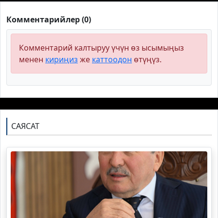
Комментарийлер (0)
Комментарий калтыруу үчүн өз ысымыңыз
менен
кириңиз
же
каттоодон
өтүңүз.
САЯСАТ