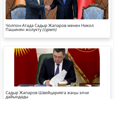
Чолпон-Атада Садыр Жапаров менен Никол
Пашинян жолукту
(сүрөт)
Садыр Жапаров Швейцарияга жаңы элчи
дайындады