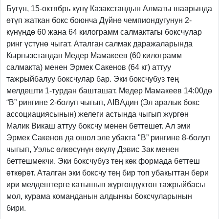
Бүгүн, 15-октябрь күнү Казакстандын Алматы шаарында
өтүп жаткан бокс боюнча Дүйнө чемпиондугунун 2-
күнүндө 60 жана 64 килограмм салмактагы боксчулар
ринг үстүнө чыгат. Аталган салмак даражаларында
Кыргызстандан Медер Мамакеев (60 килограмм
салмакта) менен Эрмек Сакенов (64 кг) аттуу
тажрыйбалуу боксчулар бар. Эки боксчубуз тең
мелдешти 1-турдан башташат. Медер Мамакеев 14:00дө
“В” рингине 2-болуп чыгып, AIBAдин (Эл аралык бокс
ассоциациясынын) желеги астында чыгып жүргөн
Малик Викаш аттуу боксчу менен беттешет. Ал эми
Эрмек Сакенов да ошол эле убакта "В” рингине 8-болуп
чыгып, Уэльс өлкөсүнүн өкүлү Дэвис Зак менен
беттешмекчи. Эки боксчубуз тең көк формада беттеш
өткөрөт. Аталган эки боксчу тең бир топ убакыттан бери
ири мелдештерге катышып жүргөндүктөн тажрыйбасы
мол, курама команданын алдынкы боксчуларынын
бири.