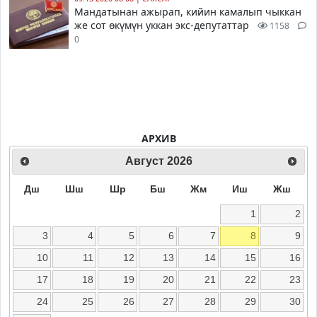
Мандатынан ажырап, кийин камалып чыккан
же сот өкүмүн уккан экс-депутаттар
1158
0
АРХИВ
Август
2026
Дш
Шш
Шр
Бш
Жм
Иш
Жш
1
2
3
4
5
6
7
8
9
10
11
12
13
14
15
16
17
18
19
20
21
22
23
24
25
26
27
28
29
30