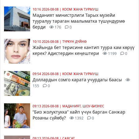
10:16 2026-08-08
|
КООМ ЖАНА ТУРМУШ
Маданият министрлиги Тарых музейи
тууралуу тараган маалыматка түшүндүрмө
берди
176
0
10:10 2026-08-08
|
ТҮРКҮН ДҮЙНӨ
Жайында бет терисине кантип туура кам көрүү
керек? Адистердин кеңештери
1199
0
09:54 2026-08-08
|
КООМ ЖАНА ТУРМУШ
Доллардын сомго карата учурдагы баасы
155
0
09:13 2026-08-08
|
МАДАНИЯТ, ШОУ-БИЗНЕС
“Биз жолуктукка” хайп үчүн барган Санжар
Розаны сүйөбү?
1392
0
09:13 2026-08-08
|
САЯСАТ