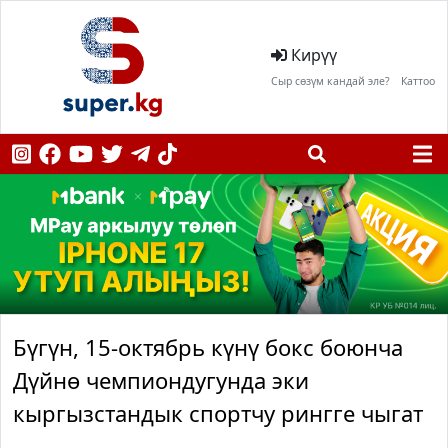
Кирүү
Сыр сөзүм кандай эле?
Каттоо
Бүгүн, 15-октябрь күнү бокс боюнча
Дүйнө чемпиондугунда эки
кыргызстандык спортчу рингге чыгат