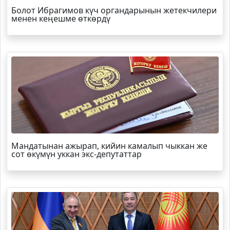
Болот
Ибрагимов
күч органдарынын жетекчилери
менен кеңешме өткөрдү
Мандатынан ажырап, кийин камалып чыккан же
сот өкүмүн уккан экс-депутаттар