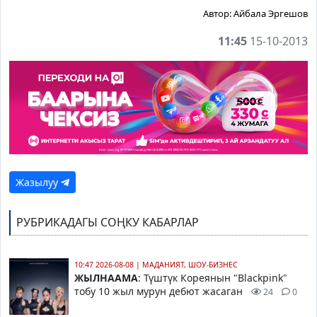
Автор:
Айбала Эргешов
11:45
15-10-2013
Жазылуу
РУБРИКАДАГЫ СОҢКУ КАБАРЛАР
10:47 2026-08-08
|
МАДАНИЯТ, ШОУ-БИЗНЕС
ЖЫЛНААМА
: Түштүк Кореянын "Blackpink"
тобу 10 жыл мурун дебют жасаган
24
0