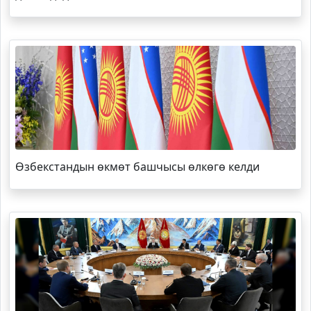
Өзбекстандын өкмөт башчысы өлкөгө келди