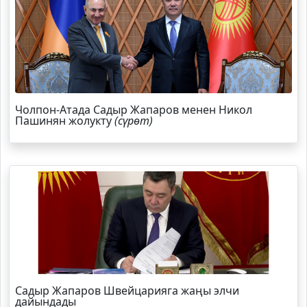
Чолпон-Атада Садыр Жапаров менен Никол
Пашинян жолукту
(сүрөт)
Садыр Жапаров Швейцарияга жаңы элчи
дайындады