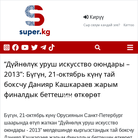
Кирүү
Сыр сөзүм кандай эле?
Каттоо
“Дүйнөлүк уруш искусство оюндары –
2013”: Бүгүн, 21-октябрь күнү тай
боксчу Данияр Кашкараев жарым
финалдык беттешин өткөрөт
Previous
Next
Бүгүн, 21-октябрь күнү Орусиянын Санкт-Петербург
шаарында өтүп жаткан “Дүйнөлүк уруш искусство
оюндары - 2013” мелдешинде кыргызстандык тай боксчу
Данияр Кашкараев жарым финалдык беттешин өткөрөт.