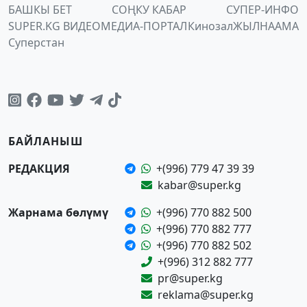
БАШКЫ БЕТ
СОҢКУ КАБАР
СУПЕР-ИНФО
SUPER.KG ВИДЕО
МЕДИА-ПОРТАЛ
Кинозал
ЖЫЛНААМА
Суперстан
БАЙЛАНЫШ
РЕДАКЦИЯ
+(996) 779 47 39 39
kabar@super.kg
Жарнама бөлүмү
+(996) 770 882 500
+(996) 770 882 777
+(996) 770 882 502
+(996) 312 882 777
pr@super.kg
reklama@super.kg