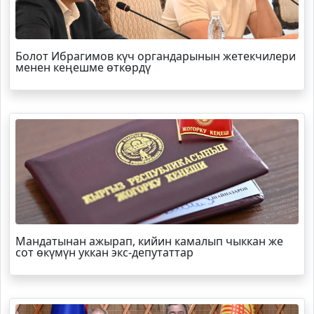
Болот
Ибрагимов
күч органдарынын жетекчилери
менен кеңешме өткөрдү
Мандатынан ажырап, кийин камалып чыккан же
сот өкүмүн уккан экс-депутаттар