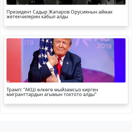
Президент Садыр Жапаров Орусиянын аймак
жетекчилерин кабыл алды
Трамп
: "АКШ өлкөгө мыйзамсыз кирген
мигранттардын агымын токтото алды"