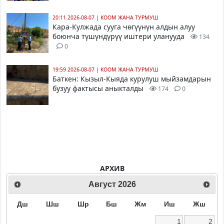
20:11 2026-08-07
|
КООМ ЖАНА ТУРМУШ
Кара-Кулжада сууга чөгүүнүн алдын алуу
боюнча түшүндүрүү иштери уланууда
134
0
19:59 2026-08-07
|
КООМ ЖАНА ТУРМУШ
Баткен: Кызыл-Кыяда курулуш мыйзамдарын
бузуу фактысы аныкталды
174
0
АРХИВ
Август
2026
Дш
Шш
Шр
Бш
Жм
Иш
Жш
1
2