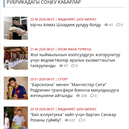
РУБРИКАДАГЫ СОҢКУ КАБАРЛАР
22:38 2026-08-07
|
МАДАНИЯТ, ШОУ-БИЗНЕС
Ырчы Алмаз Шаадаев уулдуу болду
41
0
21:46 2026-08-07
|
КООМ ЖАНА ТУРМУШ
Жол кыймылынын коопсуздугун жогорулатуу
үчүн ведомстволор аралык кызматташтык
талкууланды
97
0
20:51 2026-08-07
|
СПОРТ
"Барселона" менен "Манчестер Сити"
Родринин трансфери боюнча макулдашууга
жетишкени айтылды
208
0
20:18 2026-08-07
|
МАДАНИЯТ, ШОУ-БИЗНЕС
“Биз жолуктукка” хайп үчүн барган Санжар
Розаны сүйөбү?
637
0