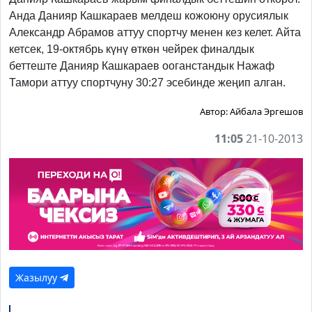
Анда Данияр Кашкараев мелдеш кожоюну орусиялык
Александр Абрамов аттуу спортчу менен кез келет. Айта
кетсек, 19-октябрь күнү өткөн чейрек финалдык
беттеште Данияр Кашкараев ооганстандык Нажаф
Тамори аттуу спортчуну 30:27 эсебинде жеңип алган.
Автор:
Айбала Эргешов
11:05
21-10-2013
Жазылуу