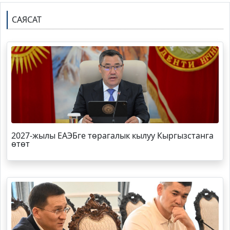
САЯСАТ
2027-жылы ЕАЭБге төрагалык кылуу Кыргызстанга
өтөт