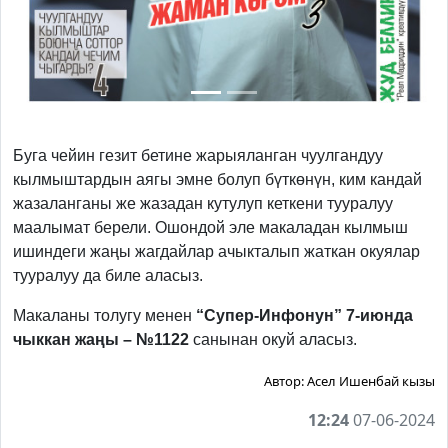
Буга чейин гезит бетине жарыяланган чуулгандуу
кылмыштардын аягы эмне болуп бүткөнүн, ким кандай
жазаланганы же жазадан кутулуп кеткени тууралуу
маалымат берели. Ошондой эле макаладан кылмыш
ишиндеги жаңы жагдайлар ачыкталып жаткан окуялар
тууралуу да биле аласыз.
Макаланы толугу менен
“Супер-Инфонун” 7-июнда
чыккан жаңы – №1122
санынан окуй аласыз.
Автор:
Асел Ишенбай кызы
12:24
07-06-2024