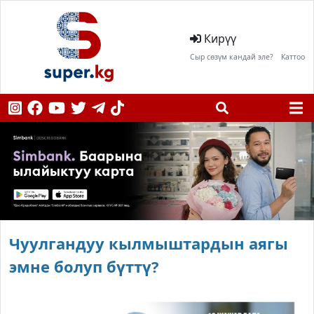
Кирүү
Сыр сөзүм кандай эле?
Каттоо
Чуулгандуу кылмыштардын аягы
эмне болуп бүттү?