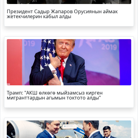
Президент Садыр Жапаров Орусиянын аймак
жетекчилерин кабыл алды
Трамп
: "АКШ өлкөгө мыйзамсыз кирген
мигранттардын агымын токтото алды"