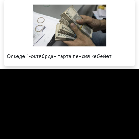
Өлкөдө 1-октябрдан тарта пенсия көбөйөт
Кайсы облустун губернатору эң жаш?