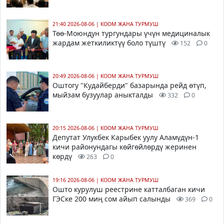
21:40 2026-08-06
|
КООМ ЖАНА ТУРМУШ
Төө-Моюндун тургундары үчүн медициналык
жардам жеткиликтүү боло түштү
152
0
20:49 2026-08-06
|
КООМ ЖАНА ТУРМУШ
Оштогу "Кудайберди" базарында рейд өтүп,
мыйзам бузуулар аныкталды
332
0
20:15 2026-08-06
|
КООМ ЖАНА ТУРМУШ
Депутат Улукбек Карыбек уулу Аламүдүн-1
кичи районундагы көйгөйлөрдү жеринен
көрдү
263
0
19:16 2026-08-06
|
КООМ ЖАНА ТУРМУШ
Ошто курулуш реестрине катталбаган кичи
ГЭСке 200 миң сом айып салынды
369
0