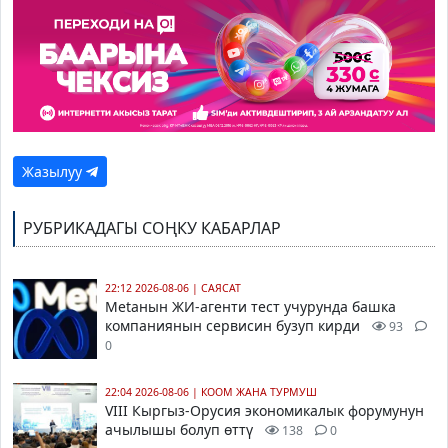
Жазылуу
РУБРИКАДАГЫ СОҢКУ КАБАРЛАР
22:12 2026-08-06
|
САЯСАТ
Metaнын ЖИ-агенти тест учурунда башка
компаниянын сервисин бузуп кирди
93
0
22:04 2026-08-06
|
КООМ ЖАНА ТУРМУШ
VIII Кыргыз-Орусия экономикалык форумунун
ачылышы болуп өттү
138
0