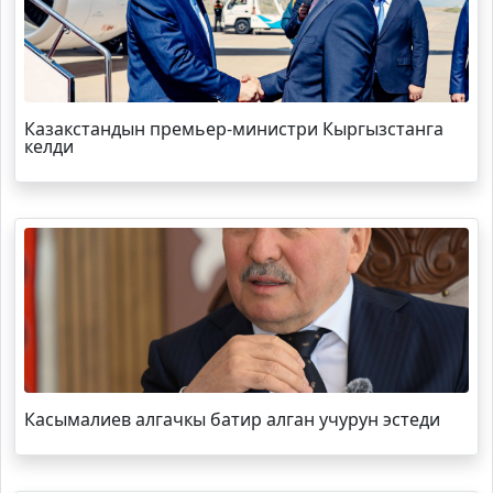
Казакстандын премьер-министри Кыргызстанга
келди
Касымалиев алгачкы батир алган учурун эстеди