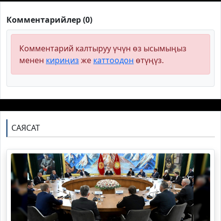
Комментарийлер (0)
Комментарий калтыруу үчүн өз ысымыңыз
менен
кириңиз
же
каттоодон
өтүңүз.
САЯСАТ