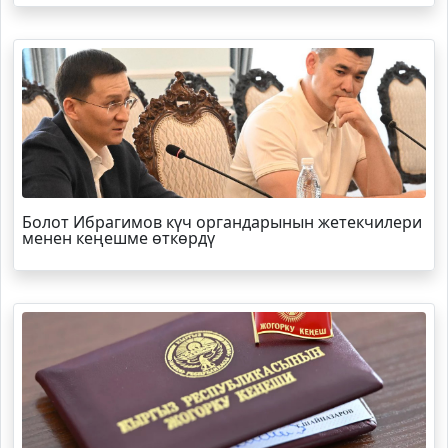
Болот
Ибрагимов
күч органдарынын жетекчилери
менен кеңешме өткөрдү