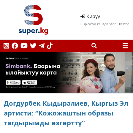
Кирүү
Сыр сөзүм кандай эле?
Каттоо
Догдурбек Кыдыралиев, Кыргыз Эл
артисти: “Кожожаштын образы
тагдырымды өзгөрттү”