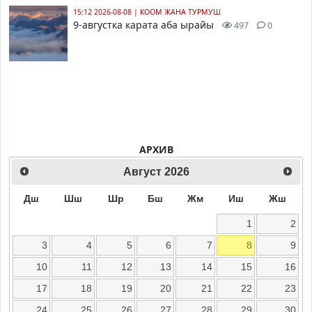
15:12 2026-08-08
|
КООМ ЖАНА ТУРМУШ
9-августка карата аба ырайы
497
0
АРХИВ
Август
2026
Дш
Шш
Шр
Бш
Жм
Иш
Жш
1
2
3
4
5
6
7
8
9
10
11
12
13
14
15
16
17
18
19
20
21
22
23
24
25
26
27
28
29
30