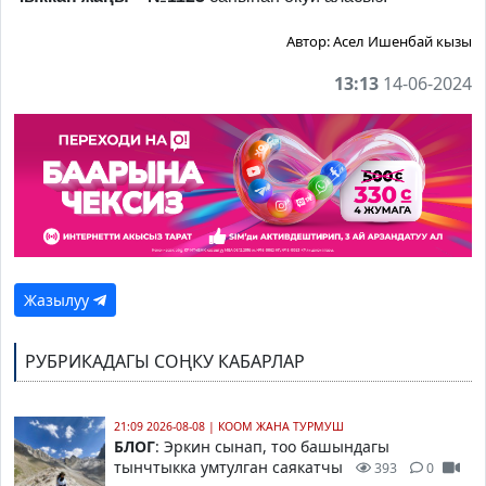
Автор:
Асел Ишенбай кызы
13:13
14-06-2024
Жазылуу
РУБРИКАДАГЫ СОҢКУ КАБАРЛАР
21:09 2026-08-08
|
КООМ ЖАНА ТУРМУШ
БЛОГ
: Эркин сынап, тоо башындагы
тынчтыкка умтулган саякатчы
393
0