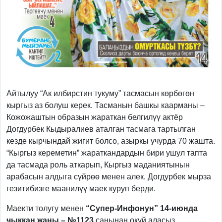
Айтылуу “Ак илбирстин тукуму” тасмасын көрбөгөн
кыргыз аз болуш керек. Тасманын башкы каарманы –
Кожожаштын образын жараткан белгилүү актёр
Догдурбек Кыдыралиев аталган тасмага тартылган
кезде кырчындай жигит болсо, азыркы учурда 70 жашта.
“Кыргыз кереметин” жараткандардын бири ушул тапта
да тасмада роль аткарып, Кыргыз маданиятынын
арабасын алдыга сүйрөө менен алек. Догдурбек мырза
гезитибизге маанилүү маек куруп берди.
Маекти толугу менен
“Супер-Инфонун” 14-июнда
чыккан жаңы – №1123
санынан окуй аласыз.