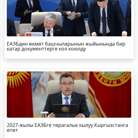
ЕАЭБдин өкмөт башчыларынын жыйынында бир
катар документтерге кол коюлду
2027-жылы ЕАЭБге төрагалык кылуу Кыргызстанга
өтөт