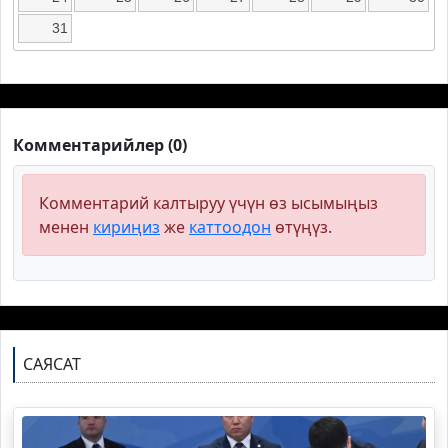
31
Комментарийлер (0)
Комментарий калтыруу үчүн өз ысымыңыз
менен
кириңиз
же
каттоодон
өтүңүз.
САЯСАТ