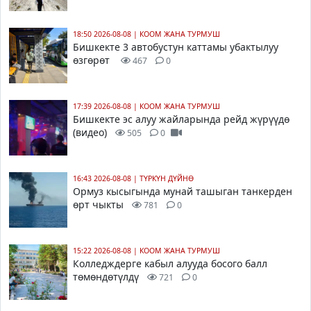
18:50 2026-08-08
|
КООМ ЖАНА ТУРМУШ
Бишкекте 3 автобустун каттамы убактылуу
өзгөрөт
467
0
17:39 2026-08-08
|
КООМ ЖАНА ТУРМУШ
Бишкекте эс алуу жайларында рейд жүрүүдө
(видео)
505
0
16:43 2026-08-08
|
ТҮРКҮН ДҮЙНӨ
Ормуз кысыгында мунай ташыган танкерден
өрт чыкты
781
0
15:22 2026-08-08
|
КООМ ЖАНА ТУРМУШ
Колледждерге кабыл алууда босого балл
төмөндөтүлдү
721
0