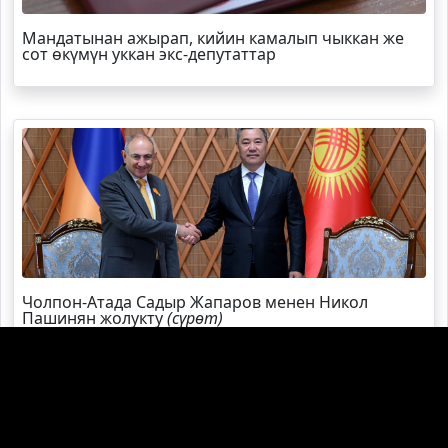
Мандатынан ажырап, кийин камалып чыккан же
сот өкүмүн уккан экс-депутаттар
Чолпон-Атада Садыр Жапаров менен Никол
Пашинян жолукту
(сүрөт)