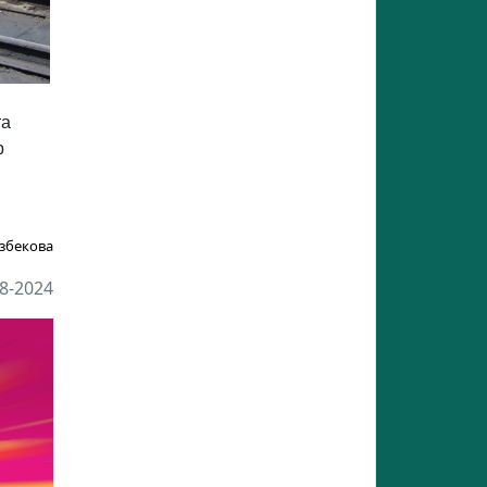
та
р
збекова
8-2024