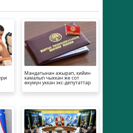
Мандатынан ажырап, кийин
ери
камалып чыккан же сот
өкүмүн уккан экс-депутаттар