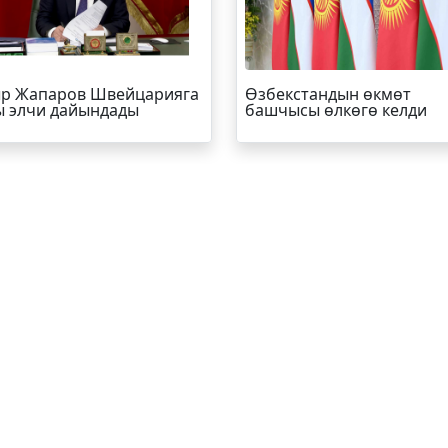
р Жапаров Швейцарияга
Өзбекстандын өкмөт
 элчи дайындады
башчысы өлкөгө келди