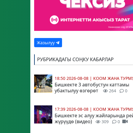
Жазылуу
РУБРИКАДАГЫ СОҢКУ КАБАРЛАР
18:50 2026-08-08
|
КООМ ЖАНА ТУР
Бишкекте 3 автобустун каттамы
убактылуу өзгөрөт
264
0
17:39 2026-08-08
|
КООМ ЖАНА ТУР
Бишкекте эс алуу жайларында ре
жүрүүдө (видео)
309
0