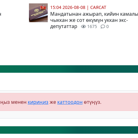
15:04 2026-08-08
|
САЯСАТ
н
Мандатынан ажырап, кийин камал
чыккан же сот өкүмүн уккан экс-
депутаттар
1675
0
ыңыз менен
кириңиз
же
каттоодон
өтүңүз.