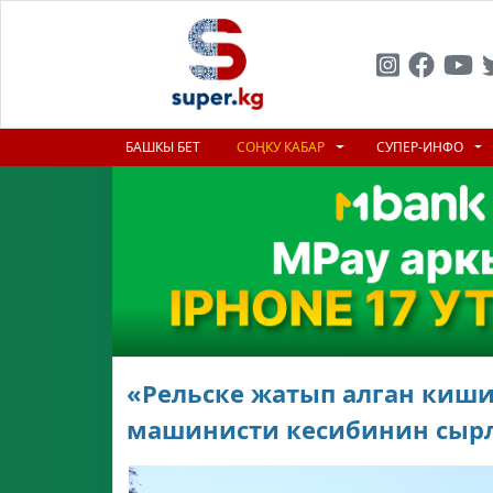
БАШКЫ БЕТ
СОҢКУ КАБАР
СУПЕР-ИНФО
«Рельске жатып алган киши
машинисти кесибинин сыр