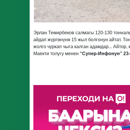
Эрлан Темирбеков салмагы 120-130 тоннал
айдап жүргөнүнө 15 жыл болгонун айтат. То
жолго чуркап чыга калган адамдар... Айтор
Маекти толугу менен
“Супер-Инфонун” 23-