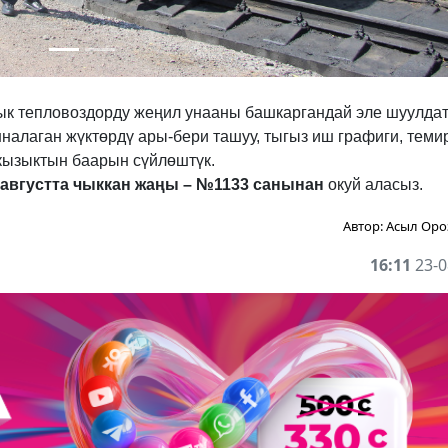
ык тепловоздорду жеңил унааны башкаргандай эле шуулда
нналаган жүктөрдү ары-бери ташуу, тыгыз иш графиги, теми
, кызыктын баарын сүйлөштүк.
августта чыккан жаңы – №1133 санынан
окуй аласыз.
Автор:
Асыл Оро
16:11
23-0