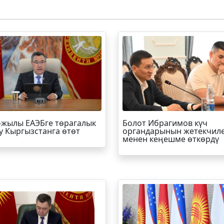
-жылы ЕАЭБге төрагалык
Болот
Ибрагимов
күч
у Кыргызстанга өтөт
органдарынын жетекчил
менен кеңешме өткөрдү