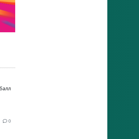
 балл
0