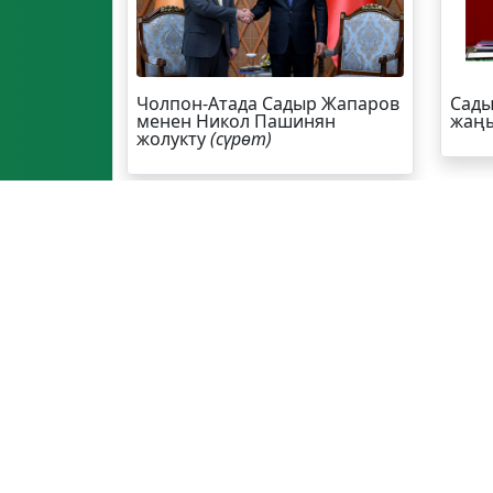
Чолпон-Атада Садыр Жапаров
Сады
менен Никол Пашинян
жаңы
жолукту
(сүрөт)
ЭЛДИК КАБАР