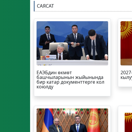
САЯСАТ
ЕАЭБдин өкмөт
2027
башчыларынын жыйынында
кылу
бир катар документтерге кол
коюлду