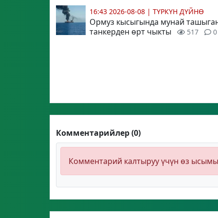
16:43 2026-08-08
|
ТҮРКҮН ДҮЙНӨ
Ормуз кысыгында мунай ташыга
танкерден өрт чыкты
517
0
Комментарийлер (0)
Комментарий калтыруу үчүн өз ысым