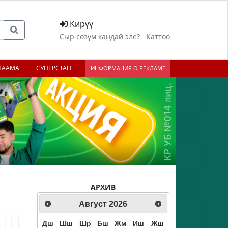
Кирүү
Сыр сөзүм кандай эле?
Каттоо
НААМА
СУПЕРСТАН
ИНФОРМАЦИЯ О РЕКЛАМЕ
АРХИВ
Август
2026
Дш
Шш
Шр
Бш
Жм
Иш
Жш